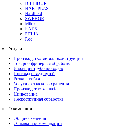
DILLIDUR
HARTPLAST
Hardfield
SWEBOR
Milux
RAEX
RELIA
Roc
Услуги
Производство металлоконструкций
Токарно-фрезерная обработка
Изоляция трубопроводов
Прокладка ж/д путей
Резка и гибка
Услуги складского хранения
Производство ковшей
Цинкование
Пескоструйная обработка
О компании
Общие сведения
Отзывы и рекомендации