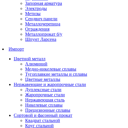
Запорная арматура
Электроды
Метизы
Сендвич панели
Металлочерепица
Ограждения
Металлопрокат б/у
Шпунт Ларсена
Импорт
Цветной металл
Алюминий
Медно-никелевые сплавы
Тугоплавкие металлы и сплавы
Цветные металлы
Нержавеющие и жаропрочные стали
Дуплексные стали
Жаропрочные стали
Нержавеющая сталь
Никелевые сплавы
Прецизионные сплавы
Сортовой и фасонный прокат
Квадрат стальной
Круг стальной