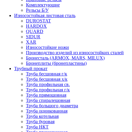
Комплектующие
Рельсы Б/У
Износостойкая листовая сталь
DUROSTAT
HARDOX
QUARD
SIDUR
XAR
Износостойкие ножи
Производство изделий из износостойких сталей
Бронесталь (ARMOX, MARS, MILUX)
Бронеплиты (бронепластины)
Трубный прокат
Труба бесшовная г/к
Труба бесшовная х/к
Труба профильная св.
Труба профильная г/к
Труба прямошовная
Труба спиралешовная
Труба большого диаметра
Труба оцинкованная
Труба котельная
Труба буровая
Труба НКТ