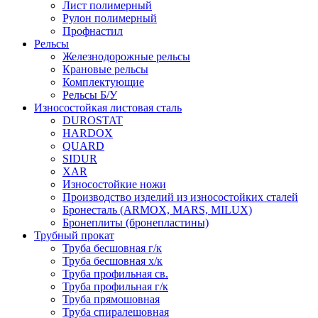
Лист полимерный
Рулон полимерный
Профнастил
Рельсы
Железнодорожные рельсы
Крановые рельсы
Комплектующие
Рельсы Б/У
Износостойкая листовая сталь
DUROSTAT
HARDOX
QUARD
SIDUR
XAR
Износостойкие ножи
Производство изделий из износостойких сталей
Бронесталь (ARMOX, MARS, MILUX)
Бронеплиты (бронепластины)
Трубный прокат
Труба бесшовная г/к
Труба бесшовная х/к
Труба профильная св.
Труба профильная г/к
Труба прямошовная
Труба спиралешовная