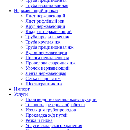
Труба прецизионная
Труба изолированная
Нержавеющий прокат
Лист нержавеющий
Лист рифлёный нж
Круг нержавеющий
Квадрат нержавеющий
Труба профильная нж
Труба круглая нж
Труба прецизионная нж
Рулон нержавеющий
Полоса нержавеющая
Проволока сварочная нж
Уголок нержавеющий
Лента нержавеющая
Сетка сварная нж
Шестигранник нж
Импорт
Услуги
Производство металлоконструкций
Токарно-фрезерная обработка
Изоляция трубопроводов
Прокладка ж/д путей
Резка и гибка
Услуги складского хранения