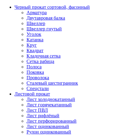
Черный прокат сортовой, фасонный
Арматура
Двутавровая балка
Швеллер
Швеллер гнутый
Уголок
Катанка
Круг
Квадрат
Кладочная сетка
Сетка рабица
Полоса
Поковка
Проволока
Сталевый шестигранник
Спецстали
Листовой прокат
Лист холоднокатанный
Лист горячекатанный
Лист ПВЛ
Лист рифлёный
Лист перфорированный
Лист оцинкованный
Рулон оцинкованный