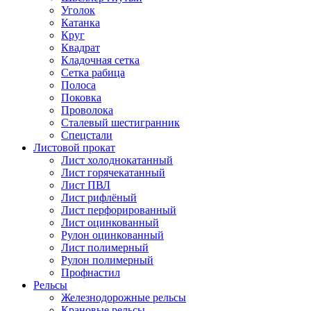
Уголок
Катанка
Круг
Квадрат
Кладочная сетка
Сетка рабица
Полоса
Поковка
Проволока
Сталевый шестигранник
Спецстали
Листовой прокат
Лист холоднокатанный
Лист горячекатанный
Лист ПВЛ
Лист рифлёный
Лист перфорированный
Лист оцинкованный
Рулон оцинкованный
Лист полимерный
Рулон полимерный
Профнастил
Рельсы
Железнодорожные рельсы
Крановые рельсы