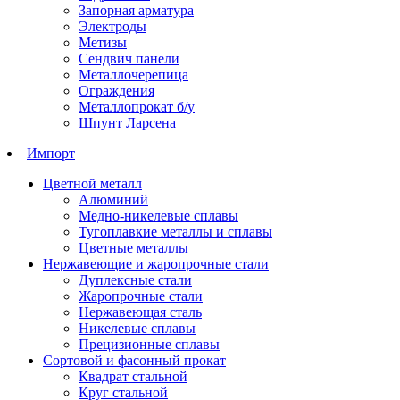
Запорная арматура
Электроды
Метизы
Сендвич панели
Металлочерепица
Ограждения
Металлопрокат б/у
Шпунт Ларсена
Импорт
Цветной металл
Алюминий
Медно-никелевые сплавы
Тугоплавкие металлы и сплавы
Цветные металлы
Нержавеющие и жаропрочные стали
Дуплексные стали
Жаропрочные стали
Нержавеющая сталь
Никелевые сплавы
Прецизионные сплавы
Сортовой и фасонный прокат
Квадрат стальной
Круг стальной