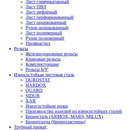
Лист горячекатанный
Лист ПВЛ
Лист рифлёный
Лист перфорированный
Лист оцинкованный
Рулон оцинкованный
Лист полимерный
Рулон полимерный
Профнастил
Рельсы
Железнодорожные рельсы
Крановые рельсы
Комплектующие
Рельсы Б/У
Износостойкая листовая сталь
DUROSTAT
HARDOX
QUARD
SIDUR
XAR
Износостойкие ножи
Производство изделий из износостойких сталей
Бронесталь (ARMOX, MARS, MILUX)
Бронеплиты (бронепластины)
Трубный прокат