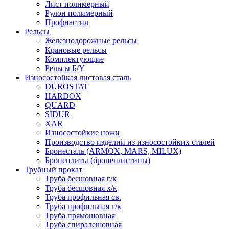
Лист полимерный
Рулон полимерный
Профнастил
Рельсы
Железнодорожные рельсы
Крановые рельсы
Комплектующие
Рельсы Б/У
Износостойкая листовая сталь
DUROSTAT
HARDOX
QUARD
SIDUR
XAR
Износостойкие ножи
Производство изделий из износостойких сталей
Бронесталь (ARMOX, MARS, MILUX)
Бронеплиты (бронепластины)
Трубный прокат
Труба бесшовная г/к
Труба бесшовная х/к
Труба профильная св.
Труба профильная г/к
Труба прямошовная
Труба спиралешовная