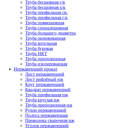
Труба бесшовная г/к
Труба бесшовная х/к
Труба профильная св.
Труба профильная г/к
Труба прямошовная
Труба спиралешовная
Труба большого диаметра
Труба оцинкованная
Труба котельная
Труба буровая
Труба НКТ
Труба прецизионная
Труба изолированная
Нержавеющий прокат
Лист нержавеющий
Лист рифлёный нж
Круг нержавеющий
Квадрат нержавеющий
Труба профильная нж
Труба круглая нж
Труба прецизионная нж
Рулон нержавеющий
Полоса нержавеющая
Проволока сварочная нж
Уголок нержавеющий