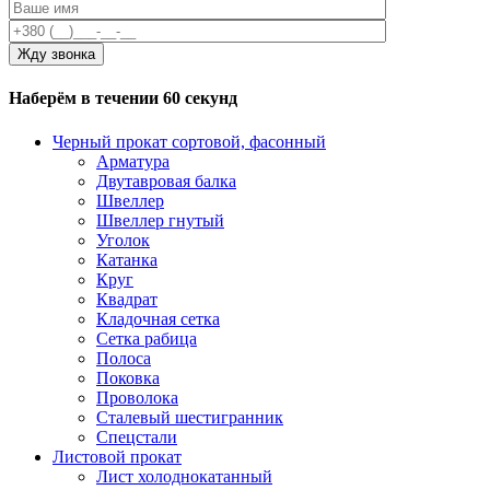
Наберём в течении 60 секунд
Черный прокат сортовой, фасонный
Арматура
Двутавровая балка
Швеллер
Швеллер гнутый
Уголок
Катанка
Круг
Квадрат
Кладочная сетка
Сетка рабица
Полоса
Поковка
Проволока
Сталевый шестигранник
Спецстали
Листовой прокат
Лист холоднокатанный