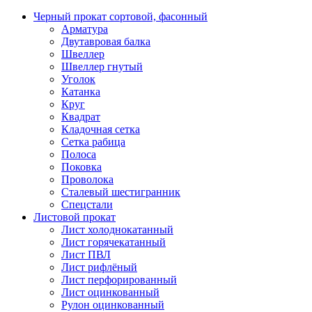
Черный прокат сортовой, фасонный
Арматура
Двутавровая балка
Швеллер
Швеллер гнутый
Уголок
Катанка
Круг
Квадрат
Кладочная сетка
Сетка рабица
Полоса
Поковка
Проволока
Сталевый шестигранник
Спецстали
Листовой прокат
Лист холоднокатанный
Лист горячекатанный
Лист ПВЛ
Лист рифлёный
Лист перфорированный
Лист оцинкованный
Рулон оцинкованный