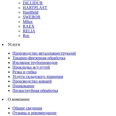
DILLIDUR
HARTPLAST
Hardfield
SWEBOR
Milux
RAEX
RELIA
Roc
Услуги
Производство металлоконструкций
Токарно-фрезерная обработка
Изоляция трубопроводов
Прокладка ж/д путей
Резка и гибка
Услуги складского хранения
Производство ковшей
Цинкование
Пескоструйная обработка
О компании
Общие сведения
Отзывы и рекомендации