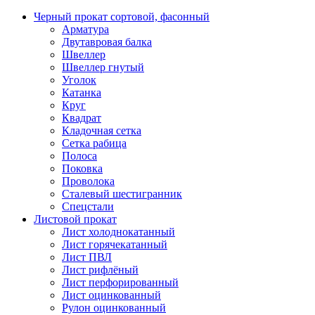
Черный прокат сортовой, фасонный
Арматура
Двутавровая балка
Швеллер
Швеллер гнутый
Уголок
Катанка
Круг
Квадрат
Кладочная сетка
Сетка рабица
Полоса
Поковка
Проволока
Сталевый шестигранник
Спецстали
Листовой прокат
Лист холоднокатанный
Лист горячекатанный
Лист ПВЛ
Лист рифлёный
Лист перфорированный
Лист оцинкованный
Рулон оцинкованный