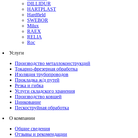
DILLIDUR
HARTPLAST
Hardfield
SWEBOR
Milux
RAEX
RELIA
Roc
Услуги
Производство металлоконструкций
Токарно-фрезерная обработка
Изоляция трубопроводов
Прокладка ж/д путей
Резка и гибка
Услуги складского хранения
Производство ковшей
Цинкование
Пескоструйная обработка
О компании
Общие сведения
Отзывы и рекомендации