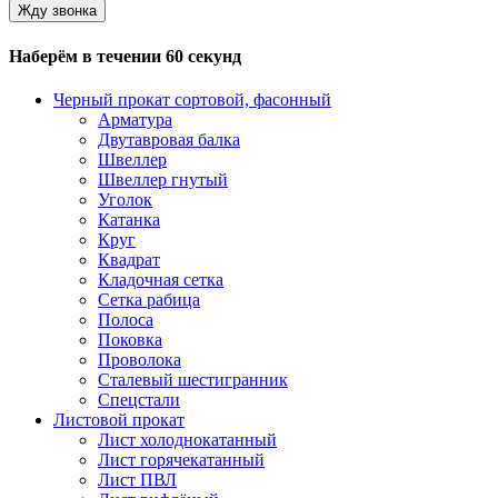
Наберём в течении 60 секунд
Черный прокат сортовой, фасонный
Арматура
Двутавровая балка
Швеллер
Швеллер гнутый
Уголок
Катанка
Круг
Квадрат
Кладочная сетка
Сетка рабица
Полоса
Поковка
Проволока
Сталевый шестигранник
Спецстали
Листовой прокат
Лист холоднокатанный
Лист горячекатанный
Лист ПВЛ