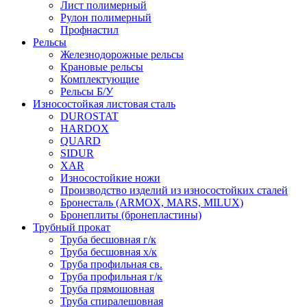
Лист полимерный
Рулон полимерный
Профнастил
Рельсы
Железнодорожные рельсы
Крановые рельсы
Комплектующие
Рельсы Б/У
Износостойкая листовая сталь
DUROSTAT
HARDOX
QUARD
SIDUR
XAR
Износостойкие ножи
Производство изделий из износостойких сталей
Бронесталь (ARMOX, MARS, MILUX)
Бронеплиты (бронепластины)
Трубный прокат
Труба бесшовная г/к
Труба бесшовная х/к
Труба профильная св.
Труба профильная г/к
Труба прямошовная
Труба спиралешовная