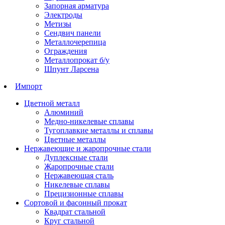
Запорная арматура
Электроды
Метизы
Сендвич панели
Металлочерепица
Ограждения
Металлопрокат б/у
Шпунт Ларсена
Импорт
Цветной металл
Алюминий
Медно-никелевые сплавы
Тугоплавкие металлы и сплавы
Цветные металлы
Нержавеющие и жаропрочные стали
Дуплексные стали
Жаропрочные стали
Нержавеющая сталь
Никелевые сплавы
Прецизионные сплавы
Сортовой и фасонный прокат
Квадрат стальной
Круг стальной