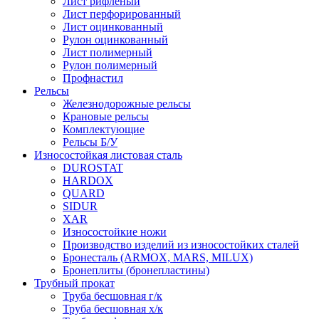
Лист рифлёный
Лист перфорированный
Лист оцинкованный
Рулон оцинкованный
Лист полимерный
Рулон полимерный
Профнастил
Рельсы
Железнодорожные рельсы
Крановые рельсы
Комплектующие
Рельсы Б/У
Износостойкая листовая сталь
DUROSTAT
HARDOX
QUARD
SIDUR
XAR
Износостойкие ножи
Производство изделий из износостойких сталей
Бронесталь (ARMOX, MARS, MILUX)
Бронеплиты (бронепластины)
Трубный прокат
Труба бесшовная г/к
Труба бесшовная х/к