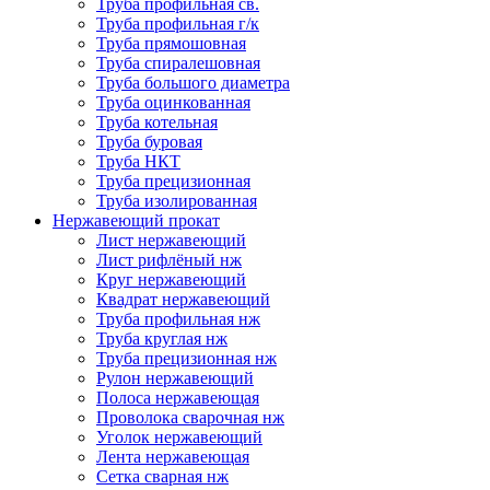
Труба профильная св.
Труба профильная г/к
Труба прямошовная
Труба спиралешовная
Труба большого диаметра
Труба оцинкованная
Труба котельная
Труба буровая
Труба НКТ
Труба прецизионная
Труба изолированная
Нержавеющий прокат
Лист нержавеющий
Лист рифлёный нж
Круг нержавеющий
Квадрат нержавеющий
Труба профильная нж
Труба круглая нж
Труба прецизионная нж
Рулон нержавеющий
Полоса нержавеющая
Проволока сварочная нж
Уголок нержавеющий
Лента нержавеющая
Сетка сварная нж