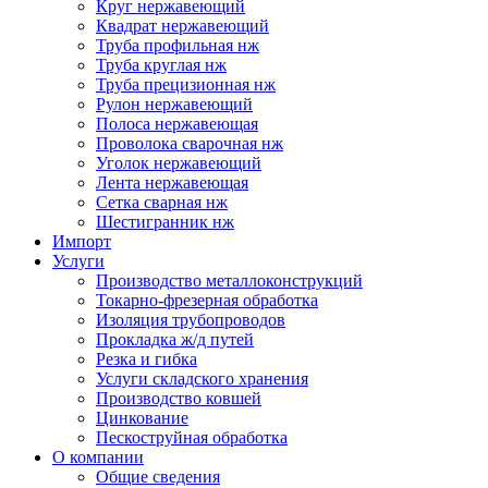
Круг нержавеющий
Квадрат нержавеющий
Труба профильная нж
Труба круглая нж
Труба прецизионная нж
Рулон нержавеющий
Полоса нержавеющая
Проволока сварочная нж
Уголок нержавеющий
Лента нержавеющая
Сетка сварная нж
Шестигранник нж
Импорт
Услуги
Производство металлоконструкций
Токарно-фрезерная обработка
Изоляция трубопроводов
Прокладка ж/д путей
Резка и гибка
Услуги складского хранения
Производство ковшей
Цинкование
Пескоструйная обработка
О компании
Общие сведения