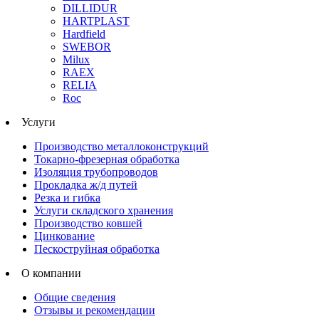
DILLIDUR
HARTPLAST
Hardfield
SWEBOR
Milux
RAEX
RELIA
Roc
Услуги
Производство металлоконструкций
Токарно-фрезерная обработка
Изоляция трубопроводов
Прокладка ж/д путей
Резка и гибка
Услуги складского хранения
Производство ковшей
Цинкование
Пескоструйная обработка
О компании
Общие сведения
Отзывы и рекомендации