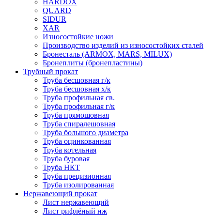
HARDOX
QUARD
SIDUR
XAR
Износостойкие ножи
Производство изделий из износостойких сталей
Бронесталь (ARMOX, MARS, MILUX)
Бронеплиты (бронепластины)
Трубный прокат
Труба бесшовная г/к
Труба бесшовная х/к
Труба профильная св.
Труба профильная г/к
Труба прямошовная
Труба спиралешовная
Труба большого диаметра
Труба оцинкованная
Труба котельная
Труба буровая
Труба НКТ
Труба прецизионная
Труба изолированная
Нержавеющий прокат
Лист нержавеющий
Лист рифлёный нж