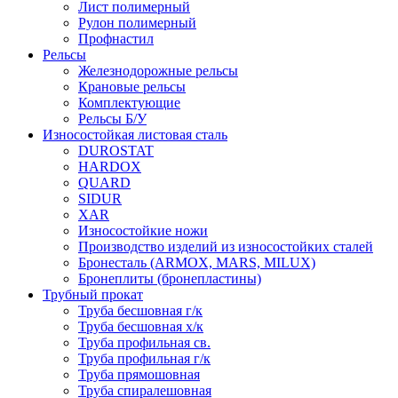
Лист полимерный
Рулон полимерный
Профнастил
Рельсы
Железнодорожные рельсы
Крановые рельсы
Комплектующие
Рельсы Б/У
Износостойкая листовая сталь
DUROSTAT
HARDOX
QUARD
SIDUR
XAR
Износостойкие ножи
Производство изделий из износостойких сталей
Бронесталь (ARMOX, MARS, MILUX)
Бронеплиты (бронепластины)
Трубный прокат
Труба бесшовная г/к
Труба бесшовная х/к
Труба профильная св.
Труба профильная г/к
Труба прямошовная
Труба спиралешовная