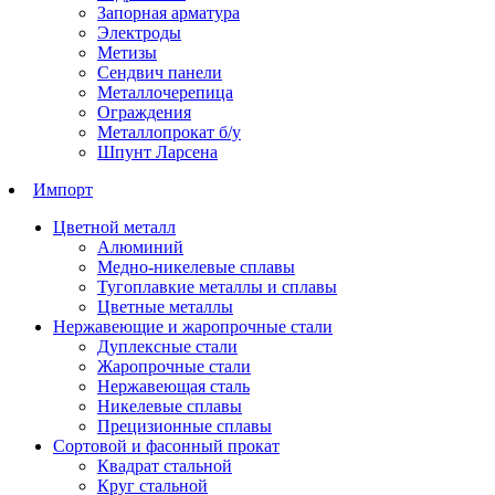
Запорная арматура
Электроды
Метизы
Сендвич панели
Металлочерепица
Ограждения
Металлопрокат б/у
Шпунт Ларсена
Импорт
Цветной металл
Алюминий
Медно-никелевые сплавы
Тугоплавкие металлы и сплавы
Цветные металлы
Нержавеющие и жаропрочные стали
Дуплексные стали
Жаропрочные стали
Нержавеющая сталь
Никелевые сплавы
Прецизионные сплавы
Сортовой и фасонный прокат
Квадрат стальной
Круг стальной