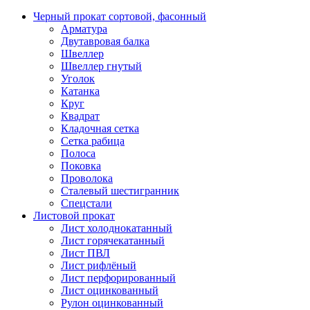
Черный прокат сортовой, фасонный
Арматура
Двутавровая балка
Швеллер
Швеллер гнутый
Уголок
Катанка
Круг
Квадрат
Кладочная сетка
Сетка рабица
Полоса
Поковка
Проволока
Сталевый шестигранник
Спецстали
Листовой прокат
Лист холоднокатанный
Лист горячекатанный
Лист ПВЛ
Лист рифлёный
Лист перфорированный
Лист оцинкованный
Рулон оцинкованный