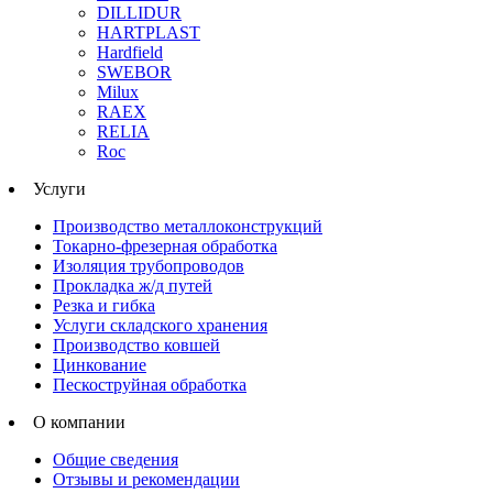
DILLIDUR
HARTPLAST
Hardfield
SWEBOR
Milux
RAEX
RELIA
Roc
Услуги
Производство металлоконструкций
Токарно-фрезерная обработка
Изоляция трубопроводов
Прокладка ж/д путей
Резка и гибка
Услуги складского хранения
Производство ковшей
Цинкование
Пескоструйная обработка
О компании
Общие сведения
Отзывы и рекомендации