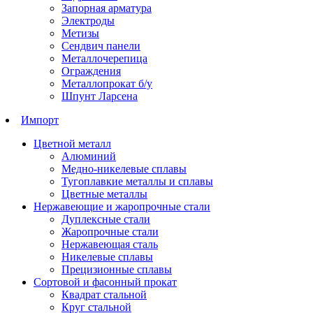
Запорная арматура
Электроды
Метизы
Сендвич панели
Металлочерепица
Ограждения
Металлопрокат б/у
Шпунт Ларсена
Импорт
Цветной металл
Алюминий
Медно-никелевые сплавы
Тугоплавкие металлы и сплавы
Цветные металлы
Нержавеющие и жаропрочные стали
Дуплексные стали
Жаропрочные стали
Нержавеющая сталь
Никелевые сплавы
Прецизионные сплавы
Сортовой и фасонный прокат
Квадрат стальной
Круг стальной