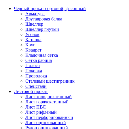
Черный прокат сортовой, фасонный
Арматура
Двутавровая балка
Швеллер
Швеллер гнутый
Уголок
Катанка
Круг
Квадрат
Кладочная сетка
Сетка рабица
Полоса
Поковка
Проволока
Сталевый шестигранник
Спецстали
Листовой прокат
Лист холоднокатанный
Лист горячекатанный
Лист ПВЛ
Лист рифлёный
Лист перфорированный
Лист оцинкованный
Рулон оцинкованный