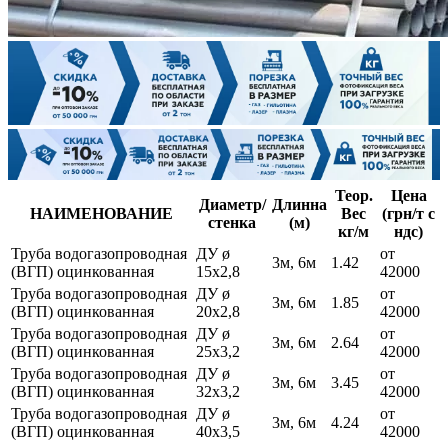
Теор.
Цена
Диаметр/
Длинна
НАИМЕНОВАНИЕ
Вес
(грн/т с
стенка
(м)
кг/м
ндс)
Труба водогазопроводная
ДУ ø
от
3м, 6м
1.42
(ВГП) оцинкованная
15х2,8
42000
Труба водогазопроводная
ДУ ø
от
3м, 6м
1.85
(ВГП) оцинкованная
20х2,8
42000
Труба водогазопроводная
ДУ ø
от
3м, 6м
2.64
(ВГП) оцинкованная
25х3,2
42000
Труба водогазопроводная
ДУ ø
от
3м, 6м
3.45
(ВГП) оцинкованная
32х3,2
42000
Труба водогазопроводная
ДУ ø
от
3м, 6м
4.24
(ВГП) оцинкованная
40х3,5
42000