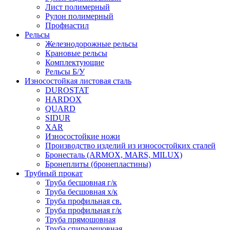
Лист полимерный
Рулон полимерный
Профнастил
Рельсы
Железнодорожные рельсы
Крановые рельсы
Комплектующие
Рельсы Б/У
Износостойкая листовая сталь
DUROSTAT
HARDOX
QUARD
SIDUR
XAR
Износостойкие ножи
Производство изделий из износостойких сталей
Бронесталь (ARMOX, MARS, MILUX)
Бронеплиты (бронепластины)
Трубный прокат
Труба бесшовная г/к
Труба бесшовная х/к
Труба профильная св.
Труба профильная г/к
Труба прямошовная
Труба спиралешовная