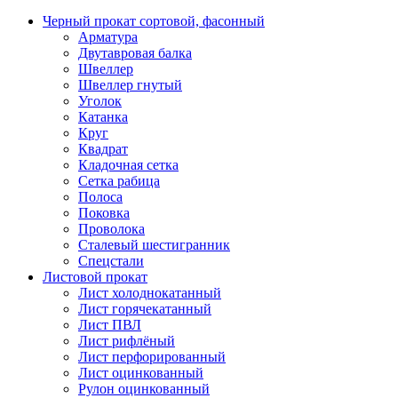
Черный прокат сортовой, фасонный
Арматура
Двутавровая балка
Швеллер
Швеллер гнутый
Уголок
Катанка
Круг
Квадрат
Кладочная сетка
Сетка рабица
Полоса
Поковка
Проволока
Сталевый шестигранник
Спецстали
Листовой прокат
Лист холоднокатанный
Лист горячекатанный
Лист ПВЛ
Лист рифлёный
Лист перфорированный
Лист оцинкованный
Рулон оцинкованный