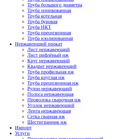
Труба большого диаметра
Труба оцинкованная
Труба котельная
Труба буровая
Труба НКТ
Труба прецизионная
Труба изолированная
Нержавеющий прокат
Лист нержавеющий
Лист рифлёный нж
Круг нержавеющий
Квадрат нержавеющий
Труба профильная нж
Труба круглая нж
Труба прецизионная нж
Рулон нержавеющий
Полоса нержавеющая
Проволока сварочная нж
Уголок нержавеющий
Лента нержавеющая
Сетка сварная нж
Шестигранник нж
Импорт
Услуги
Производство металлоконструкций