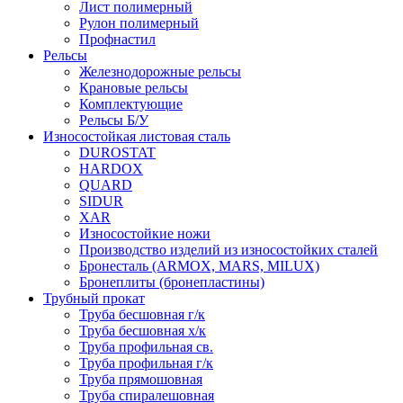
Лист полимерный
Рулон полимерный
Профнастил
Рельсы
Железнодорожные рельсы
Крановые рельсы
Комплектующие
Рельсы Б/У
Износостойкая листовая сталь
DUROSTAT
HARDOX
QUARD
SIDUR
XAR
Износостойкие ножи
Производство изделий из износостойких сталей
Бронесталь (ARMOX, MARS, MILUX)
Бронеплиты (бронепластины)
Трубный прокат
Труба бесшовная г/к
Труба бесшовная х/к
Труба профильная св.
Труба профильная г/к
Труба прямошовная
Труба спиралешовная