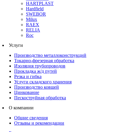
HARTPLAST
Hardfield
SWEBOR
Milux
RAEX
RELIA
Roc
Услуги
Производство металлоконструкций
Токарно-фрезерная обработка
Изоляция трубопроводов
Прокладка ж/д путей
Резка и гибка
Услуги складского хранения
Производство ковшей
Цинкование
Пескоструйная обработка
О компании
Общие сведения
Отзывы и рекомендации