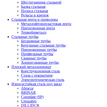
Шестигранник стальной
Балка стальная
Полоса стальная
Рельсы и крепеж
Стальная лента и проволока
Металлофторопластовая лента
Прецизионная лента
Термобиметалл
Стальные трубы
Бесшовные трубы
Котельные стальные трубы
Прецизионные трубы
Профильные трубы
Сварные трубы
Хонингованные трубы
Плоский металлопрокат
Конструкционная сталь
Сталь с покрытием
Электротехническая сталь
Износостойкая сталь под заказ
Abracor
BRINAR
Coroplate (SP)
Creusabro
DILLIDUR