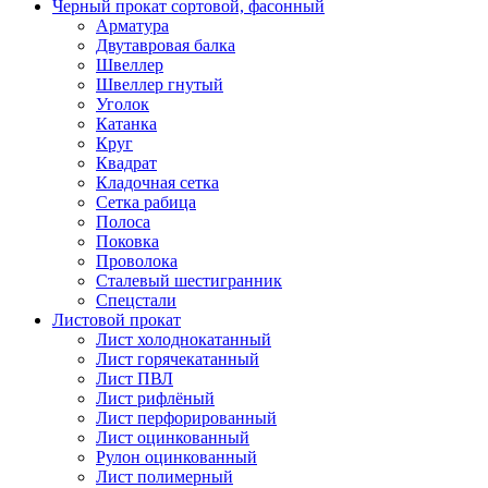
Черный прокат сортовой, фасонный
Арматура
Двутавровая балка
Швеллер
Швеллер гнутый
Уголок
Катанка
Круг
Квадрат
Кладочная сетка
Сетка рабица
Полоса
Поковка
Проволока
Сталевый шестигранник
Спецстали
Листовой прокат
Лист холоднокатанный
Лист горячекатанный
Лист ПВЛ
Лист рифлёный
Лист перфорированный
Лист оцинкованный
Рулон оцинкованный
Лист полимерный