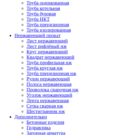
Труба оцинкованная
Труба котельная
Труба буровая
Труба НКТ
Труба прецизионная
Труба изолированная
Нержавеющий прокат
Лист нержавеющий
Лист рифлёный нж
Круг нержавеющий
Квадрат нержавеющий
Труба профильная нж
Труба круглая нж
Труба прецизионная нж
Рулон нержавеющий
Полоса нержавеющая
Проволока сварочная нж
Уголок нержавеющий
Лента нержавеющая
Сетка сварная нж
Шестигранник нж
Дополнительно
Бетонные изделия
Гидравлика
Запорная арматура