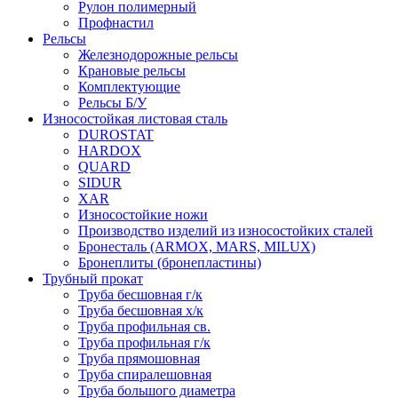
Рулон полимерный
Профнастил
Рельсы
Железнодорожные рельсы
Крановые рельсы
Комплектующие
Рельсы Б/У
Износостойкая листовая сталь
DUROSTAT
HARDOX
QUARD
SIDUR
XAR
Износостойкие ножи
Производство изделий из износостойких сталей
Бронесталь (ARMOX, MARS, MILUX)
Бронеплиты (бронепластины)
Трубный прокат
Труба бесшовная г/к
Труба бесшовная х/к
Труба профильная св.
Труба профильная г/к
Труба прямошовная
Труба спиралешовная
Труба большого диаметра