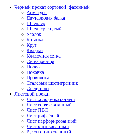
Черный прокат сортовой, фасонный
Арматура
Двутавровая балка
Швеллер
Швеллер гнутый
Уголок
Катанка
Круг
Квадрат
Кладочная сетка
Сетка рабица
Полоса
Поковка
Проволока
Сталевый шестигранник
Спецстали
Листовой прокат
Лист холоднокатанный
Лист горячекатанный
Лист ПВЛ
Лист рифлёный
Лист перфорированный
Лист оцинкованный
Рулон оцинкованный