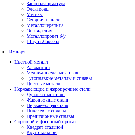
Запорная арматура
Электроды
Метизы
Сендвич панели
Металлочерепица
Ограждения
Металлопрокат б/у
Шпунт Ларсена
Импорт
Цветной металл
Алюминий
Медно-никелевые сплавы
Тугоплавкие металлы и сплавы
Цветные металлы
Нержавеющие и жаропрочные стали
Дуплексные стали
Жаропрочные стали
Нержавеющая сталь
Никелевые сплавы
Прецизионные сплавы
Сортовой и фасонный прокат
Квадрат стальной
Круг стальной