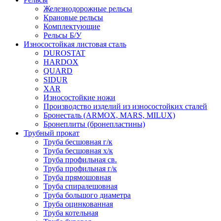
Железнодорожные рельсы
Крановые рельсы
Комплектующие
Рельсы Б/У
Износостойкая листовая сталь
DUROSTAT
HARDOX
QUARD
SIDUR
XAR
Износостойкие ножи
Производство изделий из износостойких сталей
Бронесталь (ARMOX, MARS, MILUX)
Бронеплиты (бронепластины)
Трубный прокат
Труба бесшовная г/к
Труба бесшовная х/к
Труба профильная св.
Труба профильная г/к
Труба прямошовная
Труба спиралешовная
Труба большого диаметра
Труба оцинкованная
Труба котельная