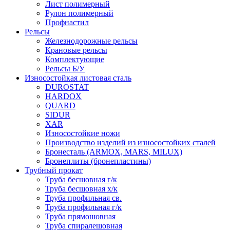
Лист полимерный
Рулон полимерный
Профнастил
Рельсы
Железнодорожные рельсы
Крановые рельсы
Комплектующие
Рельсы Б/У
Износостойкая листовая сталь
DUROSTAT
HARDOX
QUARD
SIDUR
XAR
Износостойкие ножи
Производство изделий из износостойких сталей
Бронесталь (ARMOX, MARS, MILUX)
Бронеплиты (бронепластины)
Трубный прокат
Труба бесшовная г/к
Труба бесшовная х/к
Труба профильная св.
Труба профильная г/к
Труба прямошовная
Труба спиралешовная