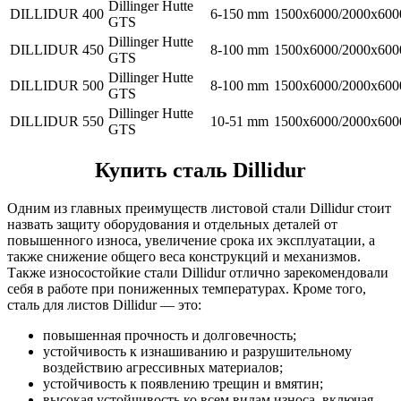
Dillinger Hutte
DILLIDUR 400
6-150 mm
1500x6000/2000x600
GTS
Dillinger Hutte
DILLIDUR 450
8-100 mm
1500x6000/2000x600
GTS
Dillinger Hutte
DILLIDUR 500
8-100 mm
1500x6000/2000x600
GTS
Dillinger Hutte
DILLIDUR 550
10-51 mm
1500x6000/2000x600
GTS
Купить сталь Dillidur
Одним из главных преимуществ листовой стали Dillidur стоит
назвать защиту оборудования и отдельных деталей от
повышенного износа, увеличение срока их эксплуатации, а
также снижение общего веса конструкций и механизмов.
Также износостойкие стали Dillidur отлично зарекомендовали
себя в работе при пониженных температурах. Кроме того,
сталь для листов Dillidur — это:
повышенная прочность и долговечность;
устойчивость к изнашиванию и разрушительному
воздействию агрессивных материалов;
устойчивость к появлению трещин и вмятин;
высокая устойчивость ко всем видам износа, включая