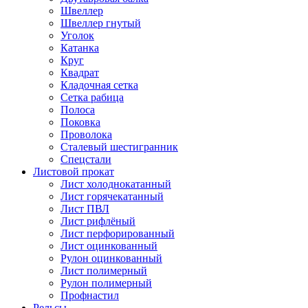
Швеллер
Швеллер гнутый
Уголок
Катанка
Круг
Квадрат
Кладочная сетка
Сетка рабица
Полоса
Поковка
Проволока
Сталевый шестигранник
Спецстали
Листовой прокат
Лист холоднокатанный
Лист горячекатанный
Лист ПВЛ
Лист рифлёный
Лист перфорированный
Лист оцинкованный
Рулон оцинкованный
Лист полимерный
Рулон полимерный
Профнастил
Рельсы