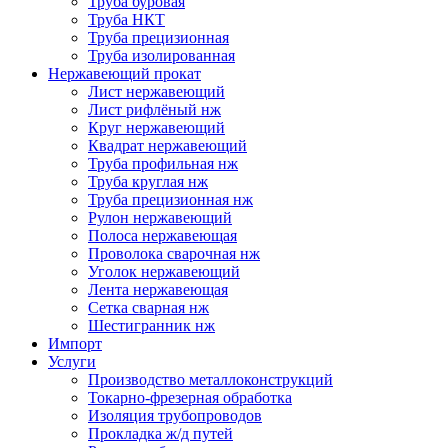
Труба буровая
Труба НКТ
Труба прецизионная
Труба изолированная
Нержавеющий прокат
Лист нержавеющий
Лист рифлёный нж
Круг нержавеющий
Квадрат нержавеющий
Труба профильная нж
Труба круглая нж
Труба прецизионная нж
Рулон нержавеющий
Полоса нержавеющая
Проволока сварочная нж
Уголок нержавеющий
Лента нержавеющая
Сетка сварная нж
Шестигранник нж
Импорт
Услуги
Производство металлоконструкций
Токарно-фрезерная обработка
Изоляция трубопроводов
Прокладка ж/д путей