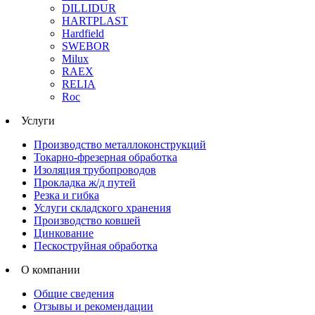
DILLIDUR
HARTPLAST
Hardfield
SWEBOR
Milux
RAEX
RELIA
Roc
Услуги
Производство металлоконструкций
Токарно-фрезерная обработка
Изоляция трубопроводов
Прокладка ж/д путей
Резка и гибка
Услуги складского хранения
Производство ковшей
Цинкование
Пескоструйная обработка
О компании
Общие сведения
Отзывы и рекомендации