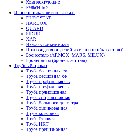
Комплектующие
Рельсы Б/У
Износостойкая листовая сталь
DUROSTAT
HARDOX
QUARD
SIDUR
XAR
Износостойкие ножи
Производство изделий из износостойких сталей
Бронесталь (ARMOX, MARS, MILUX)
Бронеплиты (бронепластины)
Трубный прокат
Труба бесшовная г/к
Труба бесшовная х/к
Труба профильная св.
Труба профильная г/к
Труба прямошовная
Труба спиралешовная
Труба большого диаметра
Труба оцинкованная
Труба котельная
Труба буровая
Труба НКТ
Труба прецизионная