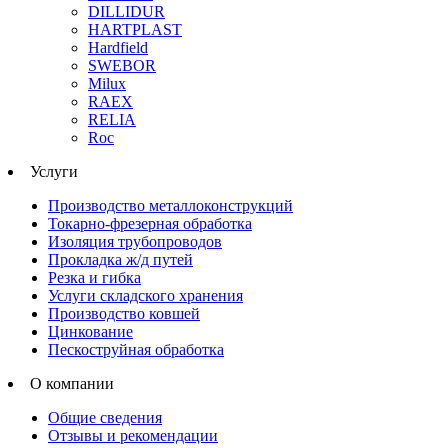
DILLIDUR
HARTPLAST
Hardfield
SWEBOR
Milux
RAEX
RELIA
Roc
Услуги
Производство металлоконструкций
Токарно-фрезерная обработка
Изоляция трубопроводов
Прокладка ж/д путей
Резка и гибка
Услуги складского хранения
Производство ковшей
Цинкование
Пескоструйная обработка
О компании
Общие сведения
Отзывы и рекомендации