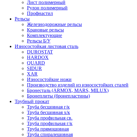
Лист полимерный
Рулон полимерный
Профнастил
Рельсы
Железнодорожные рельсы
Крановые рельсы
Комплектующие
Рельсы Б/У
Износостойкая листовая сталь
DUROSTAT
HARDOX
QUARD
SIDUR
XAR
Износостойкие ножи
Производство изделий из износостойких сталей
Бронесталь (ARMOX, MARS, MILUX)
Бронеплиты (бронепластины)
Трубный прокат
Труба бесшовная г/к
Труба бесшовная х/к
Труба профильная св.
Труба профильная г/к
Труба прямошовная
Труба спиралешовная