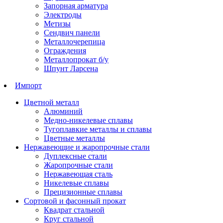
Запорная арматура
Электроды
Метизы
Сендвич панели
Металлочерепица
Ограждения
Металлопрокат б/у
Шпунт Ларсена
Импорт
Цветной металл
Алюминий
Медно-никелевые сплавы
Тугоплавкие металлы и сплавы
Цветные металлы
Нержавеющие и жаропрочные стали
Дуплексные стали
Жаропрочные стали
Нержавеющая сталь
Никелевые сплавы
Прецизионные сплавы
Сортовой и фасонный прокат
Квадрат стальной
Круг стальной