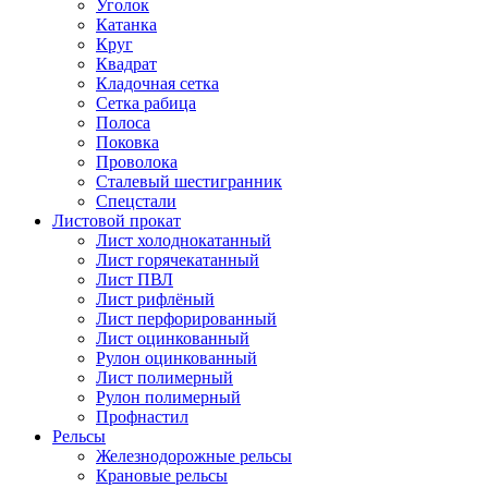
Уголок
Катанка
Круг
Квадрат
Кладочная сетка
Сетка рабица
Полоса
Поковка
Проволока
Сталевый шестигранник
Спецстали
Листовой прокат
Лист холоднокатанный
Лист горячекатанный
Лист ПВЛ
Лист рифлёный
Лист перфорированный
Лист оцинкованный
Рулон оцинкованный
Лист полимерный
Рулон полимерный
Профнастил
Рельсы
Железнодорожные рельсы
Крановые рельсы