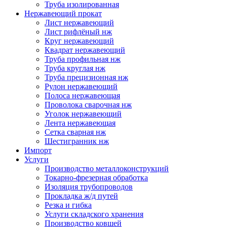
Труба изолированная
Нержавеющий прокат
Лист нержавеющий
Лист рифлёный нж
Круг нержавеющий
Квадрат нержавеющий
Труба профильная нж
Труба круглая нж
Труба прецизионная нж
Рулон нержавеющий
Полоса нержавеющая
Проволока сварочная нж
Уголок нержавеющий
Лента нержавеющая
Сетка сварная нж
Шестигранник нж
Импорт
Услуги
Производство металлоконструкций
Токарно-фрезерная обработка
Изоляция трубопроводов
Прокладка ж/д путей
Резка и гибка
Услуги складского хранения
Производство ковшей