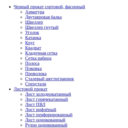
Черный прокат сортовой, фасонный
Арматура
Двутавровая балка
Швеллер
Швеллер гнутый
Уголок
Катанка
Круг
Квадрат
Кладочная сетка
Сетка рабица
Полоса
Поковка
Проволока
Сталевый шестигранник
Спецстали
Листовой прокат
Лист холоднокатанный
Лист горячекатанный
Лист ПВЛ
Лист рифлёный
Лист перфорированный
Лист оцинкованный
Рулон оцинкованный