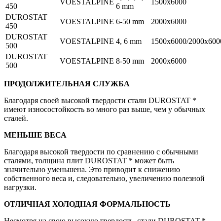
VOESTALPINE
1500x6000
450
6 mm
DUROSTAT
VOESTALPINE
6-50 mm
2000x6000
450
DUROSTAT
VOESTALPINE
4, 6 mm
1500x6000/2000x600
500
DUROSTAT
VOESTALPINE
8-50 mm
2000x6000
500
ПРОДОЛЖИТЕЛЬНАЯ СЛУЖБА
Благодаря своей высокой твердости стали DUROSTAT *
имеют износостойкость во много раз выше, чем у обычных
сталей.
МЕНЬШЕ ВЕСА
Благодаря высокой твердости по сравнению с обычными
сталями, толщина плит DUROSTAT * может быть
значительно уменьшена. Это приводит к снижению
собственного веса и, следовательно, увеличению полезной
нагрузки.
ОТЛИЧНАЯ ХОЛОДНАЯ ФОРМАЛЬНОСТЬ
Несмотря на свою высокую твердость, стали DUROSTAT *