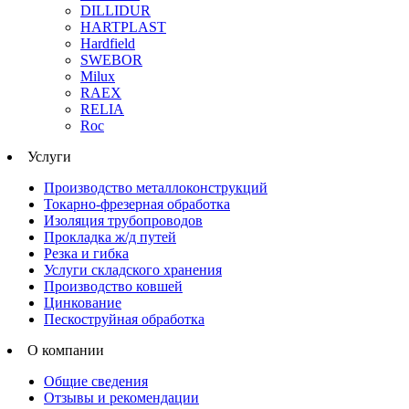
DILLIDUR
HARTPLAST
Hardfield
SWEBOR
Milux
RAEX
RELIA
Roc
Услуги
Производство металлоконструкций
Токарно-фрезерная обработка
Изоляция трубопроводов
Прокладка ж/д путей
Резка и гибка
Услуги складского хранения
Производство ковшей
Цинкование
Пескоструйная обработка
О компании
Общие сведения
Отзывы и рекомендации