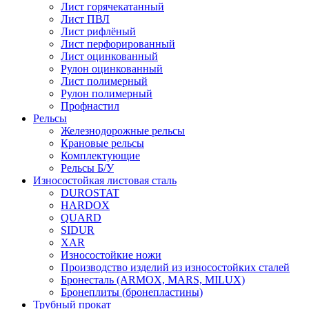
Лист горячекатанный
Лист ПВЛ
Лист рифлёный
Лист перфорированный
Лист оцинкованный
Рулон оцинкованный
Лист полимерный
Рулон полимерный
Профнастил
Рельсы
Железнодорожные рельсы
Крановые рельсы
Комплектующие
Рельсы Б/У
Износостойкая листовая сталь
DUROSTAT
HARDOX
QUARD
SIDUR
XAR
Износостойкие ножи
Производство изделий из износостойких сталей
Бронесталь (ARMOX, MARS, MILUX)
Бронеплиты (бронепластины)
Трубный прокат