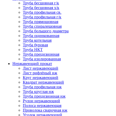
Труба бесшовная г/к
Труба бесшовная х/к
Труба профильная св.
Труба профильная г/к
Труба прямошовная
Труба спиралешовная
Труба большого диаметра
Труба оцинкованная
Труба котельная
Труба буровая
Труба НКТ
Труба прецизионная
Труба изолированная
Нержавеющий прокат
Лист нержавеющий
Лист рифлёный нж
Круг нержавеющий
Квадрат нержавеющий
Труба профильная нж
Труба круглая нж
Труба прецизионная нж
Рулон нержавеющий
Полоса нержавеющая
Проволока сварочная нж
Уголок нержавеющий