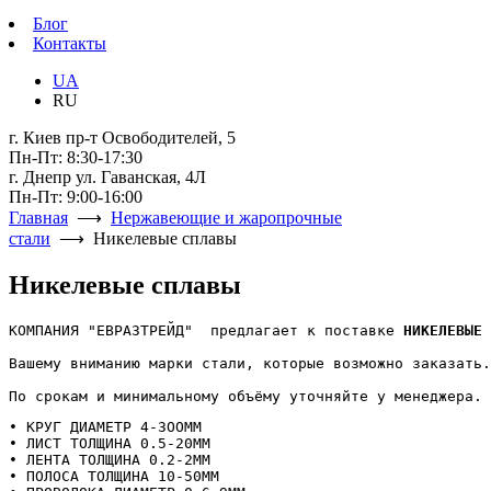
Блог
Контакты
UA
RU
г. Киев пр-т Освободителей, 5
Пн-Пт: 8:30-17:30
г. Днепр ул. Гаванская, 4Л
Пн-Пт: 9:00-16:00
Главная
⟶
Нержавеющие и жаропрочные
стали
⟶ Никелевые сплавы
Никелевые сплавы
КОМПАНИЯ "ЕВРАЗТРЕЙД"  предлагает к поставке 
НИКЕЛЕВЫЕ 
Вашему вниманию марки стали, которые возможно заказать.
По срокам и минимальному объёму уточняйте у менеджера.
• КРУГ ДИАМЕТР 4-ЗООММ

• ЛИСТ ТОЛЩИНА 0.5-20ММ

• ЛЕНТА ТОЛЩИНА 0.2-2ММ 

• ПОЛОСА ТОЛЩИНА 10-50ММ
