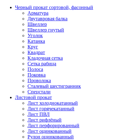
Черный прокат сортовой, фасонный
Арматура
Двутавровая балка
Швеллер
Швеллер гнутый
Уголок
Катанка
Круг
Квадрат
Кладочная сетка
Сетка рабица
Полоса
Поковка
Проволока
Сталевый шестигранник
Спецстали
Листовой прокат
Лист холоднокатанный
Лист горячекатанный
Лист ПВЛ
Лист рифлёный
Лист перфорированный
Лист оцинкованный
Рулон оцинкованный