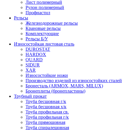
Лист полимерный
Рулон полимерный
Профнастил
Рельсы
Железнодорожные рельсы
Крановые рельсы
Комплектующие
Рельсы Б/У
Износостойкая листовая сталь
DUROSTAT
HARDOX
QUARD
SIDUR
XAR
Износостойкие ножи
Производство изделий из износостойких сталей
Бронесталь (ARMOX, MARS, MILUX)
Бронеплиты (бронепластины)
Трубный прокат
Труба бесшовная г/к
Труба бесшовная х/к
Труба профильная св.
Труба профильная г/к
Труба прямошовная
Труба спиралешовная