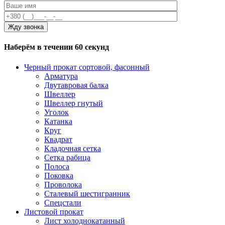
Наберём в течении 60 секунд
Черный прокат сортовой, фасонный
Арматура
Двутавровая балка
Швеллер
Швеллер гнутый
Уголок
Катанка
Круг
Квадрат
Кладочная сетка
Сетка рабица
Полоса
Поковка
Проволока
Сталевый шестигранник
Спецстали
Листовой прокат
Лист холоднокатанный