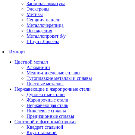
Запорная арматура
Электроды
Метизы
Сендвич панели
Металлочерепица
Ограждения
Металлопрокат б/у
Шпунт Ларсена
Импорт
Цветной металл
Алюминий
Медно-никелевые сплавы
Тугоплавкие металлы и сплавы
Цветные металлы
Нержавеющие и жаропрочные стали
Дуплексные стали
Жаропрочные стали
Нержавеющая сталь
Никелевые сплавы
Прецизионные сплавы
Сортовой и фасонный прокат
Квадрат стальной
Круг стальной