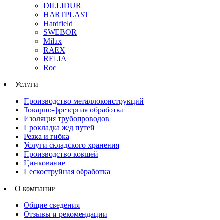
DILLIDUR
HARTPLAST
Hardfield
SWEBOR
Milux
RAEX
RELIA
Roc
Услуги
Производство металлоконструкций
Токарно-фрезерная обработка
Изоляция трубопроводов
Прокладка ж/д путей
Резка и гибка
Услуги складского хранения
Производство ковшей
Цинкование
Пескоструйная обработка
О компании
Общие сведения
Отзывы и рекомендации