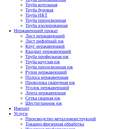
Труба котельная
Труба буровая
Труба НКТ
Труба прецизионная
Труба изолированная
Нержавеющий прокат
Лист нержавеющий
Лист рифлёный нж
Круг нержавеющий
Квадрат нержавеющий
Труба профильная нж
Труба круглая нж
Труба прецизионная нж
Рулон нержавеющий
Полоса нержавеющая
Проволока сварочная нж
Уголок нержавеющий
Лента нержавеющая
Сетка сварная нж
Шестигранник нж
Импорт
Услуги
Производство металлоконструкций
Токарно-фрезерная обработка