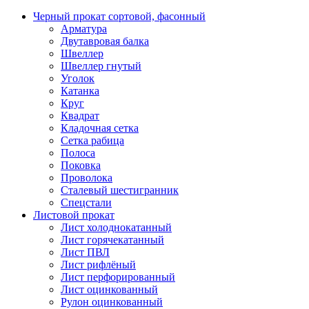
Черный прокат сортовой, фасонный
Арматура
Двутавровая балка
Швеллер
Швеллер гнутый
Уголок
Катанка
Круг
Квадрат
Кладочная сетка
Сетка рабица
Полоса
Поковка
Проволока
Сталевый шестигранник
Спецстали
Листовой прокат
Лист холоднокатанный
Лист горячекатанный
Лист ПВЛ
Лист рифлёный
Лист перфорированный
Лист оцинкованный
Рулон оцинкованный