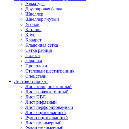
Арматура
Двутавровая балка
Швеллер
Швеллер гнутый
Уголок
Катанка
Круг
Квадрат
Кладочная сетка
Сетка рабица
Полоса
Поковка
Проволока
Сталевый шестигранник
Спецстали
Листовой прокат
Лист холоднокатанный
Лист горячекатанный
Лист ПВЛ
Лист рифлёный
Лист перфорированный
Лист оцинкованный
Рулон оцинкованный
Лист полимерный
Рулон полимерный