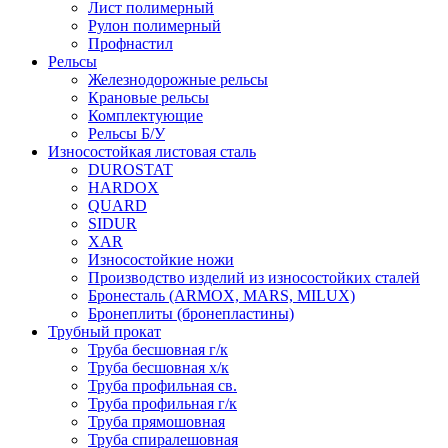
Лист полимерный
Рулон полимерный
Профнастил
Рельсы
Железнодорожные рельсы
Крановые рельсы
Комплектующие
Рельсы Б/У
Износостойкая листовая сталь
DUROSTAT
HARDOX
QUARD
SIDUR
XAR
Износостойкие ножи
Производство изделий из износостойких сталей
Бронесталь (ARMOX, MARS, MILUX)
Бронеплиты (бронепластины)
Трубный прокат
Труба бесшовная г/к
Труба бесшовная х/к
Труба профильная св.
Труба профильная г/к
Труба прямошовная
Труба спиралешовная