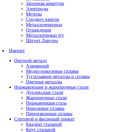
Запорная арматура
Электроды
Метизы
Сендвич панели
Металлочерепица
Ограждения
Металлопрокат б/у
Шпунт Ларсена
Импорт
Цветной металл
Алюминий
Медно-никелевые сплавы
Тугоплавкие металлы и сплавы
Цветные металлы
Нержавеющие и жаропрочные стали
Дуплексные стали
Жаропрочные стали
Нержавеющая сталь
Никелевые сплавы
Прецизионные сплавы
Сортовой и фасонный прокат
Квадрат стальной
Круг стальной