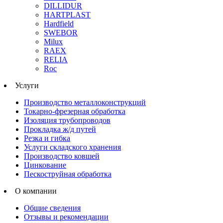
DILLIDUR
HARTPLAST
Hardfield
SWEBOR
Milux
RAEX
RELIA
Roc
Услуги
Производство металлоконструкций
Токарно-фрезерная обработка
Изоляция трубопроводов
Прокладка ж/д путей
Резка и гибка
Услуги складского хранения
Производство ковшей
Цинкование
Пескоструйная обработка
О компании
Общие сведения
Отзывы и рекомендации