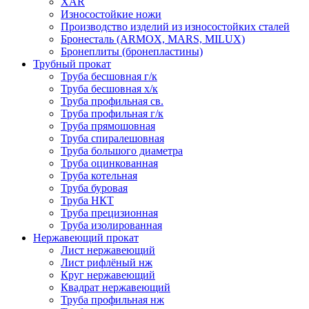
XAR
Износостойкие ножи
Производство изделий из износостойких сталей
Бронесталь (ARMOX, MARS, MILUX)
Бронеплиты (бронепластины)
Трубный прокат
Труба бесшовная г/к
Труба бесшовная х/к
Труба профильная св.
Труба профильная г/к
Труба прямошовная
Труба спиралешовная
Труба большого диаметра
Труба оцинкованная
Труба котельная
Труба буровая
Труба НКТ
Труба прецизионная
Труба изолированная
Нержавеющий прокат
Лист нержавеющий
Лист рифлёный нж
Круг нержавеющий
Квадрат нержавеющий
Труба профильная нж