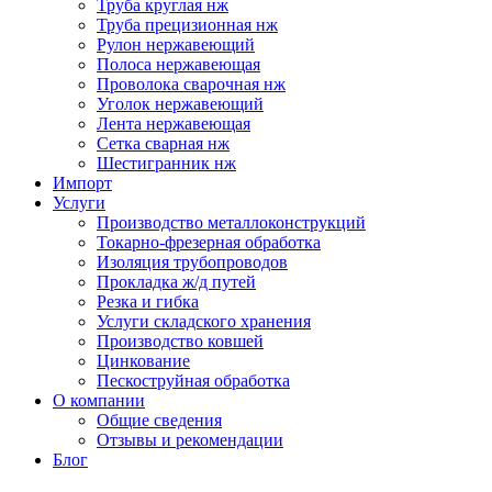
Труба круглая нж
Труба прецизионная нж
Рулон нержавеющий
Полоса нержавеющая
Проволока сварочная нж
Уголок нержавеющий
Лента нержавеющая
Сетка сварная нж
Шестигранник нж
Импорт
Услуги
Производство металлоконструкций
Токарно-фрезерная обработка
Изоляция трубопроводов
Прокладка ж/д путей
Резка и гибка
Услуги складского хранения
Производство ковшей
Цинкование
Пескоструйная обработка
О компании
Общие сведения
Отзывы и рекомендации
Блог