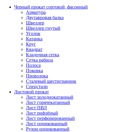
Черный прокат сортовой, фасонный
Арматура
Двутавровая балка
Швеллер
Швеллер гнутый
Уголок
Катанка
Круг
Квадрат
Кладочная сетка
Сетка рабица
Полоса
Поковка
Проволока
Сталевый шестигранник
Спецстали
Листовой прокат
Лист холоднокатанный
Лист горячекатанный
Лист ПВЛ
Лист рифлёный
Лист перфорированный
Лист оцинкованный
Рулон оцинкованный