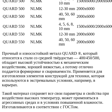
QUARD 500
NLMK
1500x6000/2000x600
10 mm
QUARD 500
NLMK
12-30 mm
2000x6000
40, 50, 60
QUARD 500
NLMK
2000x6000
mm
4, 5, 6, 8,
QUARD 550
NLMK
1500x6000/2000x600
10 mm
QUARD 550
NLMK
12-30 mm
2000x6000
40, 50, 60
QUARD 550
NLMK
2000x6000
mm
Прочный и износостойкий металл QUARD ®, который
относится к стали со средней твёрдостью — 400/450/500,
обладает высокой устойчивостью к механическим
воздействиям, хорошей вязкостью, а потому отлично
поддается формировке и свариваемости. Применяется для
изготовления элементов конструкций для техники, которая
используются в экстремальных условиях, например, в
карьерах.
Такой материал сохраняет все свои параметры и свойства при
воздействии высоких температур, может применяться в
агрессивных средах и в условиях повышенной влажности.
Изготавливаются в соответствии с ГОСТом.