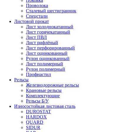
Поковка
Проволока
Сталевый шестигранник
Спецстали
Листовой прокат
Лист холоднокатанный
Лист горячекатанный
Лист ПВЛ
Лист рифлёный
Лист перфорированный
Лист оцинкованный
Рулон оцинкованный
Лист полимерный
Рулон полимерный
Профнастил
Рельсы
Железнодорожные рельсы
Крановые рельсы
Комплектующие
Рельсы Б/У
Износостойкая листовая сталь
DUROSTAT
HARDOX
QUARD
SIDUR