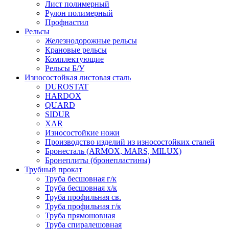
Лист полимерный
Рулон полимерный
Профнастил
Рельсы
Железнодорожные рельсы
Крановые рельсы
Комплектующие
Рельсы Б/У
Износостойкая листовая сталь
DUROSTAT
HARDOX
QUARD
SIDUR
XAR
Износостойкие ножи
Производство изделий из износостойких сталей
Бронесталь (ARMOX, MARS, MILUX)
Бронеплиты (бронепластины)
Трубный прокат
Труба бесшовная г/к
Труба бесшовная х/к
Труба профильная св.
Труба профильная г/к
Труба прямошовная
Труба спиралешовная