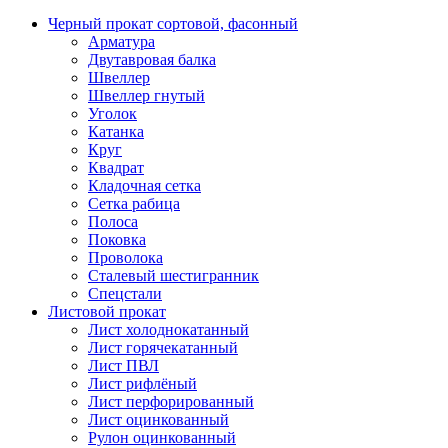
Черный прокат сортовой, фасонный
Арматура
Двутавровая балка
Швеллер
Швеллер гнутый
Уголок
Катанка
Круг
Квадрат
Кладочная сетка
Сетка рабица
Полоса
Поковка
Проволока
Сталевый шестигранник
Спецстали
Листовой прокат
Лист холоднокатанный
Лист горячекатанный
Лист ПВЛ
Лист рифлёный
Лист перфорированный
Лист оцинкованный
Рулон оцинкованный