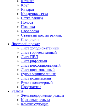
Катанка
Круг
Квадрат
Кладочная сетка
Сетка рабица
Полоса
Поковка
Проволока
Сталевый шестигранник
Спецстали
Листовой прокат
Лист холоднокатанный
Лист горячекатанный
Лист ПВЛ
Лист рифлёный
Лист перфорированный
Лист оцинкованный
Рулон оцинкованный
Лист полимерный
Рулон полимерный
Профнастил
Рельсы
Железнодорожные рельсы
Крановые рельсы
Комплектующие