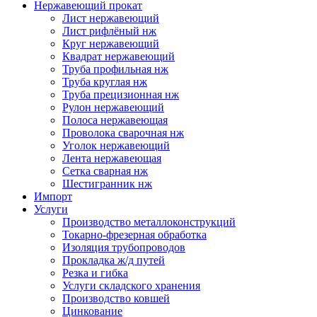
Нержавеющий прокат
Лист нержавеющий
Лист рифлёный нж
Круг нержавеющий
Квадрат нержавеющий
Труба профильная нж
Труба круглая нж
Труба прецизионная нж
Рулон нержавеющий
Полоса нержавеющая
Проволока сварочная нж
Уголок нержавеющий
Лента нержавеющая
Сетка сварная нж
Шестигранник нж
Импорт
Услуги
Производство металлоконструкций
Токарно-фрезерная обработка
Изоляция трубопроводов
Прокладка ж/д путей
Резка и гибка
Услуги складского хранения
Производство ковшей
Цинкование