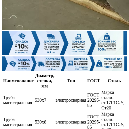
Диаметр,
Наименование
стенка,
Тип
ГОСТ
Сталь
мм
Марка
ГОСТ
Труба
стали:
530х7
электросварная
20295-
магистральная
ст.17Г1С-У,
85
Ст20
Марка
ГОСТ
Труба
стали:
530х8
электросварная
20295-
магистральная
ст.17Г1С-У,
85