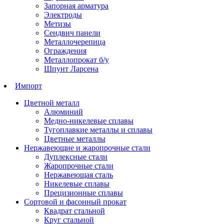
Запорная арматура
Электроды
Метизы
Сендвич панели
Металлочерепица
Ограждения
Металлопрокат б/у
Шпунт Ларсена
Импорт
Цветной металл
Алюминий
Медно-никелевые сплавы
Тугоплавкие металлы и сплавы
Цветные металлы
Нержавеющие и жаропрочные стали
Дуплексные стали
Жаропрочные стали
Нержавеющая сталь
Никелевые сплавы
Прецизионные сплавы
Сортовой и фасонный прокат
Квадрат стальной
Круг стальной