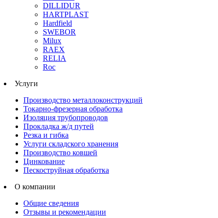
DILLIDUR
HARTPLAST
Hardfield
SWEBOR
Milux
RAEX
RELIA
Roc
Услуги
Производство металлоконструкций
Токарно-фрезерная обработка
Изоляция трубопроводов
Прокладка ж/д путей
Резка и гибка
Услуги складского хранения
Производство ковшей
Цинкование
Пескоструйная обработка
О компании
Общие сведения
Отзывы и рекомендации