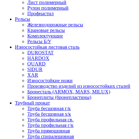
Лист полимерный
Рулон полимерный
Профнастил
Рельсы
Железнодорожные рельсы
Крановые рельсы
Комплектующие
Рельсы Б/У
Износостойкая листовая сталь
DUROSTAT
HARDOX
QUARD
SIDUR
XAR
Износостойкие ножи
Производство изделий из износостойких сталей
Бронесталь (ARMOX, MARS, MILUX)
Бронеплиты (бронепластины)
Трубный прокат
Труба бесшовная г/к
Труба бесшовная х/к
Труба профильная св.
Труба профильная г/к
Труба прямошовная
Труба спиралешовная