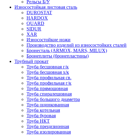
Рельсы Б/У
Износостойкая листовая сталь
DUROSTAT
HARDOX
QUARD
SIDUR
XAR
Износостойкие ножи
Производство изделий из износостойких сталей
Бронесталь (ARMOX, MARS, MILUX)
Бронеплиты (бронепластины)
Трубный прокат
Труба бесшовная г/к
Труба бесшовная х/к
Труба профильная св.
Труба профильная г/к
Труба прямошовная
Труба спиралешовная
Труба большого диаметра
Труба оцинкованная
Труба котельная
Труба буровая
Труба НКТ
Труба прецизионная
Труба изолированная