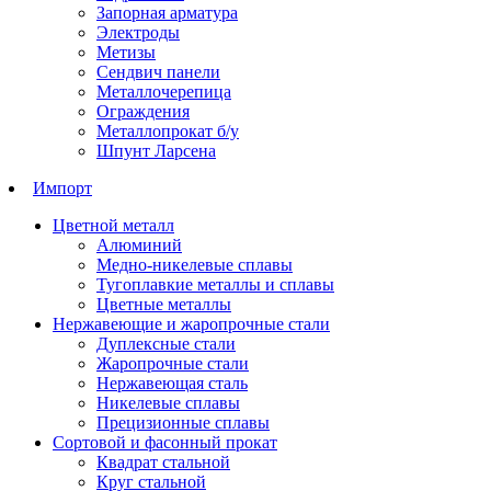
Запорная арматура
Электроды
Метизы
Сендвич панели
Металлочерепица
Ограждения
Металлопрокат б/у
Шпунт Ларсена
Импорт
Цветной металл
Алюминий
Медно-никелевые сплавы
Тугоплавкие металлы и сплавы
Цветные металлы
Нержавеющие и жаропрочные стали
Дуплексные стали
Жаропрочные стали
Нержавеющая сталь
Никелевые сплавы
Прецизионные сплавы
Сортовой и фасонный прокат
Квадрат стальной
Круг стальной