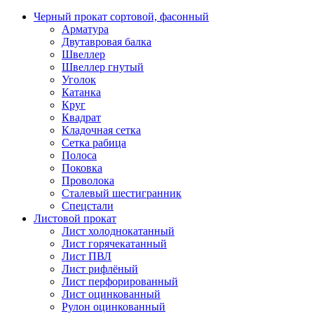
Черный прокат сортовой, фасонный
Арматура
Двутавровая балка
Швеллер
Швеллер гнутый
Уголок
Катанка
Круг
Квадрат
Кладочная сетка
Сетка рабица
Полоса
Поковка
Проволока
Сталевый шестигранник
Спецстали
Листовой прокат
Лист холоднокатанный
Лист горячекатанный
Лист ПВЛ
Лист рифлёный
Лист перфорированный
Лист оцинкованный
Рулон оцинкованный