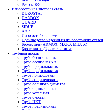
Комплектующие
Рельсы Б/У
Износостойкая листовая сталь
DUROSTAT
HARDOX
QUARD
SIDUR
XAR
Износостойкие ножи
Производство изделий из износостойких сталей
Бронесталь (ARMOX, MARS, MILUX)
Бронеплиты (бронепластины)
Трубный прокат
Труба бесшовная г/к
Труба бесшовная х/к
Труба профильная св.
Труба профильная г/к
Труба прямошовная
Труба спиралешовная
Труба большого диаметра
Труба оцинкованная
Труба котельная
Труба буровая
Труба НКТ
Труба прецизионная