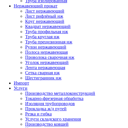
Труба изолированная
Нержавеющий прокат
Лист нержавеющий
Лист рифлёный нж
Круг нержавеющий
Квадрат нержавеющий
Труба профильная нж
Труба круглая нж
Труба прецизионная нж
Рулон нержавеющий
Полоса нержавеющая
Проволока сварочная нж
Уголок нержавеющий
Лента нержавеющая
Сетка сварная нж
Шестигранник нж
Импорт
Услуги
Производство металлоконструкций
Токарно-фрезерная обработка
Изоляция трубопроводов
Прокладка ж/д путей
Резка и гибка
Услуги складского хранения
Производство ковшей