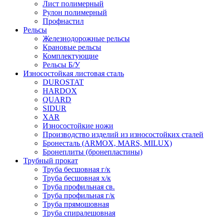
Лист полимерный
Рулон полимерный
Профнастил
Рельсы
Железнодорожные рельсы
Крановые рельсы
Комплектующие
Рельсы Б/У
Износостойкая листовая сталь
DUROSTAT
HARDOX
QUARD
SIDUR
XAR
Износостойкие ножи
Производство изделий из износостойких сталей
Бронесталь (ARMOX, MARS, MILUX)
Бронеплиты (бронепластины)
Трубный прокат
Труба бесшовная г/к
Труба бесшовная х/к
Труба профильная св.
Труба профильная г/к
Труба прямошовная
Труба спиралешовная