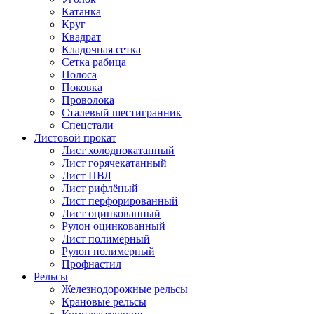
Катанка
Круг
Квадрат
Кладочная сетка
Сетка рабица
Полоса
Поковка
Проволока
Сталевый шестигранник
Спецстали
Листовой прокат
Лист холоднокатанный
Лист горячекатанный
Лист ПВЛ
Лист рифлёный
Лист перфорированный
Лист оцинкованный
Рулон оцинкованный
Лист полимерный
Рулон полимерный
Профнастил
Рельсы
Железнодорожные рельсы
Крановые рельсы