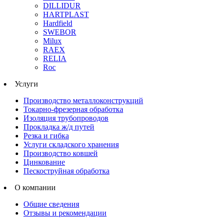
DILLIDUR
HARTPLAST
Hardfield
SWEBOR
Milux
RAEX
RELIA
Roc
Услуги
Производство металлоконструкций
Токарно-фрезерная обработка
Изоляция трубопроводов
Прокладка ж/д путей
Резка и гибка
Услуги складского хранения
Производство ковшей
Цинкование
Пескоструйная обработка
О компании
Общие сведения
Отзывы и рекомендации