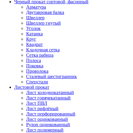
Черный прокат сортовой, фасонный
Арматура
Двутавровая балка
Швеллер
Швеллер гнутый
Уголок
Катанка
Круг
Квадрат
Кладочная сетка
Сетка рабица
Полоса
Поковка
Проволока
Сталевый шестигранник
Спецстали
Листовой прокат
Лист холоднокатанный
Лист горячекатанный
Лист ПВЛ
Лист рифлёный
Лист перфорированный
Лист оцинкованный
Рулон оцинкованный
Лист полимерный