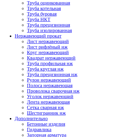
Труба оцинкованная
Труба котельная
Труба буровая
Труба НКТ
Труба прецизионная
Труба изолированная
Нержавеющий прокат
Лист нержавеющий
Лист рифлёный нж
Круг нержавеющий
Квадрат нержавеющий
Труба профильная нж
Труба круглая нж
Труба прецизионная нж
Рулон нержавеющий
Полоса нержавеющая
Проволока сварочная нж
Уголок нержавеющий
Лента нержавеющая
Сетка сварная нж
Шестигранник нж
Дополнительно
Бетонные изделия
Гидравлика
Запорная арматура