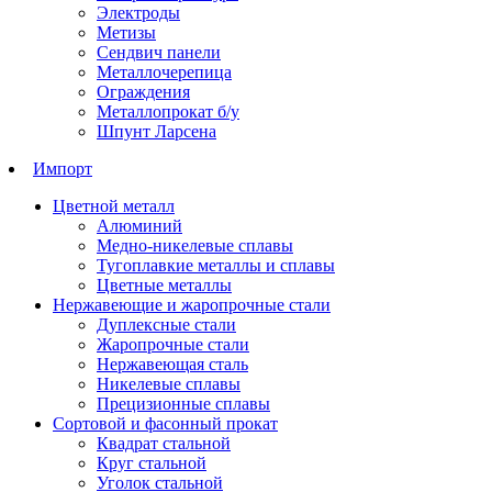
Электроды
Метизы
Сендвич панели
Металлочерепица
Ограждения
Металлопрокат б/у
Шпунт Ларсена
Импорт
Цветной металл
Алюминий
Медно-никелевые сплавы
Тугоплавкие металлы и сплавы
Цветные металлы
Нержавеющие и жаропрочные стали
Дуплексные стали
Жаропрочные стали
Нержавеющая сталь
Никелевые сплавы
Прецизионные сплавы
Сортовой и фасонный прокат
Квадрат стальной
Круг стальной
Уголок стальной