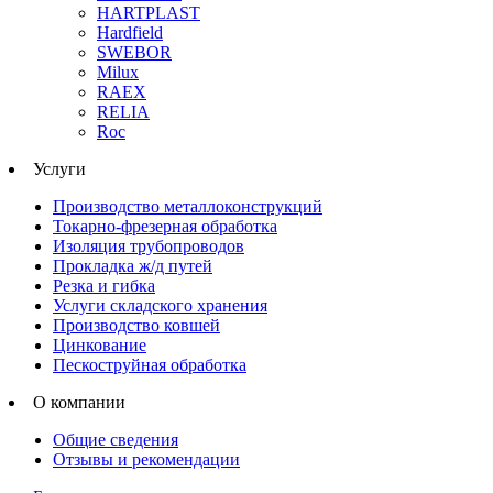
HARTPLAST
Hardfield
SWEBOR
Milux
RAEX
RELIA
Roc
Услуги
Производство металлоконструкций
Токарно-фрезерная обработка
Изоляция трубопроводов
Прокладка ж/д путей
Резка и гибка
Услуги складского хранения
Производство ковшей
Цинкование
Пескоструйная обработка
О компании
Общие сведения
Отзывы и рекомендации