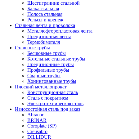
Шестигранник стальной
Балка стальная
Полоса стальная
Рельсы и крепеж
Стальная лента и проволока
Металлофторопластовая лента
Прецизионная лента
Термобиметалл
Стальные трубы
Бесшовные трубы
Котельные стальные трубы
Прецизионные трубы
Профильные трубы
Сварные трубы
Хонингованные трубы
Плоский металлопрокат
Конструкционная сталь
Сталь с покрытием
Электротехническая сталь
Износостойкая сталь под заказ
Abracor
BRINAR
Coroplate (SP)
Creusabro
DILLIDUR