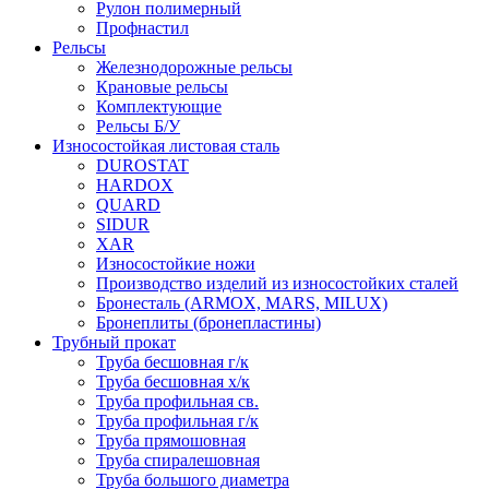
Рулон полимерный
Профнастил
Рельсы
Железнодорожные рельсы
Крановые рельсы
Комплектующие
Рельсы Б/У
Износостойкая листовая сталь
DUROSTAT
HARDOX
QUARD
SIDUR
XAR
Износостойкие ножи
Производство изделий из износостойких сталей
Бронесталь (ARMOX, MARS, MILUX)
Бронеплиты (бронепластины)
Трубный прокат
Труба бесшовная г/к
Труба бесшовная х/к
Труба профильная св.
Труба профильная г/к
Труба прямошовная
Труба спиралешовная
Труба большого диаметра