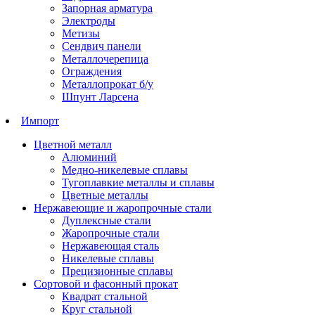
Запорная арматура
Электроды
Метизы
Сендвич панели
Металлочерепица
Ограждения
Металлопрокат б/у
Шпунт Ларсена
Импорт
Цветной металл
Алюминий
Медно-никелевые сплавы
Тугоплавкие металлы и сплавы
Цветные металлы
Нержавеющие и жаропрочные стали
Дуплексные стали
Жаропрочные стали
Нержавеющая сталь
Никелевые сплавы
Прецизионные сплавы
Сортовой и фасонный прокат
Квадрат стальной
Круг стальной