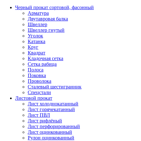
Черный прокат сортовой, фасонный
Арматура
Двутавровая балка
Швеллер
Швеллер гнутый
Уголок
Катанка
Круг
Квадрат
Кладочная сетка
Сетка рабица
Полоса
Поковка
Проволока
Сталевый шестигранник
Спецстали
Листовой прокат
Лист холоднокатанный
Лист горячекатанный
Лист ПВЛ
Лист рифлёный
Лист перфорированный
Лист оцинкованный
Рулон оцинкованный