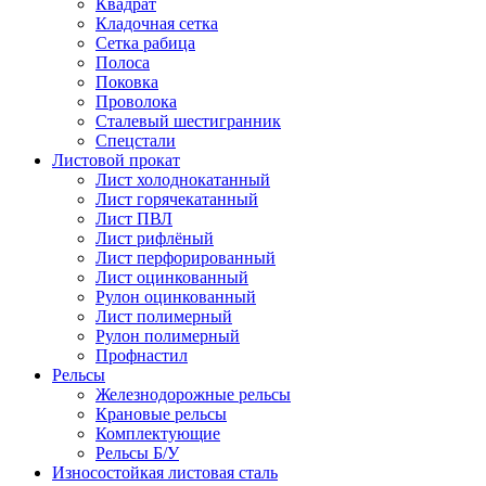
Квадрат
Кладочная сетка
Сетка рабица
Полоса
Поковка
Проволока
Сталевый шестигранник
Спецстали
Листовой прокат
Лист холоднокатанный
Лист горячекатанный
Лист ПВЛ
Лист рифлёный
Лист перфорированный
Лист оцинкованный
Рулон оцинкованный
Лист полимерный
Рулон полимерный
Профнастил
Рельсы
Железнодорожные рельсы
Крановые рельсы
Комплектующие
Рельсы Б/У
Износостойкая листовая сталь