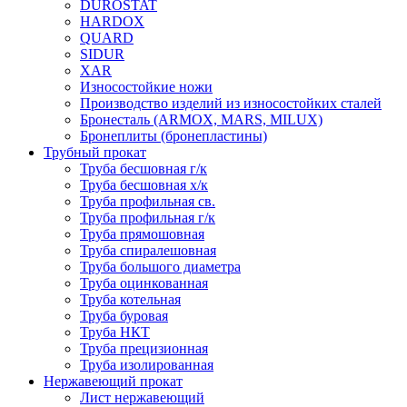
DUROSTAT
HARDOX
QUARD
SIDUR
XAR
Износостойкие ножи
Производство изделий из износостойких сталей
Бронесталь (ARMOX, MARS, MILUX)
Бронеплиты (бронепластины)
Трубный прокат
Труба бесшовная г/к
Труба бесшовная х/к
Труба профильная св.
Труба профильная г/к
Труба прямошовная
Труба спиралешовная
Труба большого диаметра
Труба оцинкованная
Труба котельная
Труба буровая
Труба НКТ
Труба прецизионная
Труба изолированная
Нержавеющий прокат
Лист нержавеющий