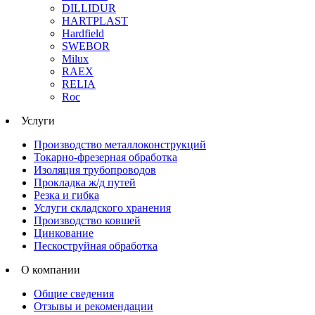
DILLIDUR
HARTPLAST
Hardfield
SWEBOR
Milux
RAEX
RELIA
Roc
Услуги
Производство металлоконструкций
Токарно-фрезерная обработка
Изоляция трубопроводов
Прокладка ж/д путей
Резка и гибка
Услуги складского хранения
Производство ковшей
Цинкование
Пескоструйная обработка
О компании
Общие сведения
Отзывы и рекомендации