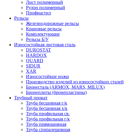
Лист полимерный
Рулон полимерный
Профнастил
Рельсы
Железнодорожные рельсы
Крановые рельсы
Комплектующие
Рельсы Б/У
Износостойкая листовая сталь
DUROSTAT
HARDOX
QUARD
SIDUR
XAR
Износостойкие ножи
Производство изделий из износостойких сталей
Бронесталь (ARMOX, MARS, MILUX)
Бронеплиты (бронепластины)
Трубный прокат
Труба бесшовная г/к
Труба бесшовная х/к
Труба профильная св.
Труба профильная г/к
Труба прямошовная
Труба спиралешовная