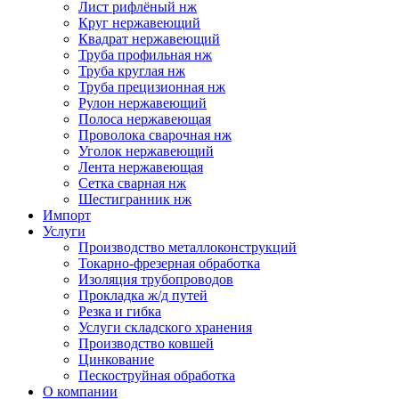
Лист рифлёный нж
Круг нержавеющий
Квадрат нержавеющий
Труба профильная нж
Труба круглая нж
Труба прецизионная нж
Рулон нержавеющий
Полоса нержавеющая
Проволока сварочная нж
Уголок нержавеющий
Лента нержавеющая
Сетка сварная нж
Шестигранник нж
Импорт
Услуги
Производство металлоконструкций
Токарно-фрезерная обработка
Изоляция трубопроводов
Прокладка ж/д путей
Резка и гибка
Услуги складского хранения
Производство ковшей
Цинкование
Пескоструйная обработка
О компании