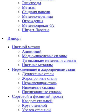
Электроды
Метизы
Сендвич панели
Металлочерепица
Ограждения
Металлопрокат б/у
Шпунт Ларсена
Импорт
Цветной металл
Алюминий
Медно-никелевые сплавы
Тугоплавкие металлы и сплавы
Цветные металлы
Нержавеющие и жаропрочные стали
Дуплексные стали
Жаропрочные стали
Нержавеющая сталь
Никелевые сплавы
Прецизионные сплавы
Сортовой и фасонный прокат
Квадрат стальной
Круг стальной
Уголок стальной