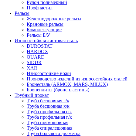
Рулон полимерный
Профнастил
Рельсы
Железнодорожные рельсы
Крановые рельсы
Комплектующие
Рельсы Б/У
Износостойкая листовая сталь
DUROSTAT
HARDOX
QUARD
SIDUR
XAR
Износостойкие ножи
Производство изделий из износостойких сталей
Бронесталь (ARMOX, MARS, MILUX)
Бронеплиты (бронепластины)
Трубный прокат
Труба бесшовная г/к
Труба бесшовная х/к
Труба профильная св.
Труба профильная г/к
Труба прямошовная
Труба спиралешовная
Труба большого диаметра