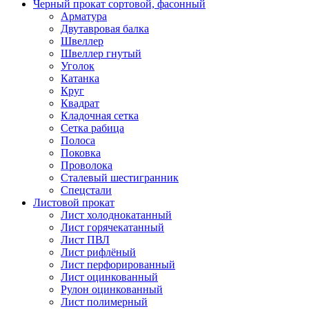
Черный прокат сортовой, фасонный
Арматура
Двутавровая балка
Швеллер
Швеллер гнутый
Уголок
Катанка
Круг
Квадрат
Кладочная сетка
Сетка рабица
Полоса
Поковка
Проволока
Сталевый шестигранник
Спецстали
Листовой прокат
Лист холоднокатанный
Лист горячекатанный
Лист ПВЛ
Лист рифлёный
Лист перфорированный
Лист оцинкованный
Рулон оцинкованный
Лист полимерный