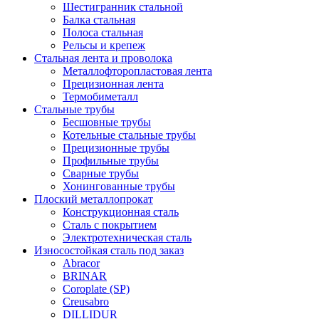
Шестигранник стальной
Балка стальная
Полоса стальная
Рельсы и крепеж
Стальная лента и проволока
Металлофторопластовая лента
Прецизионная лента
Термобиметалл
Стальные трубы
Бесшовные трубы
Котельные стальные трубы
Прецизионные трубы
Профильные трубы
Сварные трубы
Хонингованные трубы
Плоский металлопрокат
Конструкционная сталь
Сталь с покрытием
Электротехническая сталь
Износостойкая сталь под заказ
Abracor
BRINAR
Coroplate (SP)
Creusabro
DILLIDUR