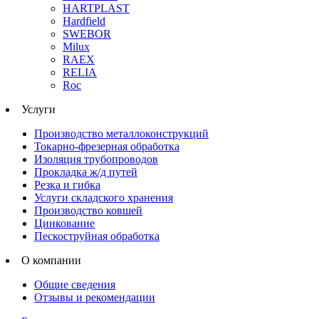
HARTPLAST
Hardfield
SWEBOR
Milux
RAEX
RELIA
Roc
Услуги
Производство металлоконструкций
Токарно-фрезерная обработка
Изоляция трубопроводов
Прокладка ж/д путей
Резка и гибка
Услуги складского хранения
Производство ковшей
Цинкование
Пескоструйная обработка
О компании
Общие сведения
Отзывы и рекомендации