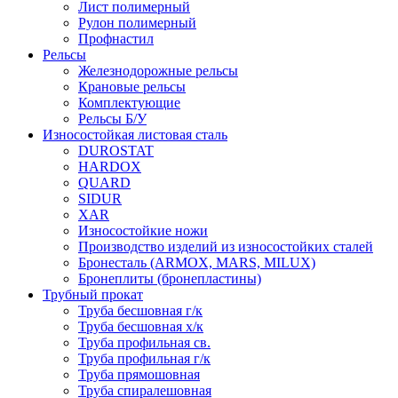
Лист полимерный
Рулон полимерный
Профнастил
Рельсы
Железнодорожные рельсы
Крановые рельсы
Комплектующие
Рельсы Б/У
Износостойкая листовая сталь
DUROSTAT
HARDOX
QUARD
SIDUR
XAR
Износостойкие ножи
Производство изделий из износостойких сталей
Бронесталь (ARMOX, MARS, MILUX)
Бронеплиты (бронепластины)
Трубный прокат
Труба бесшовная г/к
Труба бесшовная х/к
Труба профильная св.
Труба профильная г/к
Труба прямошовная
Труба спиралешовная