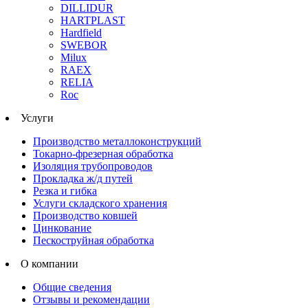
DILLIDUR
HARTPLAST
Hardfield
SWEBOR
Milux
RAEX
RELIA
Roc
Услуги
Производство металлоконструкций
Токарно-фрезерная обработка
Изоляция трубопроводов
Прокладка ж/д путей
Резка и гибка
Услуги складского хранения
Производство ковшей
Цинкование
Пескоструйная обработка
О компании
Общие сведения
Отзывы и рекомендации