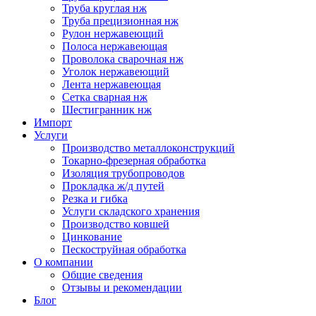
Труба круглая нж
Труба прецизионная нж
Рулон нержавеющий
Полоса нержавеющая
Проволока сварочная нж
Уголок нержавеющий
Лента нержавеющая
Сетка сварная нж
Шестигранник нж
Импорт
Услуги
Производство металлоконструкций
Токарно-фрезерная обработка
Изоляция трубопроводов
Прокладка ж/д путей
Резка и гибка
Услуги складского хранения
Производство ковшей
Цинкование
Пескоструйная обработка
О компании
Общие сведения
Отзывы и рекомендации
Блог