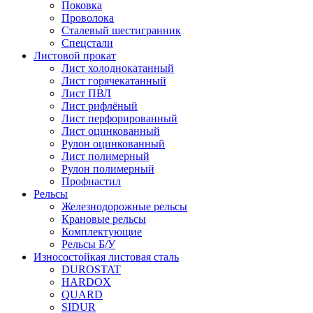
Поковка
Проволока
Сталевый шестигранник
Спецстали
Листовой прокат
Лист холоднокатанный
Лист горячекатанный
Лист ПВЛ
Лист рифлёный
Лист перфорированный
Лист оцинкованный
Рулон оцинкованный
Лист полимерный
Рулон полимерный
Профнастил
Рельсы
Железнодорожные рельсы
Крановые рельсы
Комплектующие
Рельсы Б/У
Износостойкая листовая сталь
DUROSTAT
HARDOX
QUARD
SIDUR