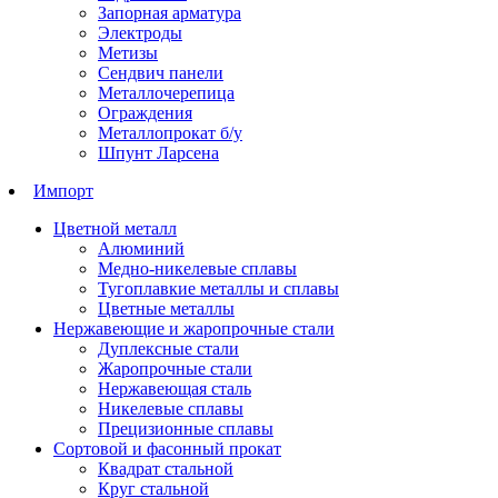
Запорная арматура
Электроды
Метизы
Сендвич панели
Металлочерепица
Ограждения
Металлопрокат б/у
Шпунт Ларсена
Импорт
Цветной металл
Алюминий
Медно-никелевые сплавы
Тугоплавкие металлы и сплавы
Цветные металлы
Нержавеющие и жаропрочные стали
Дуплексные стали
Жаропрочные стали
Нержавеющая сталь
Никелевые сплавы
Прецизионные сплавы
Сортовой и фасонный прокат
Квадрат стальной
Круг стальной