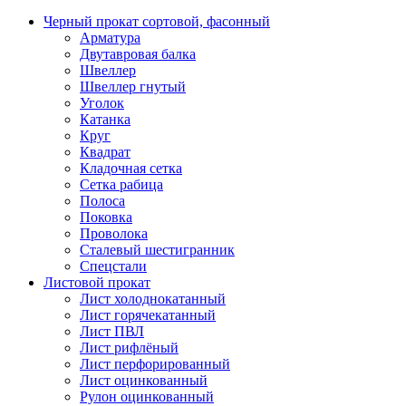
Черный прокат сортовой, фасонный
Арматура
Двутавровая балка
Швеллер
Швеллер гнутый
Уголок
Катанка
Круг
Квадрат
Кладочная сетка
Сетка рабица
Полоса
Поковка
Проволока
Сталевый шестигранник
Спецстали
Листовой прокат
Лист холоднокатанный
Лист горячекатанный
Лист ПВЛ
Лист рифлёный
Лист перфорированный
Лист оцинкованный
Рулон оцинкованный