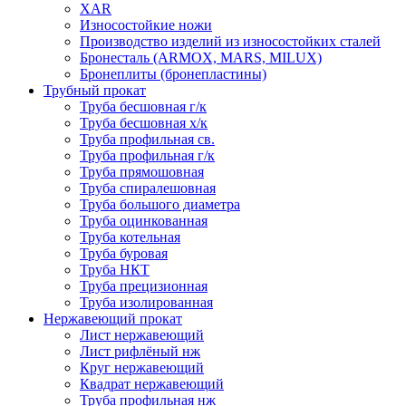
XAR
Износостойкие ножи
Производство изделий из износостойких сталей
Бронесталь (ARMOX, MARS, MILUX)
Бронеплиты (бронепластины)
Трубный прокат
Труба бесшовная г/к
Труба бесшовная х/к
Труба профильная св.
Труба профильная г/к
Труба прямошовная
Труба спиралешовная
Труба большого диаметра
Труба оцинкованная
Труба котельная
Труба буровая
Труба НКТ
Труба прецизионная
Труба изолированная
Нержавеющий прокат
Лист нержавеющий
Лист рифлёный нж
Круг нержавеющий
Квадрат нержавеющий
Труба профильная нж