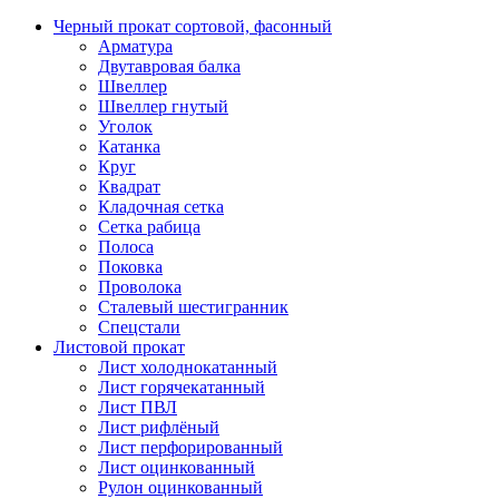
Черный прокат сортовой, фасонный
Арматура
Двутавровая балка
Швеллер
Швеллер гнутый
Уголок
Катанка
Круг
Квадрат
Кладочная сетка
Сетка рабица
Полоса
Поковка
Проволока
Сталевый шестигранник
Спецстали
Листовой прокат
Лист холоднокатанный
Лист горячекатанный
Лист ПВЛ
Лист рифлёный
Лист перфорированный
Лист оцинкованный
Рулон оцинкованный