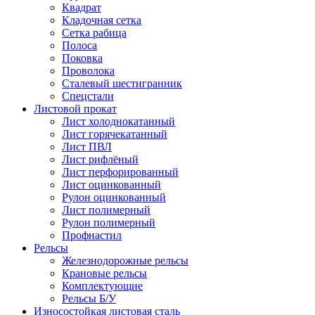
Квадрат
Кладочная сетка
Сетка рабица
Полоса
Поковка
Проволока
Сталевый шестигранник
Спецстали
Листовой прокат
Лист холоднокатанный
Лист горячекатанный
Лист ПВЛ
Лист рифлёный
Лист перфорированный
Лист оцинкованный
Рулон оцинкованный
Лист полимерный
Рулон полимерный
Профнастил
Рельсы
Железнодорожные рельсы
Крановые рельсы
Комплектующие
Рельсы Б/У
Износостойкая листовая сталь