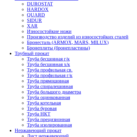
DUROSTAT
HARDOX
QUARD
SIDUR
XAR
Износостойкие ножи
Производство изделий из износостойких сталей
Бронесталь (ARMOX, MARS, MILUX)
Бронеплиты (бронепластины)
Трубный прокат
Труба бесшовная г/к
Труба бесшовная х/к
Труба профильная св.
Труба профильная г/к
Труба прямошовная
Труба спиралешовная
Труба большого диаметра
Труба оцинкованная
Труба котельная
Труба буровая
Труба НКТ
Труба прецизионная
Труба изолированная
Нержавеющий прокат
Лист нержавеющий