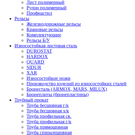
Лист полимерный
Рулон полимерный
Профнастил
Рельсы
Железнодорожные рельсы
Крановые рельсы
Комплектующие
Рельсы Б/У
Износостойкая листовая сталь
DUROSTAT
HARDOX
QUARD
SIDUR
XAR
Износостойкие ножи
Производство изделий из износостойких сталей
Бронесталь (ARMOX, MARS, MILUX)
Бронеплиты (бронепластины)
Трубный прокат
Труба бесшовная г/к
Труба бесшовная х/к
Труба профильная св.
Труба профильная г/к
Труба прямошовная
Труба спиралешовная