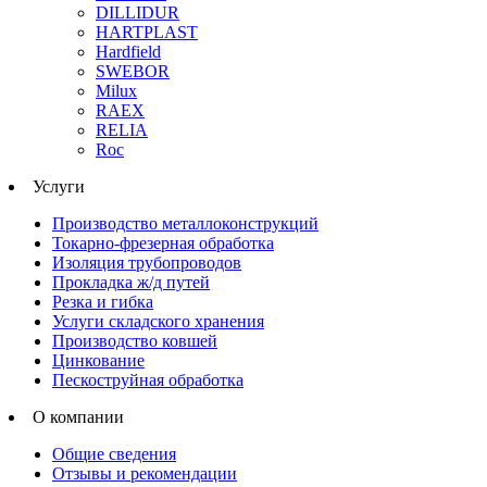
DILLIDUR
HARTPLAST
Hardfield
SWEBOR
Milux
RAEX
RELIA
Roc
Услуги
Производство металлоконструкций
Токарно-фрезерная обработка
Изоляция трубопроводов
Прокладка ж/д путей
Резка и гибка
Услуги складского хранения
Производство ковшей
Цинкование
Пескоструйная обработка
О компании
Общие сведения
Отзывы и рекомендации