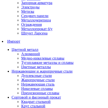
Запорная арматура
Электроды
Метизы
Сендвич панели
Металлочерепица
Ограждения
Металлопрокат б/у
Шпунт Ларсена
Импорт
Цветной металл
Алюминий
Медно-никелевые сплавы
Тугоплавкие металлы и сплавы
Цветные металлы
Нержавеющие и жаропрочные стали
Дуплексные стали
Жаропрочные стали
Нержавеющая сталь
Никелевые сплавы
Прецизионные сплавы
Сортовой и фасонный прокат
Квадрат стальной
Круг стальной