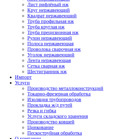
Лист рифлёный нж
Круг нержавеющий
Квадрат нержавеющий
Труба профильная нж
Труба круглая нж
Труба прецизионная нж
Рулон нержавеющий
Полоса нержавеющая
Проволока сварочная нж
Уголок нержавеющий
Лента нержавеющая
Сетка сварная нж
Шестигранник нж
Импорт
Услуги
Производство металлоконструкций
Токарно-фрезерная обработка
Изоляция трубопроводов
Прокладка ж/д путей
Резка и гибка
Услуги складского хранения
Производство ковшей
Цинкование
Пескоструйная обработка
О компании