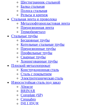
Шестигранник стальной
Балка стальная
Полоса стальная
Рельсы и крепеж
Стальная лента и проволока
Металлофторопластовая лента
Прецизионная лента
Термобиметалл
Стальные трубы
Бесшовные трубы
Котельные стальные трубы
Прецизионные трубы
Профильные трубы
Сварные трубы
Хонингованные трубы
Плоский металлопрокат
Конструкционная сталь
Сталь с покрытием
Электротехническая сталь
Износостойкая сталь под заказ
Abracor
BRINAR
Coroplate (SP)
Creusabro
DILLIDUR