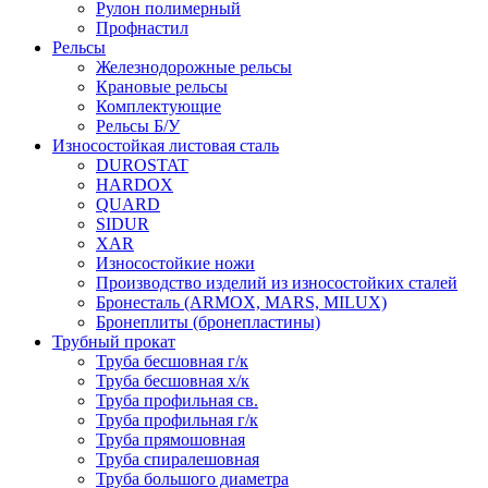
Рулон полимерный
Профнастил
Рельсы
Железнодорожные рельсы
Крановые рельсы
Комплектующие
Рельсы Б/У
Износостойкая листовая сталь
DUROSTAT
HARDOX
QUARD
SIDUR
XAR
Износостойкие ножи
Производство изделий из износостойких сталей
Бронесталь (ARMOX, MARS, MILUX)
Бронеплиты (бронепластины)
Трубный прокат
Труба бесшовная г/к
Труба бесшовная х/к
Труба профильная св.
Труба профильная г/к
Труба прямошовная
Труба спиралешовная
Труба большого диаметра