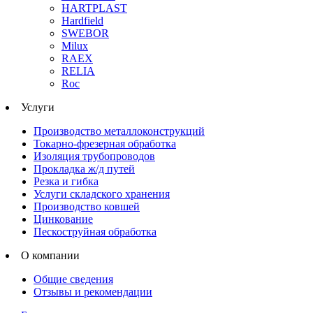
HARTPLAST
Hardfield
SWEBOR
Milux
RAEX
RELIA
Roc
Услуги
Производство металлоконструкций
Токарно-фрезерная обработка
Изоляция трубопроводов
Прокладка ж/д путей
Резка и гибка
Услуги складского хранения
Производство ковшей
Цинкование
Пескоструйная обработка
О компании
Общие сведения
Отзывы и рекомендации