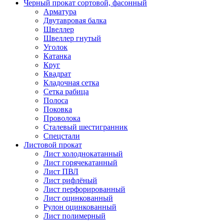
Черный прокат сортовой, фасонный
Арматура
Двутавровая балка
Швеллер
Швеллер гнутый
Уголок
Катанка
Круг
Квадрат
Кладочная сетка
Сетка рабица
Полоса
Поковка
Проволока
Сталевый шестигранник
Спецстали
Листовой прокат
Лист холоднокатанный
Лист горячекатанный
Лист ПВЛ
Лист рифлёный
Лист перфорированный
Лист оцинкованный
Рулон оцинкованный
Лист полимерный