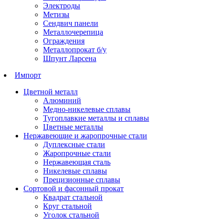
Электроды
Метизы
Сендвич панели
Металлочерепица
Ограждения
Металлопрокат б/у
Шпунт Ларсена
Импорт
Цветной металл
Алюминий
Медно-никелевые сплавы
Тугоплавкие металлы и сплавы
Цветные металлы
Нержавеющие и жаропрочные стали
Дуплексные стали
Жаропрочные стали
Нержавеющая сталь
Никелевые сплавы
Прецизионные сплавы
Сортовой и фасонный прокат
Квадрат стальной
Круг стальной
Уголок стальной