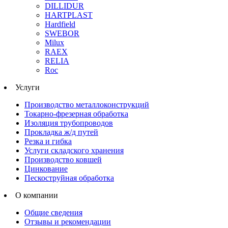
DILLIDUR
HARTPLAST
Hardfield
SWEBOR
Milux
RAEX
RELIA
Roc
Услуги
Производство металлоконструкций
Токарно-фрезерная обработка
Изоляция трубопроводов
Прокладка ж/д путей
Резка и гибка
Услуги складского хранения
Производство ковшей
Цинкование
Пескоструйная обработка
О компании
Общие сведения
Отзывы и рекомендации