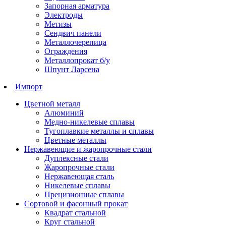
Запорная арматура
Электроды
Метизы
Сендвич панели
Металлочерепица
Ограждения
Металлопрокат б/у
Шпунт Ларсена
Импорт
Цветной металл
Алюминий
Медно-никелевые сплавы
Тугоплавкие металлы и сплавы
Цветные металлы
Нержавеющие и жаропрочные стали
Дуплексные стали
Жаропрочные стали
Нержавеющая сталь
Никелевые сплавы
Прецизионные сплавы
Сортовой и фасонный прокат
Квадрат стальной
Круг стальной