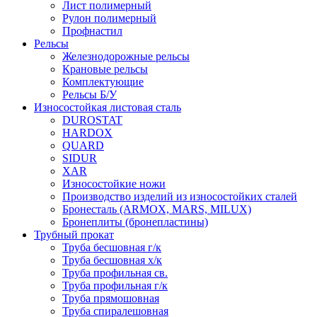
Лист полимерный
Рулон полимерный
Профнастил
Рельсы
Железнодорожные рельсы
Крановые рельсы
Комплектующие
Рельсы Б/У
Износостойкая листовая сталь
DUROSTAT
HARDOX
QUARD
SIDUR
XAR
Износостойкие ножи
Производство изделий из износостойких сталей
Бронесталь (ARMOX, MARS, MILUX)
Бронеплиты (бронепластины)
Трубный прокат
Труба бесшовная г/к
Труба бесшовная х/к
Труба профильная св.
Труба профильная г/к
Труба прямошовная
Труба спиралешовная