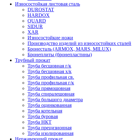
Износостойкая листовая сталь
DUROSTAT
HARDOX
QUARD
SIDUR
XAR
Износостойкие ножи
Производство изделий из износостойких сталей
Бронесталь (ARMOX, MARS, MILUX)
Бронеплиты (бронепластины)
Трубный прокат
Труба бесшовная г/к
Труба бесшовная х/к
Труба профильная св.
Труба профильная г/к
Труба прямошовная
Труба спиралешовная
Труба большого диаметра
Труба оцинкованная
Труба котельная
Труба буровая
Труба НКТ
Труба прецизионная
Труба изолированная
Нержавеющий прокат