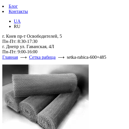
Блог
Контакты
UA
RU
г. Киев пр-т Освободителей, 5
Пн-Пт: 8:30-17:30
г. Днепр ул. Гаванская, 4Л
Пн-Пт: 9:00-16:00
Главная
⟶
Сетка рабица
⟶ setka-rabica-600×485