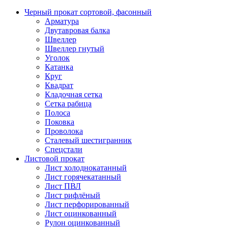
Черный прокат сортовой, фасонный
Арматура
Двутавровая балка
Швеллер
Швеллер гнутый
Уголок
Катанка
Круг
Квадрат
Кладочная сетка
Сетка рабица
Полоса
Поковка
Проволока
Сталевый шестигранник
Спецстали
Листовой прокат
Лист холоднокатанный
Лист горячекатанный
Лист ПВЛ
Лист рифлёный
Лист перфорированный
Лист оцинкованный
Рулон оцинкованный