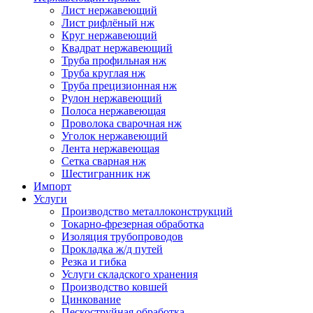
Лист нержавеющий
Лист рифлёный нж
Круг нержавеющий
Квадрат нержавеющий
Труба профильная нж
Труба круглая нж
Труба прецизионная нж
Рулон нержавеющий
Полоса нержавеющая
Проволока сварочная нж
Уголок нержавеющий
Лента нержавеющая
Сетка сварная нж
Шестигранник нж
Импорт
Услуги
Производство металлоконструкций
Токарно-фрезерная обработка
Изоляция трубопроводов
Прокладка ж/д путей
Резка и гибка
Услуги складского хранения
Производство ковшей
Цинкование
Пескоструйная обработка