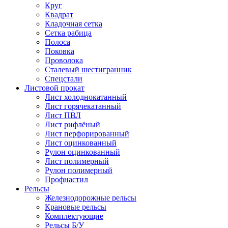
Круг
Квадрат
Кладочная сетка
Сетка рабица
Полоса
Поковка
Проволока
Сталевый шестигранник
Спецстали
Листовой прокат
Лист холоднокатанный
Лист горячекатанный
Лист ПВЛ
Лист рифлёный
Лист перфорированный
Лист оцинкованный
Рулон оцинкованный
Лист полимерный
Рулон полимерный
Профнастил
Рельсы
Железнодорожные рельсы
Крановые рельсы
Комплектующие
Рельсы Б/У