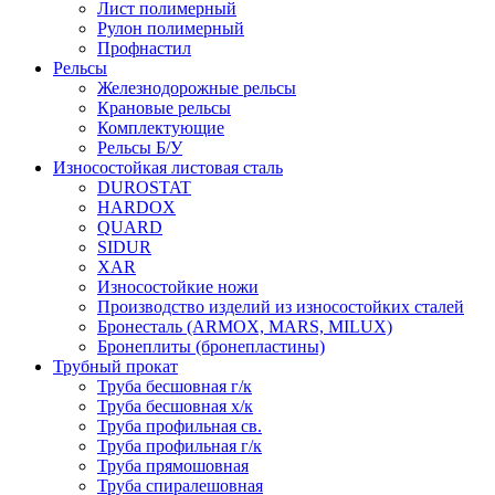
Лист полимерный
Рулон полимерный
Профнастил
Рельсы
Железнодорожные рельсы
Крановые рельсы
Комплектующие
Рельсы Б/У
Износостойкая листовая сталь
DUROSTAT
HARDOX
QUARD
SIDUR
XAR
Износостойкие ножи
Производство изделий из износостойких сталей
Бронесталь (ARMOX, MARS, MILUX)
Бронеплиты (бронепластины)
Трубный прокат
Труба бесшовная г/к
Труба бесшовная х/к
Труба профильная св.
Труба профильная г/к
Труба прямошовная
Труба спиралешовная