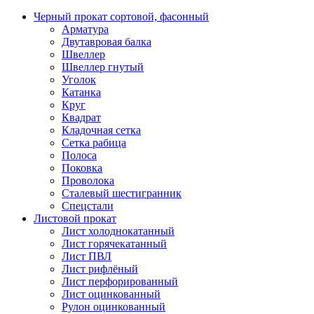
Черный прокат сортовой, фасонный
Арматура
Двутавровая балка
Швеллер
Швеллер гнутый
Уголок
Катанка
Круг
Квадрат
Кладочная сетка
Сетка рабица
Полоса
Поковка
Проволока
Сталевый шестигранник
Спецстали
Листовой прокат
Лист холоднокатанный
Лист горячекатанный
Лист ПВЛ
Лист рифлёный
Лист перфорированный
Лист оцинкованный
Рулон оцинкованный