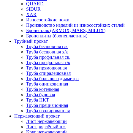
QUARD
SIDUR
XAR
Износостойкие ножи
Производство изделий из износостойких сталей
Бронесталь (ARMOX, MARS, MILUX)
Бронеплиты (бронепластины)
Трубный прокат
Труба бесшовная г/к
Труба бесшовная х/к
Труба профильная св.
Труба профильная г/к
Труба прямошовная
Труба спиралешовная
Труба большого диаметра
Труба оцинкованная
Труба котельная
Труба буровая
Труба НКТ
Труба прецизионная
Труба изолированная
Нержавеющий прокат
Лист нержавеющий
Лист рифлёный нж
Круг нержавеющий