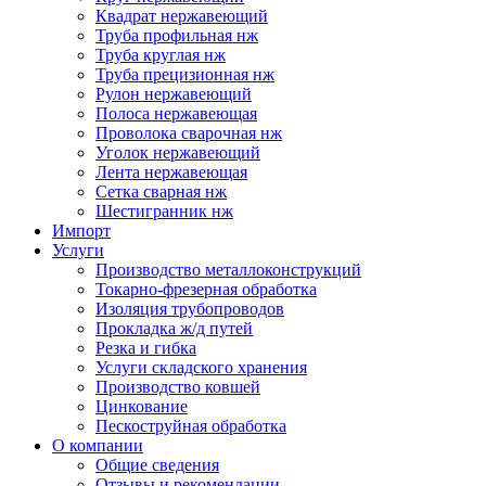
Квадрат нержавеющий
Труба профильная нж
Труба круглая нж
Труба прецизионная нж
Рулон нержавеющий
Полоса нержавеющая
Проволока сварочная нж
Уголок нержавеющий
Лента нержавеющая
Сетка сварная нж
Шестигранник нж
Импорт
Услуги
Производство металлоконструкций
Токарно-фрезерная обработка
Изоляция трубопроводов
Прокладка ж/д путей
Резка и гибка
Услуги складского хранения
Производство ковшей
Цинкование
Пескоструйная обработка
О компании
Общие сведения
Отзывы и рекомендации