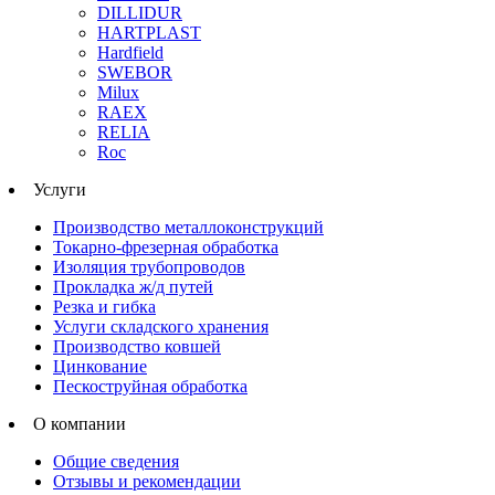
DILLIDUR
HARTPLAST
Hardfield
SWEBOR
Milux
RAEX
RELIA
Roc
Услуги
Производство металлоконструкций
Токарно-фрезерная обработка
Изоляция трубопроводов
Прокладка ж/д путей
Резка и гибка
Услуги складского хранения
Производство ковшей
Цинкование
Пескоструйная обработка
О компании
Общие сведения
Отзывы и рекомендации