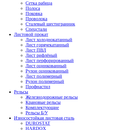
Сетка рабица
Полоса
Поковка
Проволока
Сталевый шестигранник
Спецстали
Листовой прокат
Лист холоднокатанный
Лист горячекатанный
Лист ПВЛ
Лист рифлёный
Лист перфорированный
Лист оцинкованный
Рулон оцинкованный
Лист полимерный
Рулон полимерный
Профнастил
Рельсы
Железнодорожные рельсы
Крановые рельсы
Комплектующие
Рельсы Б/У
Износостойкая листовая сталь
DUROSTAT
HARDOX