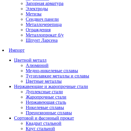
Запорная арматура
Электроды
Метизы
Сендвич панели
Металлочерепица
Ограждения
Металлопрокат б/у
Шпунт Ларсена
Импорт
Цветной металл
Алюминий
Медно-никелевые сплавы
Тугоплавкие металлы и сплавы
Цветные металлы
Нержавеющие и жаропрочные стали
Дуплексные стали
Жаропрочные стали
Нержавеющая сталь
Никелевые сплавы
Прецизионные сплавы
Сортовой и фасонный прокат
Квадрат стальной
Круг стальной