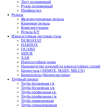
Лист полимерный
Рулон полимерный
Профнастил
Рельсы
Железнодорожные рельсы
Крановые рельсы
Комплектующие
Рельсы Б/У
Износостойкая листовая сталь
DUROSTAT
HARDOX
QUARD
SIDUR
XAR
Износостойкие ножи
Производство изделий из износостойких сталей
Бронесталь (ARMOX, MARS, MILUX)
Бронеплиты (бронепластины)
Трубный прокат
Труба бесшовная г/к
Труба бесшовная х/к
Труба профильная св.
Труба профильная г/к
Труба прямошовная
Труба спиралешовная