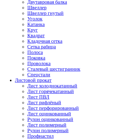
Двутавровая балка
Швеллер
Швеллер гнутый
Уголок
Катанка
Круг
Квадрат
Кладочная сетка
Сетка рабица
Полоса
Поковка
Проволока
Сталевый шестигранник
Спецстали
Листовой прокат
Лист холоднокатанный
Лист горячекатанный
Лист ПВЛ
Лист рифлёный
Лист перфорированный
Лист оцинкованный
Рулон оцинкованный
Лист полимерный
Рулон полимерный
Профнастил