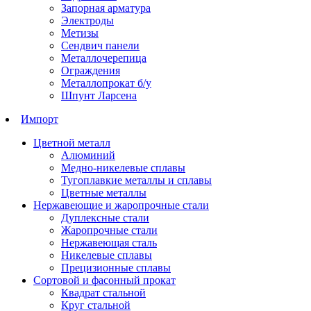
Запорная арматура
Электроды
Метизы
Сендвич панели
Металлочерепица
Ограждения
Металлопрокат б/у
Шпунт Ларсена
Импорт
Цветной металл
Алюминий
Медно-никелевые сплавы
Тугоплавкие металлы и сплавы
Цветные металлы
Нержавеющие и жаропрочные стали
Дуплексные стали
Жаропрочные стали
Нержавеющая сталь
Никелевые сплавы
Прецизионные сплавы
Сортовой и фасонный прокат
Квадрат стальной
Круг стальной