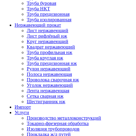
Труба буровая
Труба НКТ
Труба прецизионная
Труба изолированная
Нержавеющий прокат
Лист нержавеющий
Лист рифлёный нж
Круг нержавеющий
Квадрат нержавеющий
Труба профильная нж
Труба круглая нж
Труба прецизионная нж
Рулон нержавеющий
Полоса нержавеющая
Проволока сварочная нж
Уголок нержавеющий
Лента нержавеющая
Сетка сварная нж
Шестигранник нж
Импорт
Услуги
Производство металлоконструкций
Токарно-фрезерная обработка
Изоляция трубопроводов
Прокладка ж/д путей