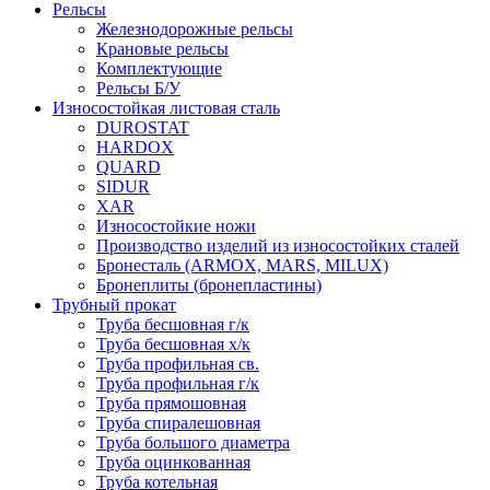
Рельсы
Железнодорожные рельсы
Крановые рельсы
Комплектующие
Рельсы Б/У
Износостойкая листовая сталь
DUROSTAT
HARDOX
QUARD
SIDUR
XAR
Износостойкие ножи
Производство изделий из износостойких сталей
Бронесталь (ARMOX, MARS, MILUX)
Бронеплиты (бронепластины)
Трубный прокат
Труба бесшовная г/к
Труба бесшовная х/к
Труба профильная св.
Труба профильная г/к
Труба прямошовная
Труба спиралешовная
Труба большого диаметра
Труба оцинкованная
Труба котельная