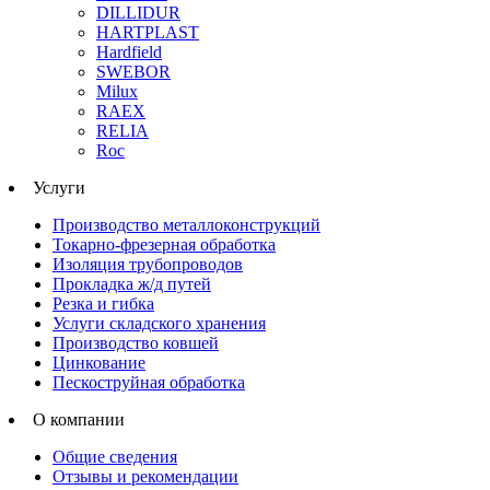
DILLIDUR
HARTPLAST
Hardfield
SWEBOR
Milux
RAEX
RELIA
Roc
Услуги
Производство металлоконструкций
Токарно-фрезерная обработка
Изоляция трубопроводов
Прокладка ж/д путей
Резка и гибка
Услуги складского хранения
Производство ковшей
Цинкование
Пескоструйная обработка
О компании
Общие сведения
Отзывы и рекомендации