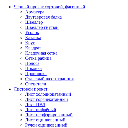
Черный прокат сортовой, фасонный
Арматура
Двутавровая балка
Швеллер
Швеллер гнутый
Уголок
Катанка
Круг
Квадрат
Кладочная сетка
Сетка рабица
Полоса
Поковка
Проволока
Сталевый шестигранник
Спецстали
Листовой прокат
Лист холоднокатанный
Лист горячекатанный
Лист ПВЛ
Лист рифлёный
Лист перфорированный
Лист оцинкованный
Рулон оцинкованный