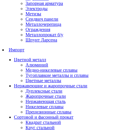
Запорная арматура
Электроды
Метизы
Сендвич панели
Металлочерепица
Ограждения
Металлопрокат б/у
Шпунт Ларсена
Импорт
Цветной металл
Алюминий
Медно-никелевые сплавы
Тугоплавкие металлы и сплавы
Цветные металлы
Нержавеющие и жаропрочные стали
Дуплексные стали
Жаропрочные стали
Нержавеющая сталь
Никелевые сплавы
Прецизионные сплавы
Сортовой и фасонный прокат
Квадрат стальной
Круг стальной