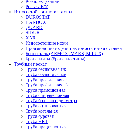
Комплектующие
Рельсы Б/У
Износостойкая листовая сталь
DUROSTAT
HARDOX
QUARD
SIDUR
XAR
Износостойкие ножи
Производство изделий из износостойких сталей
Бронесталь (ARMOX, MARS, MILUX)
Бронеплиты (бронепластины)
Трубный прокат
Труба бесшовная г/к
Труба бесшовная х/к
Труба профильная св.
Труба профильная г/к
Труба прямошовная
Труба спиралешовная
Труба большого диаметра
Труба оцинкованная
Труба котельная
Труба буровая
Труба НКТ
Труба прецизионная