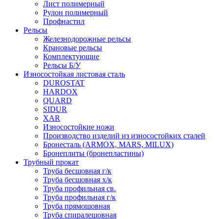
Лист полимерный
Рулон полимерный
Профнастил
Рельсы
Железнодорожные рельсы
Крановые рельсы
Комплектующие
Рельсы Б/У
Износостойкая листовая сталь
DUROSTAT
HARDOX
QUARD
SIDUR
XAR
Износостойкие ножи
Производство изделий из износостойких сталей
Бронесталь (ARMOX, MARS, MILUX)
Бронеплиты (бронепластины)
Трубный прокат
Труба бесшовная г/к
Труба бесшовная х/к
Труба профильная св.
Труба профильная г/к
Труба прямошовная
Труба спиралешовная