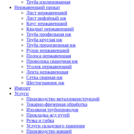
Труба изолированная
Нержавеющий прокат
Лист нержавеющий
Лист рифлёный нж
Круг нержавеющий
Квадрат нержавеющий
Труба профильная нж
Труба круглая нж
Труба прецизионная нж
Рулон нержавеющий
Полоса нержавеющая
Проволока сварочная нж
Уголок нержавеющий
Лента нержавеющая
Сетка сварная нж
Шестигранник нж
Импорт
Услуги
Производство металлоконструкций
Токарно-фрезерная обработка
Изоляция трубопроводов
Прокладка ж/д путей
Резка и гибка
Услуги складского хранения
Производство ковшей