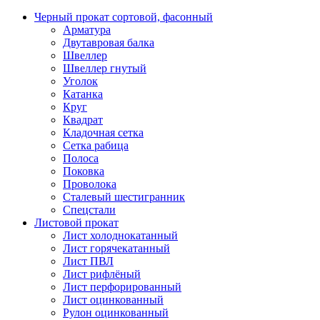
Черный прокат сортовой, фасонный
Арматура
Двутавровая балка
Швеллер
Швеллер гнутый
Уголок
Катанка
Круг
Квадрат
Кладочная сетка
Сетка рабица
Полоса
Поковка
Проволока
Сталевый шестигранник
Спецстали
Листовой прокат
Лист холоднокатанный
Лист горячекатанный
Лист ПВЛ
Лист рифлёный
Лист перфорированный
Лист оцинкованный
Рулон оцинкованный