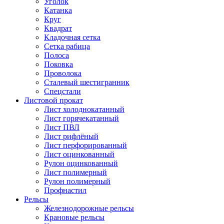
Уголок
Катанка
Круг
Квадрат
Кладочная сетка
Сетка рабица
Полоса
Поковка
Проволока
Сталевый шестигранник
Спецстали
Листовой прокат
Лист холоднокатанный
Лист горячекатанный
Лист ПВЛ
Лист рифлёный
Лист перфорированный
Лист оцинкованный
Рулон оцинкованный
Лист полимерный
Рулон полимерный
Профнастил
Рельсы
Железнодорожные рельсы
Крановые рельсы