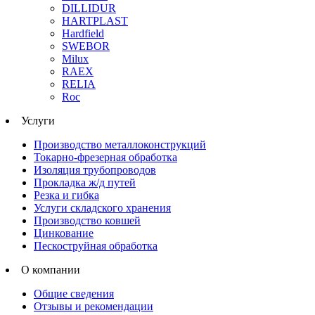
DILLIDUR
HARTPLAST
Hardfield
SWEBOR
Milux
RAEX
RELIA
Roc
Услуги
Производство металлоконструкций
Токарно-фрезерная обработка
Изоляция трубопроводов
Прокладка ж/д путей
Резка и гибка
Услуги складского хранения
Производство ковшей
Цинкование
Пескоструйная обработка
О компании
Общие сведения
Отзывы и рекомендации