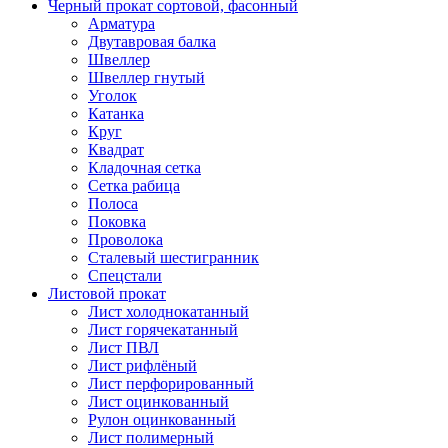
Черный прокат сортовой, фасонный
Арматура
Двутавровая балка
Швеллер
Швеллер гнутый
Уголок
Катанка
Круг
Квадрат
Кладочная сетка
Сетка рабица
Полоса
Поковка
Проволока
Сталевый шестигранник
Спецстали
Листовой прокат
Лист холоднокатанный
Лист горячекатанный
Лист ПВЛ
Лист рифлёный
Лист перфорированный
Лист оцинкованный
Рулон оцинкованный
Лист полимерный