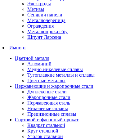
Электроды
Метизы
Сендвич панели
Металлочерепица
Ограждения
Металлопрокат б/у
Шпунт Ларсена
Импорт
Цветной металл
Алюминий
Медно-никелевые сплавы
Тугоплавкие металлы и сплавы
Цветные металлы
Нержавеющие и жаропрочные стали
Дуплексные стали
Жаропрочные стали
Нержавеющая сталь
Никелевые сплавы
Прецизионные сплавы
Сортовой и фасонный прокат
Квадрат стальной
Круг стальной
Уголок стальной