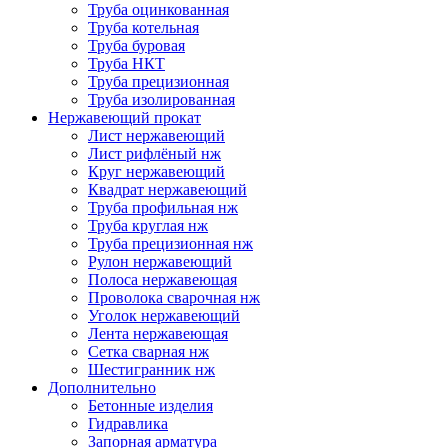
Труба оцинкованная
Труба котельная
Труба буровая
Труба НКТ
Труба прецизионная
Труба изолированная
Нержавеющий прокат
Лист нержавеющий
Лист рифлёный нж
Круг нержавеющий
Квадрат нержавеющий
Труба профильная нж
Труба круглая нж
Труба прецизионная нж
Рулон нержавеющий
Полоса нержавеющая
Проволока сварочная нж
Уголок нержавеющий
Лента нержавеющая
Сетка сварная нж
Шестигранник нж
Дополнительно
Бетонные изделия
Гидравлика
Запорная арматура