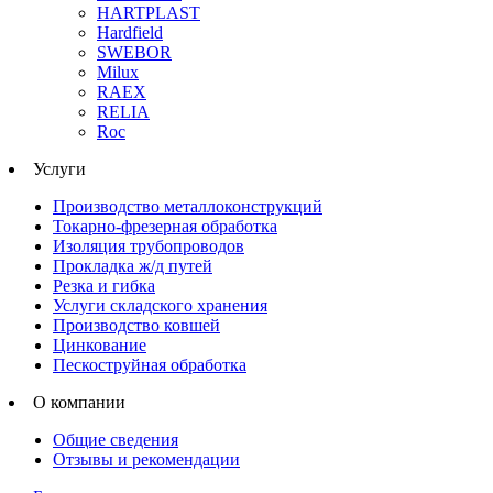
HARTPLAST
Hardfield
SWEBOR
Milux
RAEX
RELIA
Roc
Услуги
Производство металлоконструкций
Токарно-фрезерная обработка
Изоляция трубопроводов
Прокладка ж/д путей
Резка и гибка
Услуги складского хранения
Производство ковшей
Цинкование
Пескоструйная обработка
О компании
Общие сведения
Отзывы и рекомендации