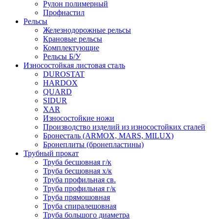
Рулон полимерный
Профнастил
Рельсы
Железнодорожные рельсы
Крановые рельсы
Комплектующие
Рельсы Б/У
Износостойкая листовая сталь
DUROSTAT
HARDOX
QUARD
SIDUR
XAR
Износостойкие ножи
Производство изделий из износостойких сталей
Бронесталь (ARMOX, MARS, MILUX)
Бронеплиты (бронепластины)
Трубный прокат
Труба бесшовная г/к
Труба бесшовная х/к
Труба профильная св.
Труба профильная г/к
Труба прямошовная
Труба спиралешовная
Труба большого диаметра