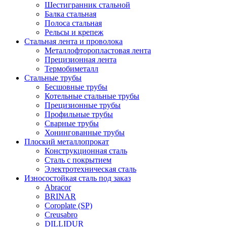
Шестигранник стальной
Балка стальная
Полоса стальная
Рельсы и крепеж
Стальная лента и проволока
Металлофторопластовая лента
Прецизионная лента
Термобиметалл
Стальные трубы
Бесшовные трубы
Котельные стальные трубы
Прецизионные трубы
Профильные трубы
Сварные трубы
Хонингованные трубы
Плоский металлопрокат
Конструкционная сталь
Сталь с покрытием
Электротехническая сталь
Износостойкая сталь под заказ
Abracor
BRINAR
Coroplate (SP)
Creusabro
DILLIDUR