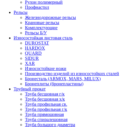
Рулон полимерный
Профнастил
Рельсы
Железнодорожные рельсы
Крановые рельсы
Комплектующие
Рельсы Б/У
Износостойкая листовая сталь
DUROSTAT
HARDOX
QUARD
SIDUR
XAR
Износостойкие ножи
Производство изделий из износостойких сталей
Бронесталь (ARMOX, MARS, MILUX)
Бронеплиты (бронепластины)
Трубный прокат
Труба бесшовная г/к
Труба бесшовная х/к
Труба профильная св.
Труба профильная г/к
Труба прямошовная
Труба спиралешовная
Труба большого диаметра