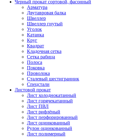
Черный прокат сортовой, фасонный
Арматура
Двутавровая балка
Швеллер
Швеллер гнутый
Уголок
Катанка
Круг
Квадрат
Кладочная сетка
Сетка рабица
Полоса
Поковка
Проволока
Сталевый шестигранник
Спецстали
Листовой прокат
Лист холоднокатанный
Лист горячекатанный
Лист ПВЛ
Лист рифлёный
Лист перфорированный
Лист оцинкованный
Рулон оцинкованный
Лист полимерный