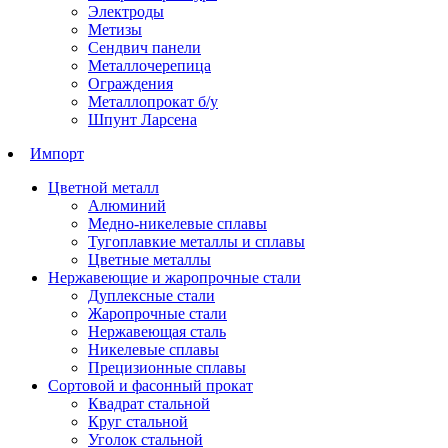
Электроды
Метизы
Сендвич панели
Металлочерепица
Ограждения
Металлопрокат б/у
Шпунт Ларсена
Импорт
Цветной металл
Алюминий
Медно-никелевые сплавы
Тугоплавкие металлы и сплавы
Цветные металлы
Нержавеющие и жаропрочные стали
Дуплексные стали
Жаропрочные стали
Нержавеющая сталь
Никелевые сплавы
Прецизионные сплавы
Сортовой и фасонный прокат
Квадрат стальной
Круг стальной
Уголок стальной