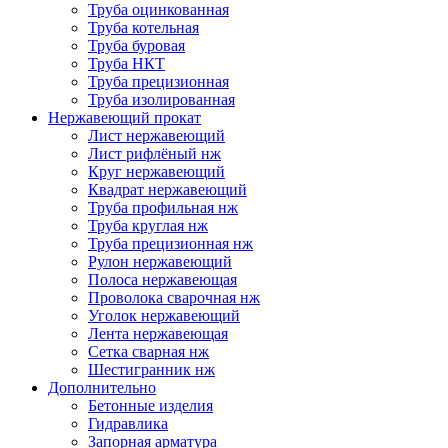
Труба оцинкованная
Труба котельная
Труба буровая
Труба НКТ
Труба прецизионная
Труба изолированная
Нержавеющий прокат
Лист нержавеющий
Лист рифлёный нж
Круг нержавеющий
Квадрат нержавеющий
Труба профильная нж
Труба круглая нж
Труба прецизионная нж
Рулон нержавеющий
Полоса нержавеющая
Проволока сварочная нж
Уголок нержавеющий
Лента нержавеющая
Сетка сварная нж
Шестигранник нж
Дополнительно
Бетонные изделия
Гидравлика
Запорная арматура