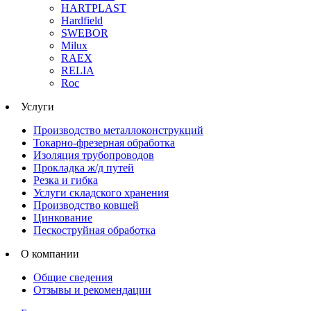
HARTPLAST
Hardfield
SWEBOR
Milux
RAEX
RELIA
Roc
Услуги
Производство металлоконструкций
Токарно-фрезерная обработка
Изоляция трубопроводов
Прокладка ж/д путей
Резка и гибка
Услуги складского хранения
Производство ковшей
Цинкование
Пескоструйная обработка
О компании
Общие сведения
Отзывы и рекомендации