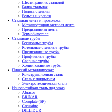
Шестигранник стальной
Балка стальная
Полоса стальная
Рельсы и крепеж
Стальная лента и проволока
Металлофторопластовая лента
Прецизионная лента
Термобиметалл
Стальные трубы
Бесшовные трубы
Котельные стальные трубы
Прецизионные трубы
Профильные трубы
Сварные трубы
Хонингованные трубы
Плоский металлопрокат
Конструкционная сталь
Сталь с покрытием
Электротехническая сталь
Износостойкая сталь под заказ
Abracor
BRINAR
Coroplate (SP)
Creusabro
DILLIDUR