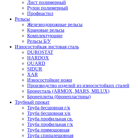
Лист полимерный
Рулон полимерный
Профнастил
Рельсы
Железнодорожные рельсы
Крановые рельсы
Комплектующие
Рельсы Б/У
Износостойкая листовая сталь
DUROSTAT
HARDOX
QUARD
SIDUR
XAR
Износостойкие ножи
Производство изделий из износостойких сталей
Бронесталь (ARMOX, MARS, MILUX)
Бронеплиты (бронепластины)
Трубный прокат
Труба бесшовная г/к
Труба бесшовная х/к
Труба профильная св.
Труба профильная г/к
Труба прямошовная
Труба спиралешовная