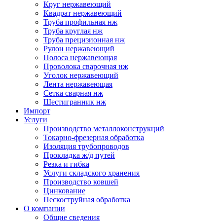
Круг нержавеющий
Квадрат нержавеющий
Труба профильная нж
Труба круглая нж
Труба прецизионная нж
Рулон нержавеющий
Полоса нержавеющая
Проволока сварочная нж
Уголок нержавеющий
Лента нержавеющая
Сетка сварная нж
Шестигранник нж
Импорт
Услуги
Производство металлоконструкций
Токарно-фрезерная обработка
Изоляция трубопроводов
Прокладка ж/д путей
Резка и гибка
Услуги складского хранения
Производство ковшей
Цинкование
Пескоструйная обработка
О компании
Общие сведения