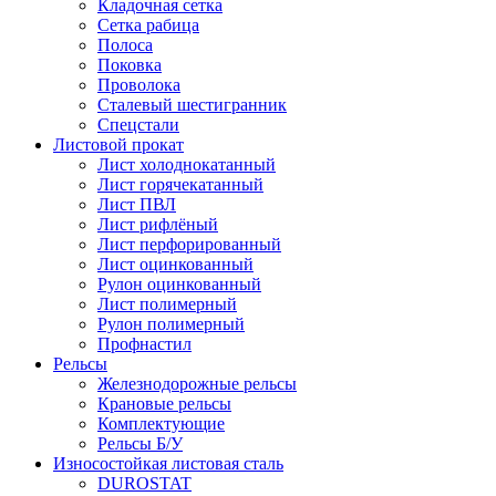
Кладочная сетка
Сетка рабица
Полоса
Поковка
Проволока
Сталевый шестигранник
Спецстали
Листовой прокат
Лист холоднокатанный
Лист горячекатанный
Лист ПВЛ
Лист рифлёный
Лист перфорированный
Лист оцинкованный
Рулон оцинкованный
Лист полимерный
Рулон полимерный
Профнастил
Рельсы
Железнодорожные рельсы
Крановые рельсы
Комплектующие
Рельсы Б/У
Износостойкая листовая сталь
DUROSTAT