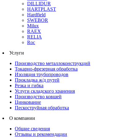
DILLIDUR
HARTPLAST
Hardfield
SWEBOR
Milux
RAEX
RELIA
Roc
Услуги
Производство металлоконструкций
Токарно-фрезерная обработка
Изоляция трубопроводов
Прокладка ж/д путей
Резка и гибка
Услуги складского хранения
Производство ковшей
Цинкование
Пескоструйная обработка
О компании
Общие сведения
Отзывы и рекомендации