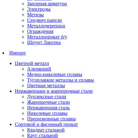
Запорная арматура
Электроды
Метизы
Сендвич панели
Металлочерепица
Ограждения
Металлопрокат б/у
Шпунт Ларсена
Импорт
Цветной металл
Алюминий
Медно-никелевые сплавы
Тугоплавкие металлы и сплавы
Цветные металлы
Нержавеющие и жаропрочные стали
Дуплексные стали
Жаропрочные стали
Нержавеющая сталь
Никелевые сплавы
Прецизионные сплавы
Сортовой и фасонный прокат
Квадрат стальной
Круг стальной