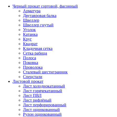
Черный прокат сортовой, фасонный
Арматура
Двутавровая балка
Швеллер
Швеллер гнутый
Уголок
Катанка
Круг
Квадрат
Кладочная сетка
Сетка рабица
Полоса
Поковка
Проволока
Сталевый шестигранник
Спецстали
Листовой прокат
Лист холоднокатанный
Лист горячекатанный
Лист ПВЛ
Лист рифлёный
Лист перфорированный
Лист оцинкованный
Рулон оцинкованный