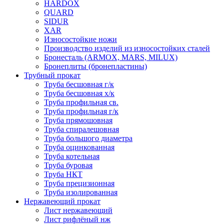
HARDOX
QUARD
SIDUR
XAR
Износостойкие ножи
Производство изделий из износостойких сталей
Бронесталь (ARMOX, MARS, MILUX)
Бронеплиты (бронепластины)
Трубный прокат
Труба бесшовная г/к
Труба бесшовная х/к
Труба профильная св.
Труба профильная г/к
Труба прямошовная
Труба спиралешовная
Труба большого диаметра
Труба оцинкованная
Труба котельная
Труба буровая
Труба НКТ
Труба прецизионная
Труба изолированная
Нержавеющий прокат
Лист нержавеющий
Лист рифлёный нж