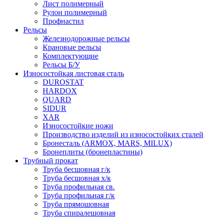
Лист полимерный
Рулон полимерный
Профнастил
Рельсы
Железнодорожные рельсы
Крановые рельсы
Комплектующие
Рельсы Б/У
Износостойкая листовая сталь
DUROSTAT
HARDOX
QUARD
SIDUR
XAR
Износостойкие ножи
Производство изделий из износостойких сталей
Бронесталь (ARMOX, MARS, MILUX)
Бронеплиты (бронепластины)
Трубный прокат
Труба бесшовная г/к
Труба бесшовная х/к
Труба профильная св.
Труба профильная г/к
Труба прямошовная
Труба спиралешовная