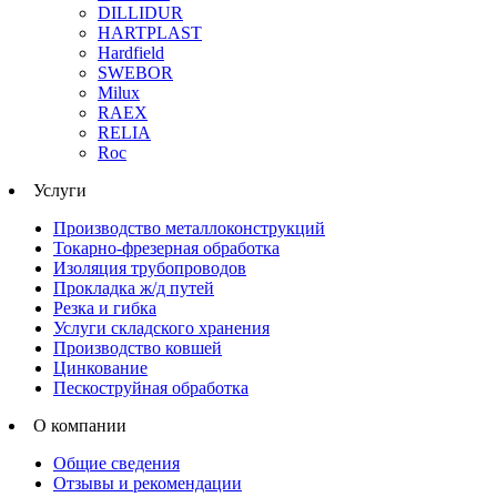
DILLIDUR
HARTPLAST
Hardfield
SWEBOR
Milux
RAEX
RELIA
Roc
Услуги
Производство металлоконструкций
Токарно-фрезерная обработка
Изоляция трубопроводов
Прокладка ж/д путей
Резка и гибка
Услуги складского хранения
Производство ковшей
Цинкование
Пескоструйная обработка
О компании
Общие сведения
Отзывы и рекомендации