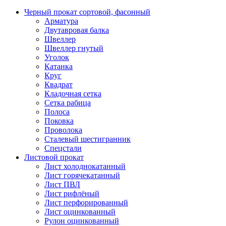
Черный прокат сортовой, фасонный
Арматура
Двутавровая балка
Швеллер
Швеллер гнутый
Уголок
Катанка
Круг
Квадрат
Кладочная сетка
Сетка рабица
Полоса
Поковка
Проволока
Сталевый шестигранник
Спецстали
Листовой прокат
Лист холоднокатанный
Лист горячекатанный
Лист ПВЛ
Лист рифлёный
Лист перфорированный
Лист оцинкованный
Рулон оцинкованный