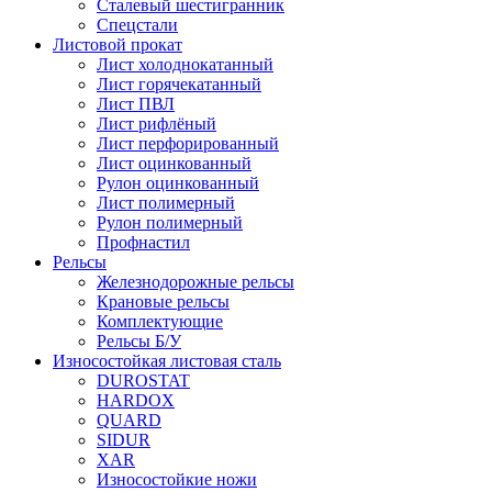
Сталевый шестигранник
Спецстали
Листовой прокат
Лист холоднокатанный
Лист горячекатанный
Лист ПВЛ
Лист рифлёный
Лист перфорированный
Лист оцинкованный
Рулон оцинкованный
Лист полимерный
Рулон полимерный
Профнастил
Рельсы
Железнодорожные рельсы
Крановые рельсы
Комплектующие
Рельсы Б/У
Износостойкая листовая сталь
DUROSTAT
HARDOX
QUARD
SIDUR
XAR
Износостойкие ножи