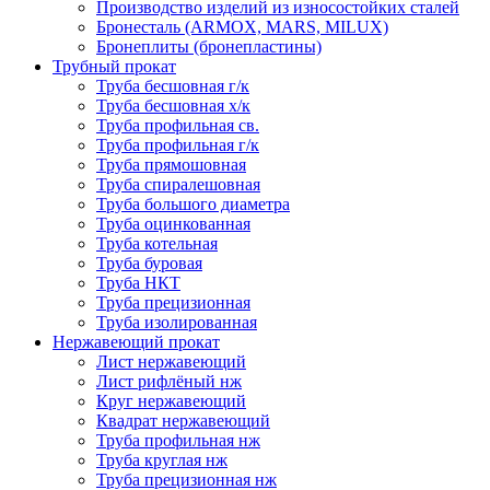
Производство изделий из износостойких сталей
Бронесталь (ARMOX, MARS, MILUX)
Бронеплиты (бронепластины)
Трубный прокат
Труба бесшовная г/к
Труба бесшовная х/к
Труба профильная св.
Труба профильная г/к
Труба прямошовная
Труба спиралешовная
Труба большого диаметра
Труба оцинкованная
Труба котельная
Труба буровая
Труба НКТ
Труба прецизионная
Труба изолированная
Нержавеющий прокат
Лист нержавеющий
Лист рифлёный нж
Круг нержавеющий
Квадрат нержавеющий
Труба профильная нж
Труба круглая нж
Труба прецизионная нж