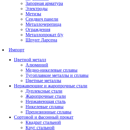
Запорная арматура
Электроды
Метизы
Сендвич панели
Металлочерепица
Ограждения
Металлопрокат б/у
Шпунт Ларсена
Импорт
Цветной металл
Алюминий
Медно-никелевые сплавы
Тугоплавкие металлы и сплавы
Цветные металлы
Нержавеющие и жаропрочные стали
Дуплексные стали
Жаропрочные стали
Нержавеющая сталь
Никелевые сплавы
Прецизионные сплавы
Сортовой и фасонный прокат
Квадрат стальной
Круг стальной