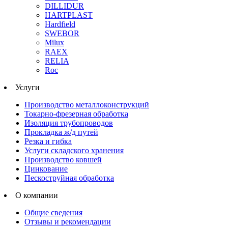
DILLIDUR
HARTPLAST
Hardfield
SWEBOR
Milux
RAEX
RELIA
Roc
Услуги
Производство металлоконструкций
Токарно-фрезерная обработка
Изоляция трубопроводов
Прокладка ж/д путей
Резка и гибка
Услуги складского хранения
Производство ковшей
Цинкование
Пескоструйная обработка
О компании
Общие сведения
Отзывы и рекомендации