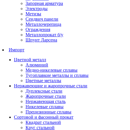
Запорная арматура
Электроды
Метизы
Сендвич панели
Металлочерепица
Ограждения
Металлопрокат б/у
Шпунт Ларсена
Импорт
Цветной металл
Алюминий
Медно-никелевые сплавы
Тугоплавкие металлы и сплавы
Цветные металлы
Нержавеющие и жаропрочные стали
Дуплексные стали
Жаропрочные стали
Нержавеющая сталь
Никелевые сплавы
Прецизионные сплавы
Сортовой и фасонный прокат
Квадрат стальной
Круг стальной