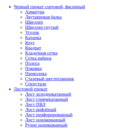
Черный прокат сортовой, фасонный
Арматура
Двутавровая балка
Швеллер
Швеллер гнутый
Уголок
Катанка
Круг
Квадрат
Кладочная сетка
Сетка рабица
Полоса
Поковка
Проволока
Сталевый шестигранник
Спецстали
Листовой прокат
Лист холоднокатанный
Лист горячекатанный
Лист ПВЛ
Лист рифлёный
Лист перфорированный
Лист оцинкованный
Рулон оцинкованный