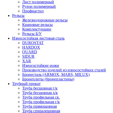
Лист полимерный
Рулон полимерный
Профнастил
Рельсы
Железнодорожные рельсы
Крановые рельсы
Комплектующие
Рельсы Б/У
Износостойкая листовая сталь
DUROSTAT
HARDOX
QUARD
SIDUR
XAR
Износостойкие ножи
Производство изделий из износостойких сталей
Бронесталь (ARMOX, MARS, MILUX)
Бронеплиты (бронепластины)
Трубный прокат
Труба бесшовная г/к
Труба бесшовная х/к
Труба профильная св.
Труба профильная г/к
Труба прямошовная
Труба спиралешовная