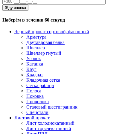
Наберём в течении 60 секунд
Черный прокат сортовой, фасонный
Арматура
Двутавровая балка
Швеллер
Швеллер гнутый
Уголок
Катанка
Круг
Квадрат
Кладочная сетка
Сетка рабица
Полоса
Поковка
Проволока
Сталевый шестигранник
Спецстали
Листовой прокат
Лист холоднокатанный
Лист горячекатанный
Лист ПВЛ