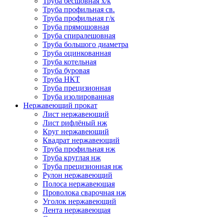
Труба бесшовная х/к
Труба профильная св.
Труба профильная г/к
Труба прямошовная
Труба спиралешовная
Труба большого диаметра
Труба оцинкованная
Труба котельная
Труба буровая
Труба НКТ
Труба прецизионная
Труба изолированная
Нержавеющий прокат
Лист нержавеющий
Лист рифлёный нж
Круг нержавеющий
Квадрат нержавеющий
Труба профильная нж
Труба круглая нж
Труба прецизионная нж
Рулон нержавеющий
Полоса нержавеющая
Проволока сварочная нж
Уголок нержавеющий
Лента нержавеющая