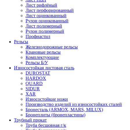
Лист рифлёный
Лист перфорированный
Лист оцинкованный
Рулон оцинкованный
Лист полимерный
Рулон полимерный
Профнастил
Рельсы
Железнодорожные рельсы
Крановые рельсы
Комплектующие
Рельсы Б/У
Износостойкая листовая сталь
DUROSTAT
HARDOX
QUARD
SIDUR
XAR
Износостойкие ножи
Производство изделий из износостойких сталей
Бронесталь (ARMOX, MARS, MILUX)
Бронеплиты (бронепластины)
Трубный прокат
Труба бесшовная г/к