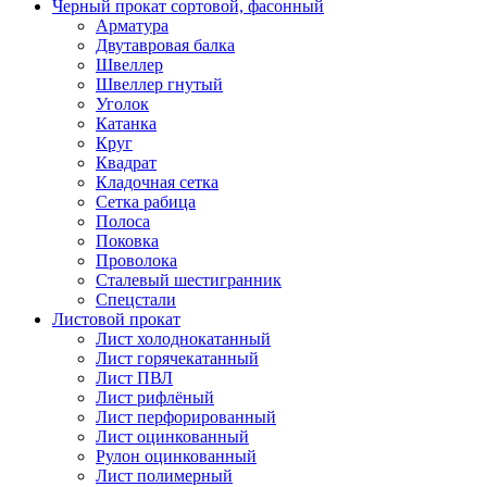
Черный прокат сортовой, фасонный
Арматура
Двутавровая балка
Швеллер
Швеллер гнутый
Уголок
Катанка
Круг
Квадрат
Кладочная сетка
Сетка рабица
Полоса
Поковка
Проволока
Сталевый шестигранник
Спецстали
Листовой прокат
Лист холоднокатанный
Лист горячекатанный
Лист ПВЛ
Лист рифлёный
Лист перфорированный
Лист оцинкованный
Рулон оцинкованный
Лист полимерный