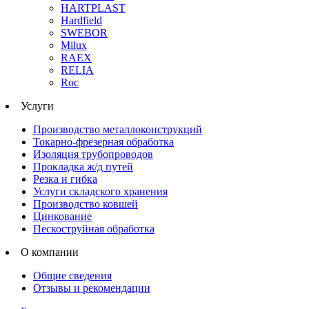
HARTPLAST
Hardfield
SWEBOR
Milux
RAEX
RELIA
Roc
Услуги
Производство металлоконструкций
Токарно-фрезерная обработка
Изоляция трубопроводов
Прокладка ж/д путей
Резка и гибка
Услуги складского хранения
Производство ковшей
Цинкование
Пескоструйная обработка
О компании
Общие сведения
Отзывы и рекомендации