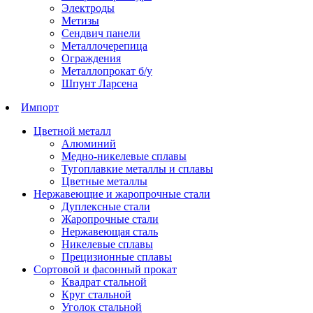
Электроды
Метизы
Сендвич панели
Металлочерепица
Ограждения
Металлопрокат б/у
Шпунт Ларсена
Импорт
Цветной металл
Алюминий
Медно-никелевые сплавы
Тугоплавкие металлы и сплавы
Цветные металлы
Нержавеющие и жаропрочные стали
Дуплексные стали
Жаропрочные стали
Нержавеющая сталь
Никелевые сплавы
Прецизионные сплавы
Сортовой и фасонный прокат
Квадрат стальной
Круг стальной
Уголок стальной