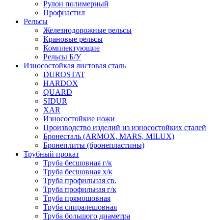
Рулон полимерный
Профнастил
Рельсы
Железнодорожные рельсы
Крановые рельсы
Комплектующие
Рельсы Б/У
Износостойкая листовая сталь
DUROSTAT
HARDOX
QUARD
SIDUR
XAR
Износостойкие ножи
Производство изделий из износостойких сталей
Бронесталь (ARMOX, MARS, MILUX)
Бронеплиты (бронепластины)
Трубный прокат
Труба бесшовная г/к
Труба бесшовная х/к
Труба профильная св.
Труба профильная г/к
Труба прямошовная
Труба спиралешовная
Труба большого диаметра