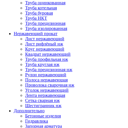
Труба оцинкованная
Труба котельная
Труба буровая
Труба НКТ
Труба прецизионная
Труба изолированная
Нержавеющий прокат
Лист нержавеющий
Лист рифлёный нж
Круг нержавеющий
Квадрат нержавеющий
Труба профильная нж
Труба круглая нж
Труба прецизионная нж
Рулон нержавеющий
Полоса нержавеющая
Проволока сварочная нж
Уголок нержавеющий
Лента нержавеющая
Сетка сварная нж
Шестигранник нж
Дополнительно
Бетонные изделия
Гидравлика
Запорная арматура