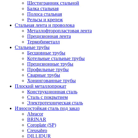
Шестигранник стальной
Балка стальная
Полоса стальная
Рельсы и крепеж
Стальная лента и проволока
Металлофторопластовая лента
Прецизионная лента
Термобиметалл
Стальные трубы
Бесшовные трубы
Котельные стальные трубы
Прецизионные трубы
Профильные трубы
Сварные трубы
Хонингованные трубы
Плоский металлопрокат
Конструкционная сталь
Сталь с покрытием
Электротехническая сталь
Износостойкая сталь под заказ
Abracor
BRINAR
Coroplate (SP)
Creusabro
DILLIDUR