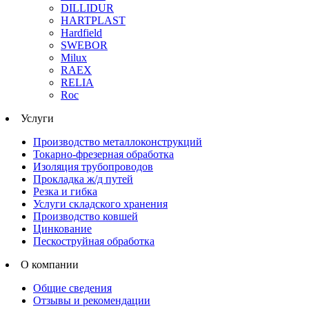
DILLIDUR
HARTPLAST
Hardfield
SWEBOR
Milux
RAEX
RELIA
Roc
Услуги
Производство металлоконструкций
Токарно-фрезерная обработка
Изоляция трубопроводов
Прокладка ж/д путей
Резка и гибка
Услуги складского хранения
Производство ковшей
Цинкование
Пескоструйная обработка
О компании
Общие сведения
Отзывы и рекомендации