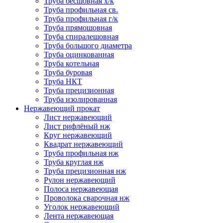
Труба бесшовная х/к
Труба профильная св.
Труба профильная г/к
Труба прямошовная
Труба спиралешовная
Труба большого диаметра
Труба оцинкованная
Труба котельная
Труба буровая
Труба НКТ
Труба прецизионная
Труба изолированная
Нержавеющий прокат
Лист нержавеющий
Лист рифлёный нж
Круг нержавеющий
Квадрат нержавеющий
Труба профильная нж
Труба круглая нж
Труба прецизионная нж
Рулон нержавеющий
Полоса нержавеющая
Проволока сварочная нж
Уголок нержавеющий
Лента нержавеющая