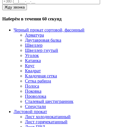
Наберём в течении 60 секунд
Черный прокат сортовой, фасонный
Арматура
Двутавровая балка
Швеллер
Швеллер гнутый
Уголок
Катанка
Круг
Квадрат
Кладочная сетка
Сетка рабица
Полоса
Поковка
Проволока
Сталевый шестигранник
Спецстали
Листовой прокат
Лист холоднокатанный
Лист горячекатанный
Лист ПВЛ