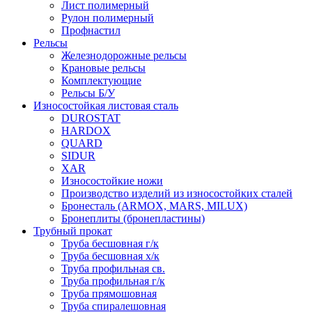
Лист полимерный
Рулон полимерный
Профнастил
Рельсы
Железнодорожные рельсы
Крановые рельсы
Комплектующие
Рельсы Б/У
Износостойкая листовая сталь
DUROSTAT
HARDOX
QUARD
SIDUR
XAR
Износостойкие ножи
Производство изделий из износостойких сталей
Бронесталь (ARMOX, MARS, MILUX)
Бронеплиты (бронепластины)
Трубный прокат
Труба бесшовная г/к
Труба бесшовная х/к
Труба профильная св.
Труба профильная г/к
Труба прямошовная
Труба спиралешовная