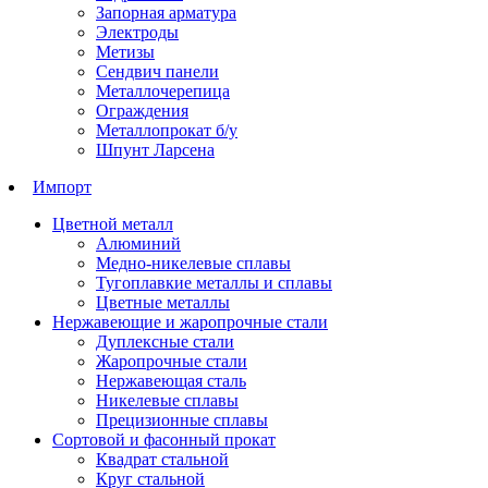
Запорная арматура
Электроды
Метизы
Сендвич панели
Металлочерепица
Ограждения
Металлопрокат б/у
Шпунт Ларсена
Импорт
Цветной металл
Алюминий
Медно-никелевые сплавы
Тугоплавкие металлы и сплавы
Цветные металлы
Нержавеющие и жаропрочные стали
Дуплексные стали
Жаропрочные стали
Нержавеющая сталь
Никелевые сплавы
Прецизионные сплавы
Сортовой и фасонный прокат
Квадрат стальной
Круг стальной