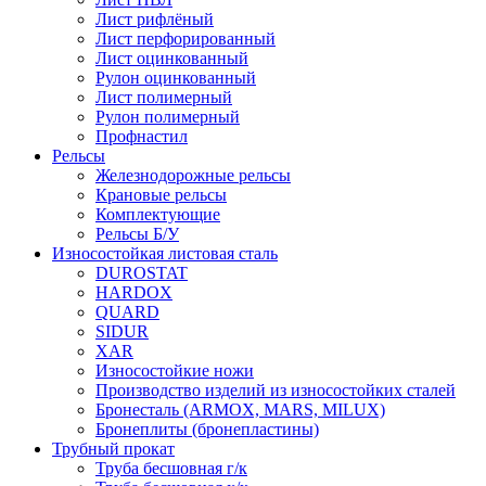
Лист рифлёный
Лист перфорированный
Лист оцинкованный
Рулон оцинкованный
Лист полимерный
Рулон полимерный
Профнастил
Рельсы
Железнодорожные рельсы
Крановые рельсы
Комплектующие
Рельсы Б/У
Износостойкая листовая сталь
DUROSTAT
HARDOX
QUARD
SIDUR
XAR
Износостойкие ножи
Производство изделий из износостойких сталей
Бронесталь (ARMOX, MARS, MILUX)
Бронеплиты (бронепластины)
Трубный прокат
Труба бесшовная г/к