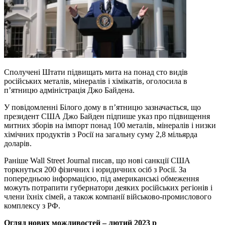
Сполучені Штати підвищать мита на понад сто видів
російських металів, мінералів і хімікатів, оголосила в
п’ятницю адміністрація Джо Байдена.
У повідомленні Білого дому в п’ятницю зазначається, що
президент США Джо Байден підпише указ про підвищення
митних зборів на імпорт понад 100 металів, мінералів і низки
хімічних продуктів з Росії на загальну суму 2,8 мільярда
доларів.
Раніше Wall Street Journal писав, що нові санкції США
торкнуться 200 фізичних і юридичних осіб з Росії. За
попередньою інформацією, під американські обмеження
можуть потрапити губернатори деяких російських регіонів і
члени їхніх сімей, а також компанії військово-промислового
комплексу з РФ.
Огляд нових можливостей – лютий 2023 р