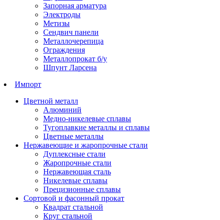
Запорная арматура
Электроды
Метизы
Сендвич панели
Металлочерепица
Ограждения
Металлопрокат б/у
Шпунт Ларсена
Импорт
Цветной металл
Алюминий
Медно-никелевые сплавы
Тугоплавкие металлы и сплавы
Цветные металлы
Нержавеющие и жаропрочные стали
Дуплексные стали
Жаропрочные стали
Нержавеющая сталь
Никелевые сплавы
Прецизионные сплавы
Сортовой и фасонный прокат
Квадрат стальной
Круг стальной