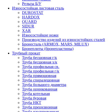
Рельсы Б/У
Износостойкая листовая сталь
DUROSTAT
HARDOX
QUARD
SIDUR
XAR
Износостойкие ножи
Производство изделий из износостойких сталей
Бронесталь (ARMOX, MARS, MILUX)
Бронеплиты (бронепластины)
Трубный прокат
Труба бесшовная г/к
Труба бесшовная х/к
Труба профильная св.
Труба профильная г/к
Труба прямошовная
Труба спиралешовная
Труба большого диаметра
Труба оцинкованная
Труба котельная
Труба буровая
Труба НКТ
Труба прецизионная
Труба изолированная