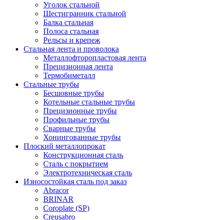
Уголок стальной
Шестигранник стальной
Балка стальная
Полоса стальная
Рельсы и крепеж
Стальная лента и проволока
Металлофторопластовая лента
Прецизионная лента
Термобиметалл
Стальные трубы
Бесшовные трубы
Котельные стальные трубы
Прецизионные трубы
Профильные трубы
Сварные трубы
Хонингованные трубы
Плоский металлопрокат
Конструкционная сталь
Сталь с покрытием
Электротехническая сталь
Износостойкая сталь под заказ
Abracor
BRINAR
Coroplate (SP)
Creusabro