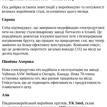
Ось добірка останніх інвестицій у виробництво та потужності
великих виробників сталі, оголошених цього місяця.
Європа
Celsa підтверджує, що завершила модифікацію електродугової
печі на своєму сталеливарному заводі Nervacero в Іспанії. Це
передбачало демонтаж існуючої шахтної печі з безперервним
нагріванням брухту, що працює на природному газі, яку тепер
замінено на більш ефективну конструкцію. Компанія очікує,
що це дозволить скоротити загальні викиди CO2 на місці на
десять відсотків.
Північна Америка
Нова електродугова піч надійшла в експлуатацію на заводі
Valbruna ASW Welland в Онтаріо, Канада. Нова 70-тонна
установка замінила піч, яка раніше працювала на місці.
Очікується, що це підвищить ефективність і продуктивність
плавильного цеху.
Азія
Південнокорейський виробник прутків,
YK Steel,
уклав