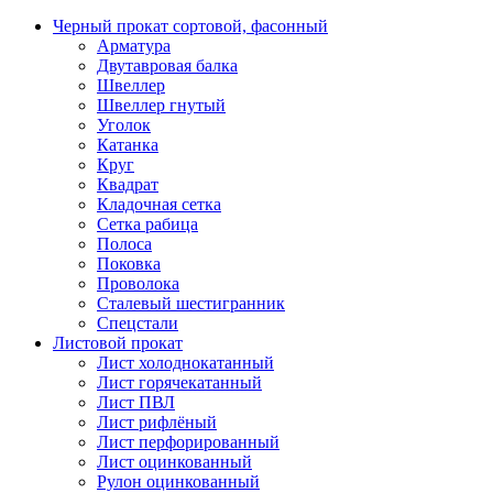
Черный прокат сортовой, фасонный
Арматура
Двутавровая балка
Швеллер
Швеллер гнутый
Уголок
Катанка
Круг
Квадрат
Кладочная сетка
Сетка рабица
Полоса
Поковка
Проволока
Сталевый шестигранник
Спецстали
Листовой прокат
Лист холоднокатанный
Лист горячекатанный
Лист ПВЛ
Лист рифлёный
Лист перфорированный
Лист оцинкованный
Рулон оцинкованный