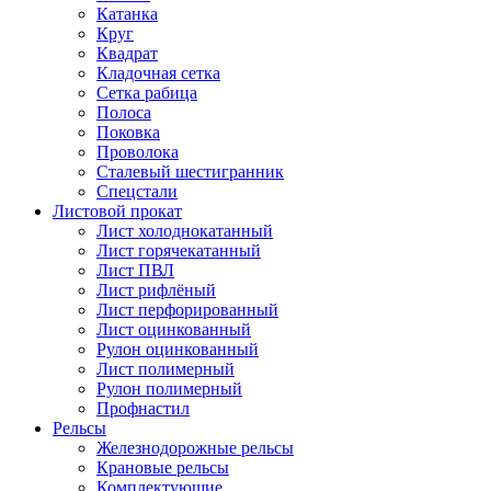
Катанка
Круг
Квадрат
Кладочная сетка
Сетка рабица
Полоса
Поковка
Проволока
Сталевый шестигранник
Спецстали
Листовой прокат
Лист холоднокатанный
Лист горячекатанный
Лист ПВЛ
Лист рифлёный
Лист перфорированный
Лист оцинкованный
Рулон оцинкованный
Лист полимерный
Рулон полимерный
Профнастил
Рельсы
Железнодорожные рельсы
Крановые рельсы
Комплектующие