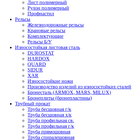
Лист полимерный
Рулон полимерный
Профнастил
Рельсы
Железнодорожные рельсы
Крановые рельсы
Комплектующие
Рельсы Б/У
Износостойкая листовая сталь
DUROSTAT
HARDOX
QUARD
SIDUR
XAR
Износостойкие ножи
Производство изделий из износостойких сталей
Бронесталь (ARMOX, MARS, MILUX)
Бронеплиты (бронепластины)
Трубный прокат
Труба бесшовная г/к
Труба бесшовная х/к
Труба профильная св.
Труба профильная г/к
Труба прямошовная
Труба спиралешовная