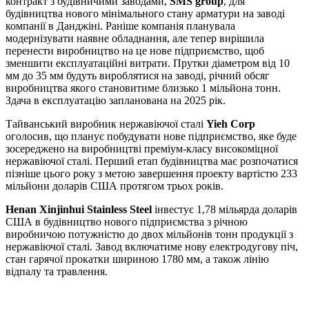
контракт з будівничими заводами,
SMS group
, для
будівництва нового мінімального стану арматури на заводі
компанії в Данджіні. Раніше компанія планувала
модернізувати наявне обладнання, але тепер вирішила
перенести виробництво на це нове підприємство, щоб
зменшити експлуатаційні витрати. Прутки діаметром від 10
мм до 35 мм будуть вироблятися на заводі, річний обсяг
виробництва якого становитиме близько 1 мільйона тонн.
Здача в експлуатацію запланована на 2025 рік.
Тайванський виробник нержавіючої сталі
Yieh Corp
оголосив, що планує побудувати нове підприємство, яке буде
зосереджено на виробництві преміум-класу високоміцної
нержавіючої сталі. Перший етап будівництва має розпочатися
пізніше цього року з метою завершення проекту вартістю 233
мільйони доларів США протягом трьох років.
Henan Xinjinhui Stainless Steel
інвестує 1,78 мільярда доларів
США в будівництво нового підприємства з річною
виробничою потужністю до двох мільйонів тонн продукції з
нержавіючої сталі. Завод включатиме нову електродугову піч,
стан гарячої прокатки шириною 1780 мм, а також лінію
відпалу та травлення.