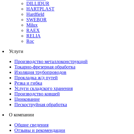
DILLIDUR
HARTPLAST
Hardfield
SWEBOR
Milux
RAEX
RELIA
Roc
Услуги
Производство металлоконструкций
Токарно-фрезерная обработка
Изоляция трубопроводов
Прокладка ж/д путей
Резка и гибка
Услуги складского хранения
Производство ковшей
Цинкование
Пескоструйная обработка
О компании
Общие сведения
Отзывы и рекомендации