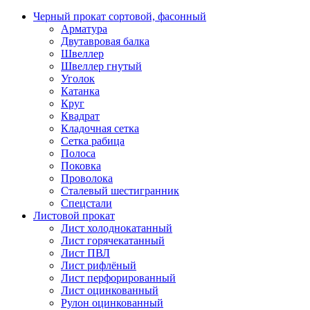
Черный прокат сортовой, фасонный
Арматура
Двутавровая балка
Швеллер
Швеллер гнутый
Уголок
Катанка
Круг
Квадрат
Кладочная сетка
Сетка рабица
Полоса
Поковка
Проволока
Сталевый шестигранник
Спецстали
Листовой прокат
Лист холоднокатанный
Лист горячекатанный
Лист ПВЛ
Лист рифлёный
Лист перфорированный
Лист оцинкованный
Рулон оцинкованный