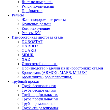
Лист полимерный
Рулон полимерный
Профнастил
Рельсы
Железнодорожные рельсы
Крановые рельсы
Комплектующие
Рельсы Б/У
Износостойкая листовая сталь
DUROSTAT
HARDOX
QUARD
SIDUR
XAR
Износостойкие ножи
Производство изделий из износостойких сталей
Бронесталь (ARMOX, MARS, MILUX)
Бронеплиты (бронепластины)
Трубный прокат
Труба бесшовная г/к
Труба бесшовная х/к
Труба профильная св.
Труба профильная г/к
Труба прямошовная
Труба спиралешовная