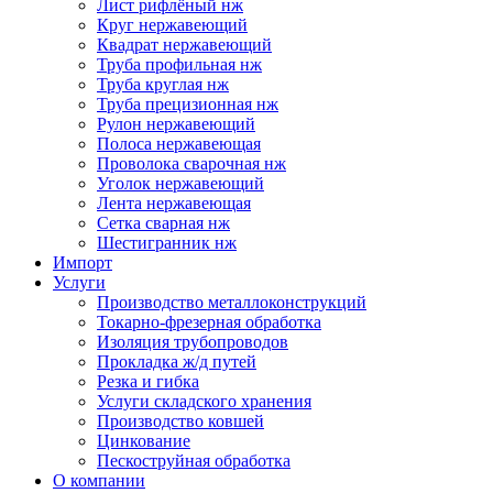
Лист рифлёный нж
Круг нержавеющий
Квадрат нержавеющий
Труба профильная нж
Труба круглая нж
Труба прецизионная нж
Рулон нержавеющий
Полоса нержавеющая
Проволока сварочная нж
Уголок нержавеющий
Лента нержавеющая
Сетка сварная нж
Шестигранник нж
Импорт
Услуги
Производство металлоконструкций
Токарно-фрезерная обработка
Изоляция трубопроводов
Прокладка ж/д путей
Резка и гибка
Услуги складского хранения
Производство ковшей
Цинкование
Пескоструйная обработка
О компании