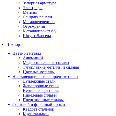
Запорная арматура
Электроды
Метизы
Сендвич панели
Металлочерепица
Ограждения
Металлопрокат б/у
Шпунт Ларсена
Импорт
Цветной металл
Алюминий
Медно-никелевые сплавы
Тугоплавкие металлы и сплавы
Цветные металлы
Нержавеющие и жаропрочные стали
Дуплексные стали
Жаропрочные стали
Нержавеющая сталь
Никелевые сплавы
Прецизионные сплавы
Сортовой и фасонный прокат
Квадрат стальной
Круг стальной