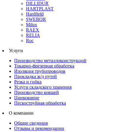
DILLIDUR
HARTPLAST
Hardfield
SWEBOR
Milux
RAEX
RELIA
Roc
Услуги
Производство металлоконструкций
Токарно-фрезерная обработка
Изоляция трубопроводов
Прокладка ж/д путей
Резка и гибка
Услуги складского хранения
Производство ковшей
Цинкование
Пескоструйная обработка
О компании
Общие сведения
Отзывы и рекомендации