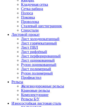
Квадрат
Кладочная сетка
Сетка рабица
Полоса
Поковка
Проволока
Сталевый шестигранник
Спецстали
Листовой прокат
Лист холоднокатанный
Лист горячекатанный
Лист ПВЛ
Лист рифлёный
Лист перфорированный
Лист оцинкованный
Рулон оцинкованный
Лист полимерный
Рулон полимерный
Профнастил
Рельсы
Железнодорожные рельсы
Крановые рельсы
Комплектующие
Рельсы Б/У
Износостойкая листовая сталь