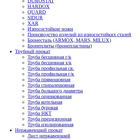
DUROSTAT
HARDOX
QUARD
SIDUR
XAR
Износостойкие ножи
Производство изделий из износостойких сталей
Бронесталь (ARMOX, MARS, MILUX)
Бронеплиты (бронепластины)
Трубный прокат
Труба бесшовная г/к
Труба бесшовная х/к
Труба профильная св.
Труба профильная г/к
Труба прямошовная
Труба спиралешовная
Труба большого диаметра
Труба оцинкованная
Труба котельная
Труба буровая
Труба НКТ
Труба прецизионная
Труба изолированная
Нержавеющий прокат
Лист нержавеющий