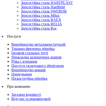
Зносостійка сталь HARTPLAST
Зносостійка сталь Hardfield
Зносостійка сталь SWEBOR
Зносостійка сталь Milux
Зносостійка сталь RAEX
Зносостійка сталь RELIA
Зносостійка сталь Roc
Послуги
Виробництво металоконструкцій
Токарно-фрезерна обробка
Ізоляція стальних труб
Прокладка залізничних шляхів
Різка і згинання
Послуги складського зберігання
Виробництво ковшів
Цинкування
Піскоструйна обробка
Про компанію
Загальні відомості
Відгуки та рекомендації