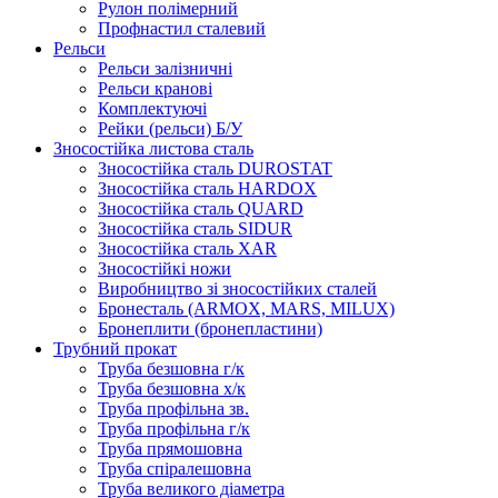
Рулон полімерний
Профнастил сталевий
Рельси
Рельси залізничні
Рельси кранові
Комплектуючі
Рейки (рельси) Б/У
Зносостійка листова сталь
Зносостійка сталь DUROSTAT
Зносостійка сталь HARDOX
Зносостійка сталь QUARD
Зносостійка сталь SIDUR
Зносостійка сталь XAR
Зносостійкі ножи
Виробництво зі зносостійких сталей
Бронесталь (ARMOX, MARS, MILUX)
Бронеплити (бронепластини)
Трубний прокат
Труба безшовна г/к
Труба безшовна х/к
Труба профільна зв.
Труба профільна г/к
Труба прямошовна
Труба спіралешовна
Труба великого діаметра