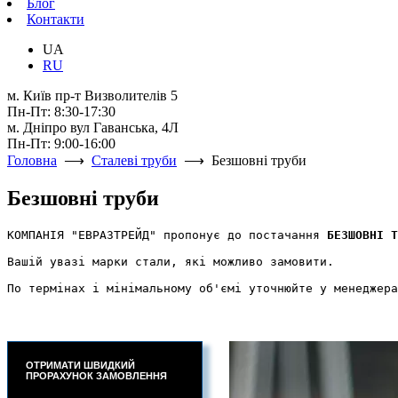
Блог
Контакти
UA
RU
м. Київ пр-т Визволителів 5
Пн-Пт: 8:30-17:30
м. Дніпро вул Гаванська, 4Л
Пн-Пт: 9:00-16:00
Головна
⟶
Сталеві труби
⟶ Безшовні труби
Безшовні труби
КОМПАНІЯ "ЕВРАЗТРЕЙД" пропонує до постачання 
БЕЗШОВНІ Т
Вашій увазі марки стали, які можливо замовити. 

По термінах і мінімальному об'ємі уточнюйте у менеджера
ОТРИМАТИ ШВИДКИЙ
ПРОРАХУНОК ЗАМОВЛЕННЯ