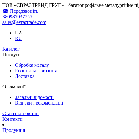
ТОВ «ЄВРАЗТРЕЙД ГРУП» - багатопрофільне металургійне пі
☎ Передзвоніть
380985937755
sales@evraztrade.com
UA
RU
Каталог
Послуги
Обробка металу
Різання та згибання
Доставка
О компанії
Загальні відомості
Відгуки і рекомендації
Статті та новини
Контакти
Продукція