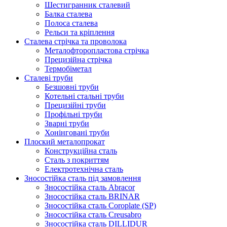
Шестигранник сталевий
Балка сталева
Полоса сталева
Рельси та кріплення
Сталева стрічка та проволока
Металофторопластова стрічка
Прецизійна стрічка
Термобіметал
Сталеві труби
Безшовні труби
Котельні стальні труби
Прецизійні труби
Профільні труби
Зварні труби
Хонінговані труби
Плоский металопрокат
Конструкційна сталь
Сталь з покриттям
Електротехнічна сталь
Зносостійка сталь під замовлення
Зносостійка сталь Abracor
Зносостійка сталь BRINAR
Зносостійка сталь Coroplate (SP)
Зносостійка сталь Creusabro
Зносостійка сталь DILLIDUR