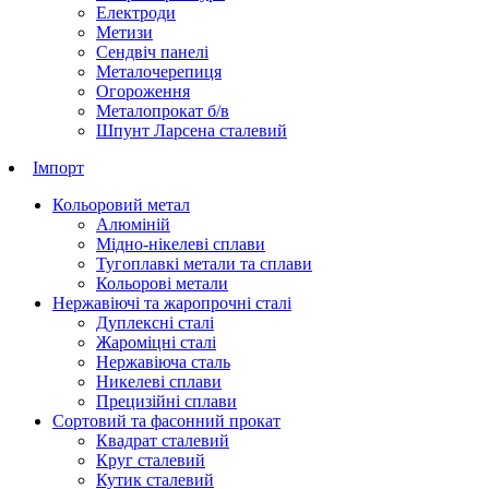
Електроди
Метизи
Сендвіч панелі
Металочерепиця
Огороження
Металопрокат б/в
Шпунт Ларсена сталевий
Імпорт
Кольоровий метал
Алюміній
Мідно-нікелеві сплави
Тугоплавкі метали та сплави
Кольорові метали
Нержавіючі та жаропрочні сталі
Дуплексні сталі
Жароміцні сталі
Нержавіюча сталь
Никелеві сплави
Прецизійні сплави
Сортовий та фасонний прокат
Квадрат сталевий
Круг сталевий
Кутик сталевий