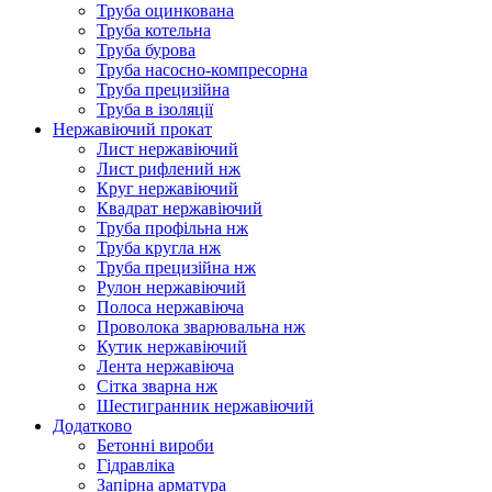
Труба оцинкована
Труба котельна
Труба бурова
Труба насосно-компресорна
Труба прецизійна
Труба в ізоляції
Нержавіючий прокат
Лист нержавіючий
Лист рифлений нж
Круг нержавіючий
Квадрат нержавіючий
Труба профільна нж
Труба кругла нж
Труба прецизійна нж
Рулон нержавіючий
Полоса нержавіюча
Проволока зварювальна нж
Кутик нержавіючий
Лента нержавіюча
Сітка зварна нж
Шестигранник нержавіючий
Додатково
Бетонні вироби
Гідравліка
Запірна арматура