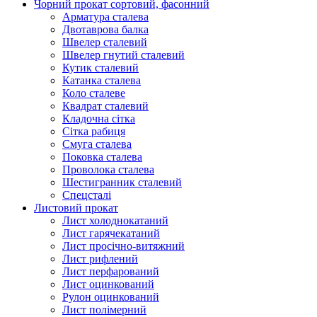
Чорний прокат сортовий, фасонний
Арматура сталева
Двотаврова балка
Швелер сталевий
Швелер гнутий сталевий
Кутик сталевий
Катанка сталева
Коло сталеве
Квадрат сталевий
Кладочна сітка
Сітка рабиця
Смуга сталева
Поковка сталева
Проволока сталева
Шестигранник сталевий
Спецсталі
Листовий прокат
Лист холоднокатаний
Лист гарячекатаний
Лист просічно-витяжний
Лист рифлений
Лист перфарований
Лист оцинкований
Рулон оцинкований
Лист полімерний