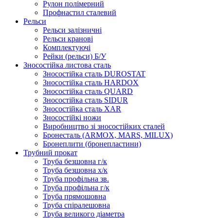
Рулон полімерний
Профнастил сталевий
Рельси
Рельси залізничні
Рельси кранові
Комплектуючі
Рейки (рельси) Б/У
Зносостійка листова сталь
Зносостійка сталь DUROSTAT
Зносостійка сталь HARDOX
Зносостійка сталь QUARD
Зносостійка сталь SIDUR
Зносостійка сталь XAR
Зносостійкі ножи
Виробництво зі зносостійких сталей
Бронесталь (ARMOX, MARS, MILUX)
Бронеплити (бронепластини)
Трубний прокат
Труба безшовна г/к
Труба безшовна х/к
Труба профільна зв.
Труба профільна г/к
Труба прямошовна
Труба спіралешовна
Труба великого діаметра