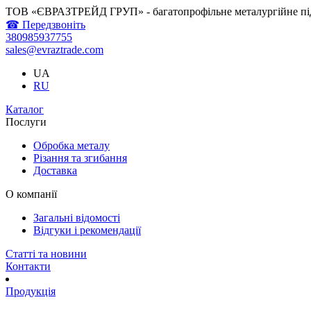
ТОВ «ЄВРАЗТРЕЙД ГРУП» - багатопрофільне металургійне пі
☎ Передзвоніть
380985937755
sales@evraztrade.com
UA
RU
Каталог
Послуги
Обробка металу
Різання та згибання
Доставка
О компанії
Загальні відомості
Відгуки і рекомендації
Статті та новини
Контакти
Продукція