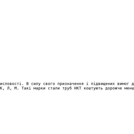
исловості. В силу свого призначення і підвищених вимог д
К, Л, М. Такі марки стали труб НКТ коштують дорожче менш