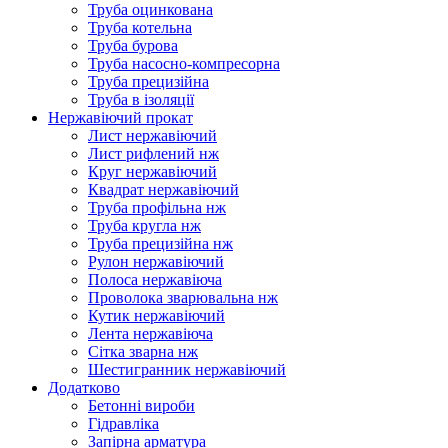
Труба оцинкована
Труба котельна
Труба бурова
Труба насосно-компресорна
Труба прецизійна
Труба в ізоляції
Нержавіючий прокат
Лист нержавіючий
Лист рифлений нж
Круг нержавіючий
Квадрат нержавіючий
Труба профільна нж
Труба кругла нж
Труба прецизійна нж
Рулон нержавіючий
Полоса нержавіюча
Проволока зварювальна нж
Кутик нержавіючий
Лента нержавіюча
Сітка зварна нж
Шестигранник нержавіючий
Додатково
Бетонні вироби
Гідравліка
Запірна арматура