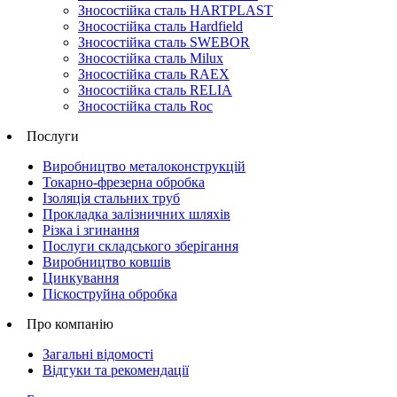
Зносостійка сталь HARTPLAST
Зносостійка сталь Hardfield
Зносостійка сталь SWEBOR
Зносостійка сталь Milux
Зносостійка сталь RAEX
Зносостійка сталь RELIA
Зносостійка сталь Roc
Послуги
Виробництво металоконструкцій
Токарно-фрезерна обробка
Ізоляція стальних труб
Прокладка залізничних шляхів
Різка і згинання
Послуги складського зберігання
Виробництво ковшів
Цинкування
Піскоструйна обробка
Про компанію
Загальні відомості
Відгуки та рекомендації