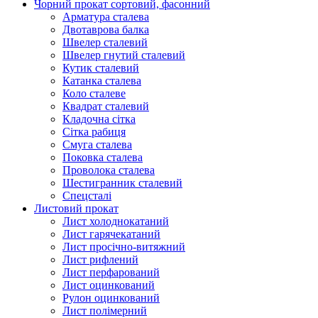
Чорний прокат сортовий, фасонний
Арматура сталева
Двотаврова балка
Швелер сталевий
Швелер гнутий сталевий
Кутик сталевий
Катанка сталева
Коло сталеве
Квадрат сталевий
Кладочна сітка
Сітка рабиця
Смуга сталева
Поковка сталева
Проволока сталева
Шестигранник сталевий
Спецсталі
Листовий прокат
Лист холоднокатаний
Лист гарячекатаний
Лист просічно-витяжний
Лист рифлений
Лист перфарований
Лист оцинкований
Рулон оцинкований
Лист полімерний