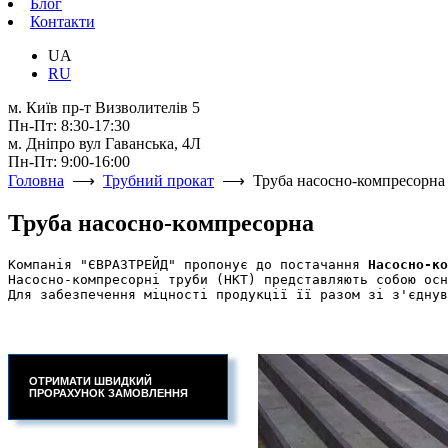
Блог
Контакти
UA
RU
м. Київ пр-т Визволителів 5
Пн-Пт: 8:30-17:30
м. Дніпро вул Гаванська, 4Л
Пн-Пт: 9:00-16:00
Головна
⟶
Трубний прокат
⟶ Труба насосно-компресорна
Труба насосно-компресорна
Компанія "ЄВРАЗТРЕЙД" пропонує до постачання 
Насосно-ко
Насосно-компресорні труби (НКТ) представляють собою осн
Для забезпечення міцності продукції її разом зі з'єднув
ОТРИМАТИ ШВИДКИЙ
ПРОРАХУНОК ЗАМОВЛЕННЯ