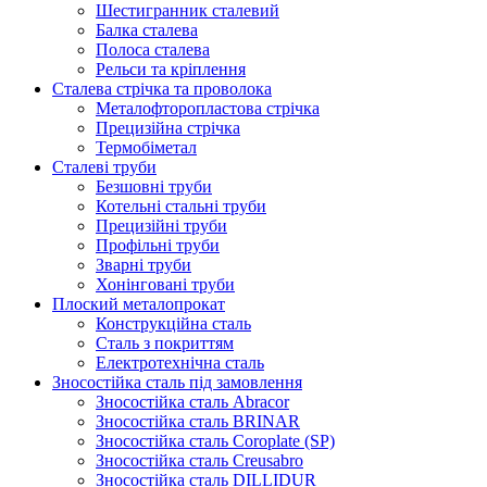
Шестигранник сталевий
Балка сталева
Полоса сталева
Рельси та кріплення
Сталева стрічка та проволока
Металофторопластова стрічка
Прецизійна стрічка
Термобіметал
Сталеві труби
Безшовні труби
Котельні стальні труби
Прецизійні труби
Профільні труби
Зварні труби
Хонінговані труби
Плоский металопрокат
Конструкційна сталь
Сталь з покриттям
Електротехнічна сталь
Зносостійка сталь під замовлення
Зносостійка сталь Abracor
Зносостійка сталь BRINAR
Зносостійка сталь Coroplate (SP)
Зносостійка сталь Creusabro
Зносостійка сталь DILLIDUR