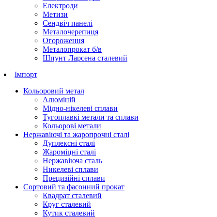
Електроди
Метизи
Сендвіч панелі
Металочерепиця
Огороження
Металопрокат б/в
Шпунт Ларсена сталевий
Імпорт
Кольоровий метал
Алюміній
Мідно-нікелеві сплави
Тугоплавкі метали та сплави
Кольорові метали
Нержавіючі та жаропрочні сталі
Дуплексні сталі
Жароміцні сталі
Нержавіюча сталь
Никелеві сплави
Прецизійні сплави
Сортовий та фасонний прокат
Квадрат сталевий
Круг сталевий
Кутик сталевий