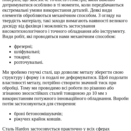
дотримуватися особливо в ті моменти, коли передбачаються
екстремальні умови використання деталей. Деякі види
елементів обробляються механічним способом. З огляду на
твердість матеріалу, такі заходи вимагають наявності великого
досвіду від фахівця і можливість застосування
високотехнологічного і точного обладнання або інструменту.
Види робіт, які проводяться нами механічним способом:
фрезерні;
шліфувальні;
токарні;
розточувальні.
Ми зробимо гнучкі сталі, що дозволяє металу зберегти свою
структуру і форму і в подалі не деформуватися. Щоб подолати
властивості металу, потрібно створити значний тиск при
обробці. Тому ми проводимо всі роботи по різанню або
згінанню зносостійких сталей товщиною до 10 мм з
використанням потужного інноваційного обладнання. Вироби
потім застосовуються для створення:
броні бетонозмішувачів;
ріжучих крайок ковшів.
Сталь Hardox застосовується практично у всіх сферах