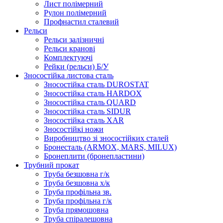
Лист полімерний
Рулон полімерний
Профнастил сталевий
Рельси
Рельси залізничні
Рельси кранові
Комплектуючі
Рейки (рельси) Б/У
Зносостійка листова сталь
Зносостійка сталь DUROSTAT
Зносостійка сталь HARDOX
Зносостійка сталь QUARD
Зносостійка сталь SIDUR
Зносостійка сталь XAR
Зносостійкі ножи
Виробництво зі зносостійких сталей
Бронесталь (ARMOX, MARS, MILUX)
Бронеплити (бронепластини)
Трубний прокат
Труба безшовна г/к
Труба безшовна х/к
Труба профільна зв.
Труба профільна г/к
Труба прямошовна
Труба спіралешовна