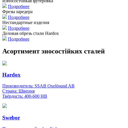
Износостойкая футеровка
Подробнее
Фрезы шредера
Подробнее
Нестандартные изделия
Подробнее
Деловая обрезь стали Hardox
Подробнее
Асортимент зносостійких сталей
Hardox
Производитель:
SSAB Oxelösund AB
Страна
: Швеция
Твёрдость:
400-600 НВ
Swebor