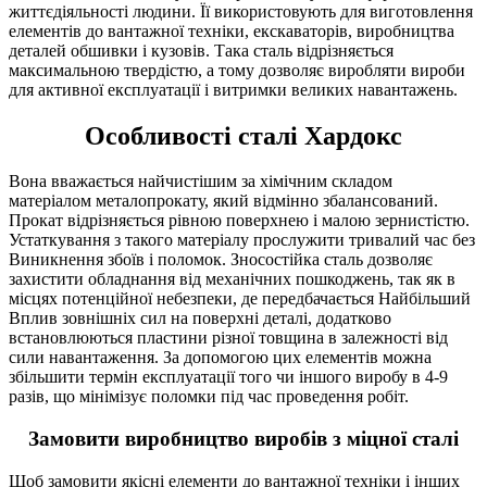
життєдіяльності людини. Її використовують для виготовлення
елементів до вантажної техніки, екскаваторів, виробництва
деталей обшивки і кузовів. Така сталь відрізняється
максимальною твердістю, а тому дозволяє виробляти вироби
для активної експлуатації і витримки великих навантажень.
Особливості сталі Хардокс
Вона вважається найчистішим за хімічним складом
матеріалом металопрокату, який відмінно збалансований.
Прокат відрізняється рівною поверхнею і малою зернистістю.
Устаткування з такого матеріалу прослужити тривалий час без
Виникнення збоїв і поломок. Зносостійка сталь дозволяє
захистити обладнання від механічних пошкоджень, так як в
місцях потенційної небезпеки, де передбачається Найбільший
Вплив зовнішніх сил на поверхні деталі, додатково
встановлюються пластини різної товщина в залежності від
сили навантаження. За допомогою цих елементів можна
збільшити термін експлуатації того чи іншого виробу в 4-9
разів, що мінімізує поломки під час проведення робіт.
Замовити виробництво виробів з міцної сталі
Щоб замовити якісні елементи до вантажної техніки і інших