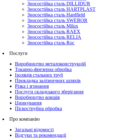
Зносостійка сталь DILLIDUR
Зносостійка сталь HARTPLAST
Зносостійка сталь Hardfield
Зносостійка сталь SWEBOR
Зносостійка сталь Milux
Зносостійка сталь RAEX
Зносостійка сталь RELIA
Зносостійка сталь Roc
Послуги
Виробництво металоконструкцій
Токарно-фрезерна обробка
Ізоляція стальних труб
Прокладка залізничних шляхів
Різка і згинання
Послуги складського зберігання
Виробництво ковшів
Цинкування
Піскоструйна обробка
Про компанію
Загальні відомості
Відгуки та рекомендації