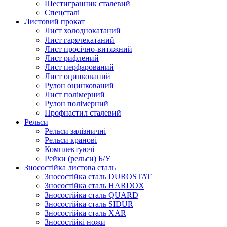
Шестигранник сталевий
Спецсталі
Листовий прокат
Лист холоднокатаний
Лист гарячекатаний
Лист просічно-витяжний
Лист рифлений
Лист перфарований
Лист оцинкований
Рулон оцинкований
Лист полімерний
Рулон полімерний
Профнастил сталевий
Рельси
Рельси залізничні
Рельси кранові
Комплектуючі
Рейки (рельси) Б/У
Зносостійка листова сталь
Зносостійка сталь DUROSTAT
Зносостійка сталь HARDOX
Зносостійка сталь QUARD
Зносостійка сталь SIDUR
Зносостійка сталь XAR
Зносостійкі ножи