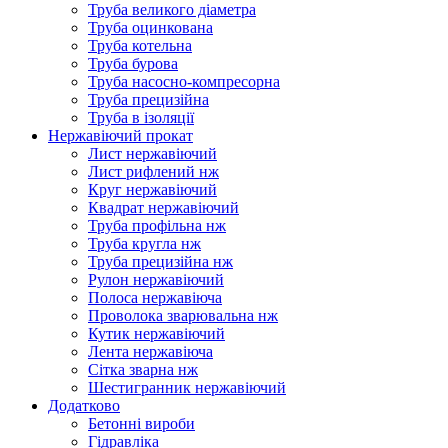
Труба великого діаметра
Труба оцинкована
Труба котельна
Труба бурова
Труба насосно-компресорна
Труба прецизійна
Труба в ізоляції
Нержавіючий прокат
Лист нержавіючий
Лист рифлений нж
Круг нержавіючий
Квадрат нержавіючий
Труба профільна нж
Труба кругла нж
Труба прецизійна нж
Рулон нержавіючий
Полоса нержавіюча
Проволока зварювальна нж
Кутик нержавіючий
Лента нержавіюча
Сітка зварна нж
Шестигранник нержавіючий
Додатково
Бетонні вироби
Гідравліка