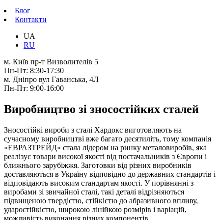
Блог
Контакти
UA
RU
м. Київ пр-т Визволителів 5
Пн-Пт: 8:30-17:30
м. Дніпро вул Гаванська, 4Л
Пн-Пт: 9:00-16:00
Виробництво зі зносостійких сталей
Зносостійкі вироби з сталі Хардокс виготовляють на
сучасному виробництві вже багато десятиліть, тому компанія
«ЕВРАЗТРЕЙД» стала лідером на ринку металовиробів, яка
реалізує товари високої якості від постачальників з Європи і
ближнього зарубіжжя. Заготовки від різних виробників
доставляються в Україну відповідно до державних стандартів і
відповідають високим стандартам якості. У порівнянні з
виробами зі звичайної сталі, такі деталі відрізняються
підвищеною твердістю, стійкістю до абразивного впливу,
ударостійкістю, широкою лінійкою розмірів і варіацій,
можливість виконання різних компонентів.