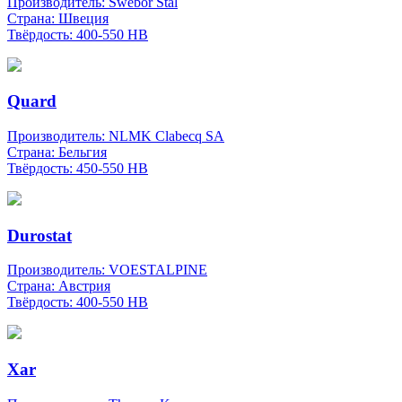
Производитель:
Swebor Stal
Страна:
Швеция
Твёрдость:
400-550 НВ
Quard
Производитель:
NLMK Clabecq SA
Страна:
Бельгия
Твёрдость:
450-550 НВ
Durostat
Производитель:
VOESTALPINE
Страна:
Австрия
Твёрдость:
400-550 НВ
Xar