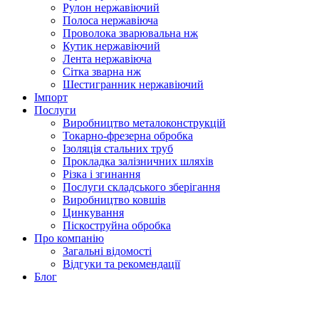
Рулон нержавіючий
Полоса нержавіюча
Проволока зварювальна нж
Кутик нержавіючий
Лента нержавіюча
Сітка зварна нж
Шестигранник нержавіючий
Імпорт
Послуги
Виробництво металоконструкцій
Токарно-фрезерна обробка
Ізоляція стальних труб
Прокладка залізничних шляхів
Різка і згинання
Послуги складського зберігання
Виробництво ковшів
Цинкування
Піскоструйна обробка
Про компанію
Загальні відомості
Відгуки та рекомендації
Блог