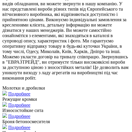
видів обладнання, ви можете звернути в нашу компанію. У
нас представлені вироби різних типів від Європейського та
вітчизняного виробника, які відрізняються доступністю і
прийнятною цінами. Виконуємо індивідуальні замовлення за
кресленнями клієнта, детальну інформацію ви можете
дізнатися у наших менеджерів. Ви можете самостійно
ознайомітіся з елементами, які знаходяться в каталозі в
супроводі опису, характеристик і фото. Ми гарантуємо
оперативну відправку товару в будь-які куточки України, в
тому числі, Одесу, Миколаїв, Київ, Харків, Дніпро та інші.
Можемо укласти договір на тривалу співпрацю. Звернувшись
в "ЕВРАЗТРЕЙД", ви отримуєте тільки високоякісні вироби
за доступною ціною з зносостійких металів! Це дозволить вам
уникнути виходу з ладу агрегатів на виробництві під час
виконання робіт.
Молотки и дробилки
Подробнее
Режущие кромки
Подробнее
Износостойкие сита
Подробнее
Броня бетоносмесителя
Подробнее