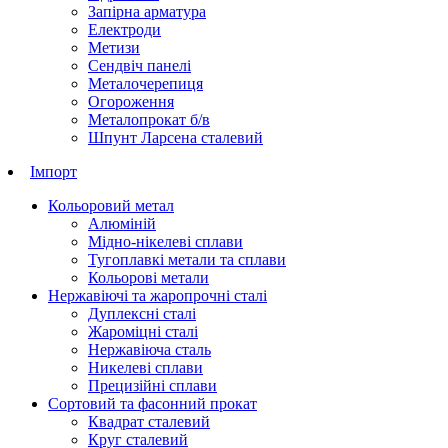
Запірна арматура
Електроди
Метизи
Сендвіч панелі
Металочерепиця
Огороження
Металопрокат б/в
Шпунт Ларсена сталевий
Імпорт
Кольоровий метал
Алюміній
Мідно-нікелеві сплави
Тугоплавкі метали та сплави
Кольорові метали
Нержавіючі та жаропрочні сталі
Дуплексні сталі
Жароміцні сталі
Нержавіюча сталь
Никелеві сплави
Прецизійні сплави
Сортовий та фасонний прокат
Квадрат сталевий
Круг сталевий