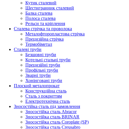
Кутик сталевий
Шестигранник сталевий
Балка сталева
Полоса сталева
Рельси та кріплення
Сталева стрічка та проволока
Металофторопластова стрічка
Прецизійна стрічка
Термобіметал
Сталеві труби
Безшовні труби
Котельні стальні труби
Прецизійні труби
Профільні труби
Зварні труби
Хонінговані труби
Плоский металопрокат
Конструкційна сталь
Сталь з покриттям
Електротехнічна сталь
Зносостійка сталь під замовлення
Зносостійка сталь Abracor
Зносостійка сталь BRINAR
Зносостійка сталь Coroplate (SP)
Зносостійка сталь Creusabro