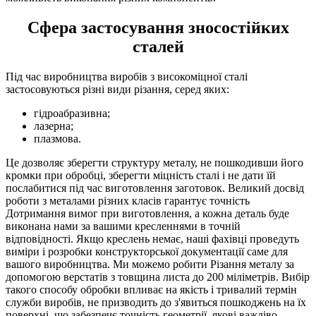
Сфера застосування зносостійких
сталей
Під час виробництва виробів з високоміцної сталі
застосовуються різні види різання, серед яких:
гідроабразивна;
лазерна;
плазмова.
Це дозволяє зберегти структуру металу, не пошкодивши його
кромки при обробці, зберегти міцність сталі і не дати їй
послабитися під час виготовлення заготовок. Великий досвід
роботи з металами різних класів гарантує точність
Дотримання вимог при виготовлення, а кожна деталь буде
виконана нами за вашими кресленнями в точній
відповідності. Якщо креслень немає, наші фахівці проведуть
виміри і розробки конструкторської документації саме для
вашого виробництва. Ми можемо робити Різання металу за
допомогою верстатів з товщина листа до 200 міліметрів. Вибір
такого способу обробки впливає на якість і тривалий термін
служби виробів, не призводить до з'явиться пошкоджень на їх
поверхні, що забезпечє точність геометрії, якові важліво