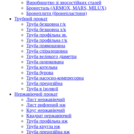
Виробництво зі зносостійких сталей
Бронесталь (ARMOX, MARS, MILUX)
Бронеплити (бронепластини)
Трубний прокат
Труба безшовна г/к
Труба безшовна х/к
Труба профільна зв.
Труба профільна г/к
Труба прямошовна
Труба спіралешовна
Труба великого діаметра
Труба оцинкована
Труба котельна
Труба бурова
Труба насосно-компресорна
Труба прецизійна
Труба в ізоляції
Нержавіючий прокат
Лист нержавіючий
Лист рифлений нж
Круг нержавіючий
Квадрат нержавіючий
Труба профільна нж
Труба кругла нж
Труба прецизійна нж