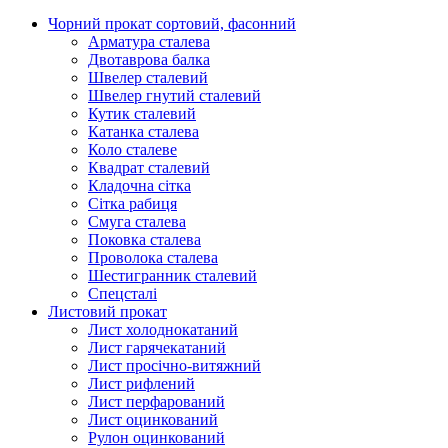
Чорний прокат сортовий, фасонний
Арматура сталева
Двотаврова балка
Швелер сталевий
Швелер гнутий сталевий
Кутик сталевий
Катанка сталева
Коло сталеве
Квадрат сталевий
Кладочна сітка
Сітка рабиця
Смуга сталева
Поковка сталева
Проволока сталева
Шестигранник сталевий
Спецсталі
Листовий прокат
Лист холоднокатаний
Лист гарячекатаний
Лист просічно-витяжний
Лист рифлений
Лист перфарований
Лист оцинкований
Рулон оцинкований