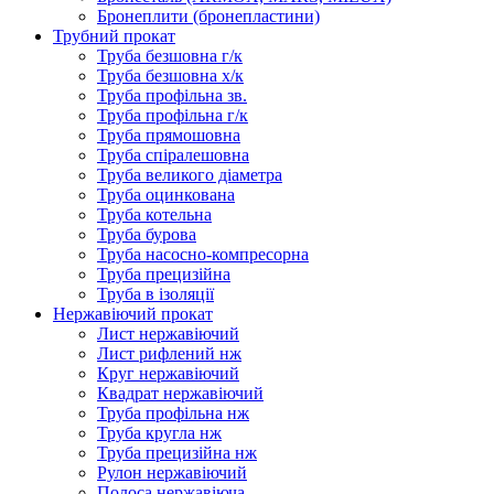
Бронеплити (бронепластини)
Трубний прокат
Труба безшовна г/к
Труба безшовна х/к
Труба профільна зв.
Труба профільна г/к
Труба прямошовна
Труба спіралешовна
Труба великого діаметра
Труба оцинкована
Труба котельна
Труба бурова
Труба насосно-компресорна
Труба прецизійна
Труба в ізоляції
Нержавіючий прокат
Лист нержавіючий
Лист рифлений нж
Круг нержавіючий
Квадрат нержавіючий
Труба профільна нж
Труба кругла нж
Труба прецизійна нж
Рулон нержавіючий
Полоса нержавіюча