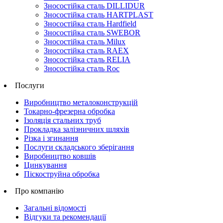
Зносостійка сталь DILLIDUR
Зносостійка сталь HARTPLAST
Зносостійка сталь Hardfield
Зносостійка сталь SWEBOR
Зносостійка сталь Milux
Зносостійка сталь RAEX
Зносостійка сталь RELIA
Зносостійка сталь Roc
Послуги
Виробництво металоконструкцій
Токарно-фрезерна обробка
Ізоляція стальних труб
Прокладка залізничних шляхів
Різка і згинання
Послуги складського зберігання
Виробництво ковшів
Цинкування
Піскоструйна обробка
Про компанію
Загальні відомості
Відгуки та рекомендації