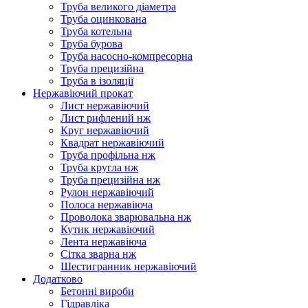
Труба великого діаметра
Труба оцинкована
Труба котельна
Труба бурова
Труба насосно-компресорна
Труба прецизійна
Труба в ізоляції
Нержавіючий прокат
Лист нержавіючий
Лист рифлений нж
Круг нержавіючий
Квадрат нержавіючий
Труба профільна нж
Труба кругла нж
Труба прецизійна нж
Рулон нержавіючий
Полоса нержавіюча
Проволока зварювальна нж
Кутик нержавіючий
Лента нержавіюча
Сітка зварна нж
Шестигранник нержавіючий
Додатково
Бетонні вироби
Гідравліка