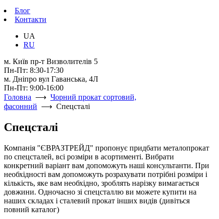
Блог
Контакти
UA
RU
м. Київ пр-т Визволителів 5
Пн-Пт: 8:30-17:30
м. Дніпро вул Гаванська, 4Л
Пн-Пт: 9:00-16:00
Головна
⟶
Чорний прокат сортовий,
фасонний
⟶ Спецсталі
Спецсталі
Компанія "ЄВРАЗТРЕЙД" пропонує придбати металопрокат
по спецсталей, всі розміри в асортименті. Вибрати
конкретний варіант вам допоможуть наші консультанти. При
необхідності вам допоможуть розрахувати потрібні розміри і
кількість, яке вам необхідно, зроблять нарізку вимагається
довжини. Одночасно зі спецсталлю ви можете купити на
наших складах і сталевий прокат інших видів (дивіться
повний каталог)