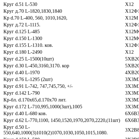
Круг d.51 L-530
Х12
Круг д.70 L-1820,1830,1840
Х12Ф
Кр d.70 L-400, 560, 1010,1620,
Х12М
Круг д.72 L-1115.
Х12Ф
Круг d.125 L-485
Х12М
Круг d.150 L-1300
Х12М
Круг d.155 L-1310. ков.
Х12Ф
Круг d.180 L-2490
Х12
Круг d.25 L-1500(10шт)
5ХВ2
Круг d.30 L-450,3160,3170. кор
5ХВ2
Круг d.40 L-1970
4ХВ2
Круг d.76 L-1295 (2шт)
3Х3М
Круг d.91 L-742, 747,745,750, +/-
3Х3М
Круг d.142 L-790
3Х3М
Кр-бл. d.170х65,d.170x70 лит.
3Х3М
Круг d.172 L-710,995,1000(3шт),1005
3Х3М
Круг d.40 L-680 ков.
6Х6В
Круг d.62 L-770,1100, 1450,1520,1970,2070,2220,(11шт)
6Х6В
Круг d.50 L-
3Х2В
550,640,1000(3)1010(2)1070,1030,1050,1015,1080.