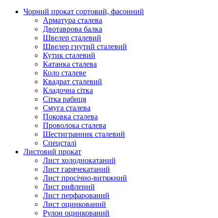
Чорний прокат сортовий, фасонний
Арматура сталева
Двотаврова балка
Швелер сталевий
Швелер гнутий сталевий
Кутик сталевий
Катанка сталева
Коло сталеве
Квадрат сталевий
Кладочна сітка
Сітка рабиця
Смуга сталева
Поковка сталева
Проволока сталева
Шестигранник сталевий
Спецсталі
Листовий прокат
Лист холоднокатаний
Лист гарячекатаний
Лист просічно-витяжний
Лист рифлений
Лист перфарований
Лист оцинкований
Рулон оцинкований