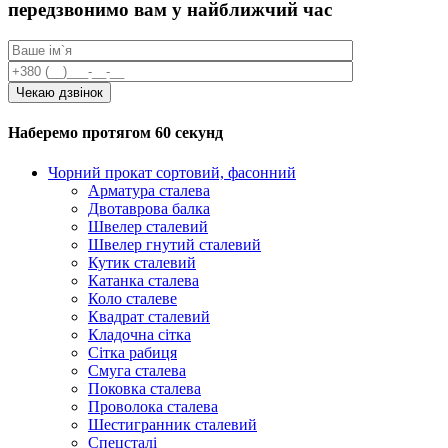
передзвонимо вам у найближчий час
Наберемо протягом 60 секунд
Чорний прокат сортовий, фасонний
Арматура сталева
Двотаврова балка
Швелер сталевий
Швелер гнутий сталевий
Кутик сталевий
Катанка сталева
Коло сталеве
Квадрат сталевий
Кладочна сітка
Сітка рабиця
Смуга сталева
Поковка сталева
Проволока сталева
Шестигранник сталевий
Спецсталі