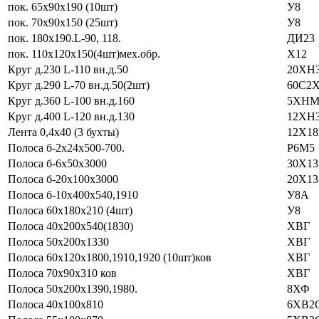
пок. 65х90х190 (10шт)
У8
пок. 70х90х150 (25шт)
У8
пок. 180х190.L-90, 118.
ДИ23
пок. 110х120х150(4шт)мех.обр.
Х12
Круг д.230 L-110 вн.д.50
20ХН
Круг д.290 L-70 вн.д.50(2шт)
60С2
Круг д.360 L-100 вн.д.160
5ХН
Круг д.400 L-120 вн.д.130
12ХН
Лента 0,4х40 (3 бухты)
12Х1
Полоса б-2х24х500-700.
Р6М5
Полоса б-6х50х3000
30Х13
Полоса б-20х100х3000
20Х13
Полоса б-10х400х540,1910
У8A
Полоса 60х180х210 (4шт)
У8
Полоса 40х200х540(1830)
ХВГ
Полоса 50х200х1330
ХВГ
Полоса 60х120х1800,1910,1920 (10шт)ков
ХВГ
Полоса 70х90х310 ков
ХВГ
Полоса 50х200х1390,1980.
8ХФ
Полоса 40х100х810
6ХВ2