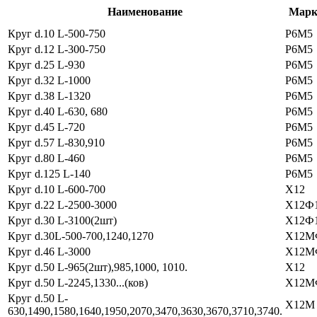
Наименование
Марка
Круг d.10 L-500-750
Р6М5
Круг d.12 L-300-750
Р6М5
Круг d.25 L-930
Р6М5
Круг d.32 L-1000
Р6М5
Круг d.38 L-1320
Р6М5
Круг d.40 L-630, 680
Р6М5
Круг d.45 L-720
Р6М5
Круг d.57 L-830,910
Р6М5
Круг d.80 L-460
Р6М5
Круг d.125 L-140
Р6М5
Круг d.10 L-600-700
Х12
Круг d.22 L-2500-3000
Х12Ф
Круг d.30 L-3100(2шт)
Х12Ф
Круг d.30L-500-700,1240,1270
Х12М
Круг d.46 L-3000
Х12М
Круг d.50 L-965(2шт),985,1000, 1010.
Х12
Круг d.50 L-2245,1330...(ков)
Х12М
Круг d.50 L-
Х12М
630,1490,1580,1640,1950,2070,3470,3630,3670,3710,3740.