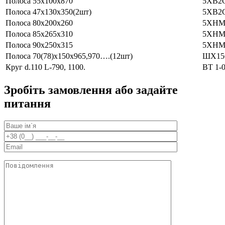
Полоса 55х100х870
5ХВ2
Полоса 47х130х350(2шт)
5ХВ2
Полоса 80х200х260
5ХН
Полоса 85х265х310
5ХН
Полоса 90х250х315
5ХН
Полоса 70(78)х150х965,970….(12шт)
ШХ15
Круг d.110 L-790, 1100.
ВТ 1-
Зробіть замовлення або задайте
питання