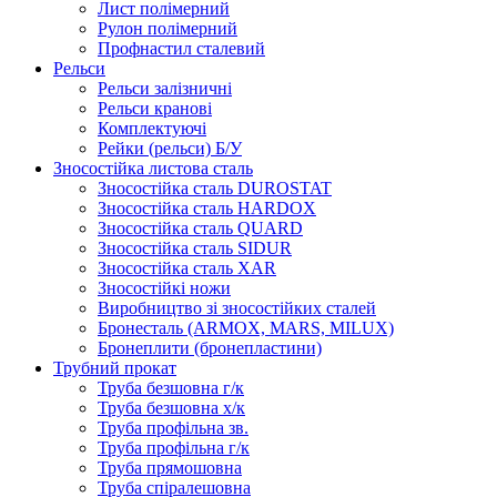
Лист полімерний
Рулон полімерний
Профнастил сталевий
Рельси
Рельси залізничні
Рельси кранові
Комплектуючі
Рейки (рельси) Б/У
Зносостійка листова сталь
Зносостійка сталь DUROSTAT
Зносостійка сталь HARDOX
Зносостійка сталь QUARD
Зносостійка сталь SIDUR
Зносостійка сталь XAR
Зносостійкі ножи
Виробництво зі зносостійких сталей
Бронесталь (ARMOX, MARS, MILUX)
Бронеплити (бронепластини)
Трубний прокат
Труба безшовна г/к
Труба безшовна х/к
Труба профільна зв.
Труба профільна г/к
Труба прямошовна
Труба спіралешовна