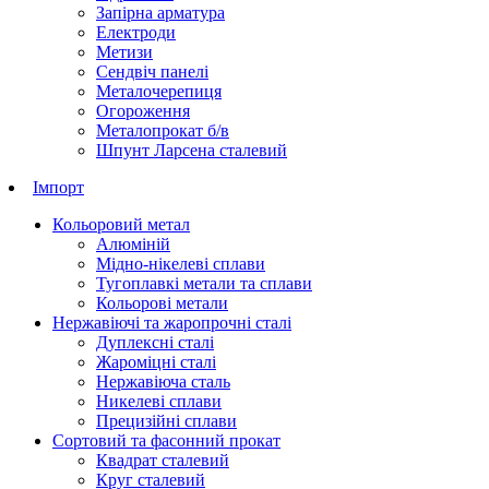
Запірна арматура
Електроди
Метизи
Сендвіч панелі
Металочерепиця
Огороження
Металопрокат б/в
Шпунт Ларсена сталевий
Імпорт
Кольоровий метал
Алюміній
Мідно-нікелеві сплави
Тугоплавкі метали та сплави
Кольорові метали
Нержавіючі та жаропрочні сталі
Дуплексні сталі
Жароміцні сталі
Нержавіюча сталь
Никелеві сплави
Прецизійні сплави
Сортовий та фасонний прокат
Квадрат сталевий
Круг сталевий