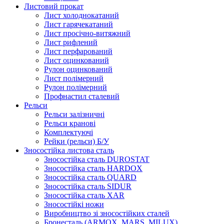
Листовий прокат
Лист холоднокатаний
Лист гарячекатаний
Лист просічно-витяжний
Лист рифлений
Лист перфарований
Лист оцинкований
Рулон оцинкований
Лист полімерний
Рулон полімерний
Профнастил сталевий
Рельси
Рельси залізничні
Рельси кранові
Комплектуючі
Рейки (рельси) Б/У
Зносостійка листова сталь
Зносостійка сталь DUROSTAT
Зносостійка сталь HARDOX
Зносостійка сталь QUARD
Зносостійка сталь SIDUR
Зносостійка сталь XAR
Зносостійкі ножи
Виробництво зі зносостійких сталей
Бронесталь (ARMOX, MARS, MILUX)