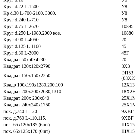
Круг d.22 L-1500
У8
Кр d.30 L-700-2100, 3000.
У8
Круг d.240 L-710
У8
Круг d.75 L-2670
10895
Круг d.250 L-1980,2000 ков.
10880
Круг d.90 L-4050
20
Круг d.125 L-1160
45
Круг d.30 L-3000
45Г
Квадрат 50х50х4230
20
Квадрат 120х120х2790
8Х3
ЭП53
Квадрат 150х150х2250
(08Х2
Квадр 190х190х1280,200,100
12Х13
Квадрат 200х200х2630,1310
18Х2
Квадрат 200х 200х640
25Х1
Квадрат 240х240х1750
25Х1
пок. д.740 L-120
9ХВГ
пок. д.760 L-110,115.
9ХВГ
пок. 65х120х185 (6шт)
ШХ15
пок. 65х125х170 (6шт)
ШХ15