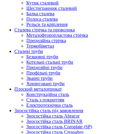
Кутик сталевий
Шестигранник сталевий
Балка сталева
Полоса сталева
Рельси та кріплення
Сталева стрічка та проволока
Металофторопластова стрічка
Прецизійна стрічка
Термобіметал
Сталеві труби
Безшовні труби
Котельні стальні труби
Прецизійні труби
Профільні труби
Зварні труби
Хонінговані труби
Плоский металопрокат
Конструкційна сталь
Сталь з покриттям
Електротехнічна сталь
Зносостійка сталь під замовлення
Зносостійка сталь Abracor
Зносостійка сталь BRINAR
Зносостійка сталь Coroplate (SP)
Зносостійка сталь Creusabro