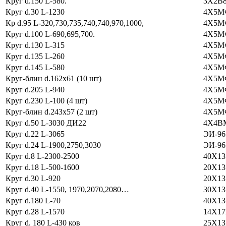
Круг d.150 L-580.
3Х2В
Круг d.30 L-1230
4Х5М
Кр d.95 L-320,730,735,740,740,970,1000,
4Х5М
Круг d.100 L-690,695,700.
4Х5М
Круг d.130 L-315
4Х5М
Круг d.135 L-260
4Х5М
Круг d.145 L-580
4Х5М
Круг-блин d.162х61 (10 шт)
4Х5М
Круг d.205 L-940
4Х5М
Круг d.230 L-100 (4 шт)
4Х5М
Круг-блин d.243х57 (2 шт)
4Х5М
Круг d.50 L-3030 ДИ22
4Х4В
Круг d.22 L-3065
ЭИ-96
Круг d.24 L-1900,2750,3030
ЭИ-9
Круг d.8 L-2300-2500
40Х13
Круг d.18 L-500-1600
20Х13
Круг d.30 L-920
20Х13
Круг d.40 L-1550, 1970,2070,2080…
30Х13
Круг d.180 L-70
40Х13
Круг d.28 L-1570
14Х1
Круг d. 180 L-430 ков
25Х1