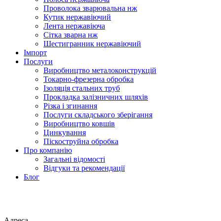
Проволока зварювальна нж
Кутик нержавіючий
Лента нержавіюча
Сітка зварна нж
Шестигранник нержавіючий
Імпорт
Послуги
Виробництво металоконструкцій
Токарно-фрезерна обробка
Ізоляція стальних труб
Прокладка залізничних шляхів
Різка і згинання
Послуги складського зберігання
Виробництво ковшів
Цинкування
Піскоструйна обробка
Про компанію
Загальні відомості
Відгуки та рекомендації
Блог
Адреса