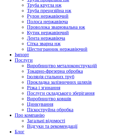
Труба кругла нж
Труба прецизійна нж
Рулон нержавіючий
Полоса нержавіюча
Проволока зварювальна нж
Кутик нержавіючий
Лента нержавіюча
Сітка зварна нж
Шестигранник нержавіючий
Імпорт
Послуги
Виробництво металоконструкцій
Токарно-фрезерна обробка
Ізоляція стальних труб
Прокладка залізничних шляхів
Різка і згинання
Послуги складського зберігання
Виробництво ковшів
Цинкування
Піскоструйна обробка
Про компанію
Загальні відомості
Відгуки та рекомендації
Блог