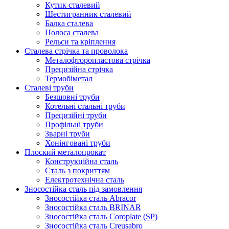
Кутик сталевий
Шестигранник сталевий
Балка сталева
Полоса сталева
Рельси та кріплення
Сталева стрічка та проволока
Металофторопластова стрічка
Прецизійна стрічка
Термобіметал
Сталеві труби
Безшовні труби
Котельні стальні труби
Прецизійні труби
Профільні труби
Зварні труби
Хонінговані труби
Плоский металопрокат
Конструкційна сталь
Сталь з покриттям
Електротехнічна сталь
Зносостійка сталь під замовлення
Зносостійка сталь Abracor
Зносостійка сталь BRINAR
Зносостійка сталь Coroplate (SP)
Зносостійка сталь Creusabro