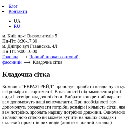
Блог
Контакти
UA
RU
м. Київ пр-т Визволителів 5
Пн-Пт: 8:30-17:30
м. Дніпро вул Гаванська, 4Л
Пн-Пт: 9:00-16:00
Головна
⟶
Чорний прокат сортовий,
фасонний
⟶ Кладочна сітка
Кладочна сітка
Компанія "ЕВРАЗТРЕЙД" пропонує придбати кладочну сітку,
всі розміри в асортименті. В наявності і під замовлення різні
види і розміри кладочної сітки. Вибрати конкретний варіант
вам допоможуть наші консультанти. При необхідності вам
допоможуть розрахувати потрібні розміри і кількість сітки, яка
вам потрібно, зроблять нарізку потрібної довжини. Одночасно
з кладочною сіткою ви можете купити на наших складах і
сталевий прокат інших видів (дивіться повний каталог)