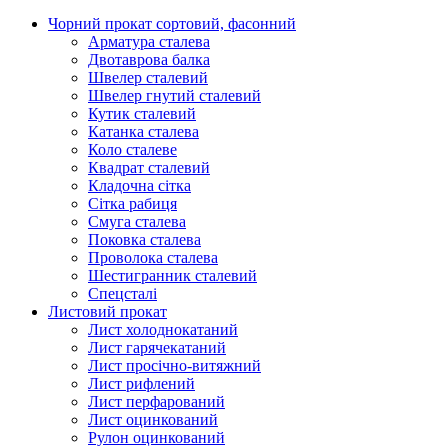
Чорний прокат сортовий, фасонний
Арматура сталева
Двотаврова балка
Швелер сталевий
Швелер гнутий сталевий
Кутик сталевий
Катанка сталева
Коло сталеве
Квадрат сталевий
Кладочна сітка
Сітка рабиця
Смуга сталева
Поковка сталева
Проволока сталева
Шестигранник сталевий
Спецсталі
Листовий прокат
Лист холоднокатаний
Лист гарячекатаний
Лист просічно-витяжний
Лист рифлений
Лист перфарований
Лист оцинкований
Рулон оцинкований