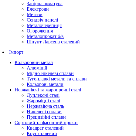
Запірна арматура
Електроди
Метизи
Сендвіч панелі
Металочерепиця
Огороження
Металопрокат б/в
Шпунт Ларсена сталевий
Імпорт
Кольоровий метал
Алюміній
Мідно-нікелеві сплави
Тугоплавкі метали та сплави
Кольорові метали
Нержавіючі та жаропрочні сталі
Дуплексні сталі
Жароміцні сталі
Нержавіюча сталь
Никелеві сплави
Прецизійні сплави
Сортовий та фасонний прокат
Квадрат сталевий
Круг сталевий