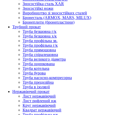
Зносостійка сталь XAR
Зносостійкі ножи
Виробництво зі зносостійких сталей
Бронесталь (ARMOX, MARS, MILUX)
Бронеплити (бронепластини)
Трубний прокат
Труба безшовна г/к
Труба безшовна х/к
Труба профільна зв.
Труба профільна г/к
Труба прямошовна
Труба спіралешовна
Труба великого діаметра
Труба оцинкована
Труба котельна
Труба бурова
Труба насосно-компресорна
Труба прецизійна
Труба в ізоляції
Нержавіючий прокат
Лист нержавіючий
Лист рифлений нж
Круг нержавіючий
Квадрат нержавіючий
Труба профільна нж