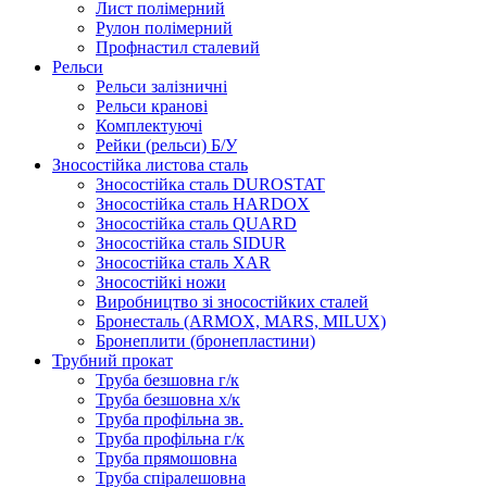
Лист полімерний
Рулон полімерний
Профнастил сталевий
Рельси
Рельси залізничні
Рельси кранові
Комплектуючі
Рейки (рельси) Б/У
Зносостійка листова сталь
Зносостійка сталь DUROSTAT
Зносостійка сталь HARDOX
Зносостійка сталь QUARD
Зносостійка сталь SIDUR
Зносостійка сталь XAR
Зносостійкі ножи
Виробництво зі зносостійких сталей
Бронесталь (ARMOX, MARS, MILUX)
Бронеплити (бронепластини)
Трубний прокат
Труба безшовна г/к
Труба безшовна х/к
Труба профільна зв.
Труба профільна г/к
Труба прямошовна
Труба спіралешовна