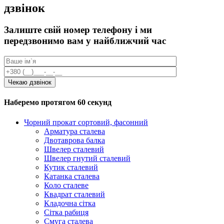
дзвінок
Залиште свій номер телефону і ми
передзвонимо вам у найближчий час
Наберемо протягом 60 секунд
Чорний прокат сортовий, фасонний
Арматура сталева
Двотаврова балка
Швелер сталевий
Швелер гнутий сталевий
Кутик сталевий
Катанка сталева
Коло сталеве
Квадрат сталевий
Кладочна сітка
Сітка рабиця
Смуга сталева