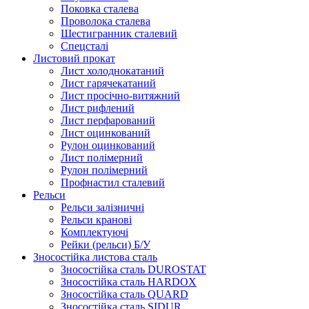
Поковка сталева
Проволока сталева
Шестигранник сталевий
Спецсталі
Листовий прокат
Лист холоднокатаний
Лист гарячекатаний
Лист просічно-витяжний
Лист рифлений
Лист перфарований
Лист оцинкований
Рулон оцинкований
Лист полімерний
Рулон полімерний
Профнастил сталевий
Рельси
Рельси залізничні
Рельси кранові
Комплектуючі
Рейки (рельси) Б/У
Зносостійка листова сталь
Зносостійка сталь DUROSTAT
Зносостійка сталь HARDOX
Зносостійка сталь QUARD
Зносостійка сталь SIDUR