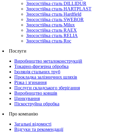
Зносостійка сталь DILLIDUR
Зносостійка сталь HARTPLAST
Зносостійка сталь Hardfield
Зносостійка сталь SWEBOR
Зносостійка сталь Milux
Зносостійка сталь RAEX
Зносостійка сталь RELIA
Зносостійка сталь Roc
Послуги
Виробництво металоконструкцій
Токарно-фрезерна обробка
Ізоляція стальних труб
Прокладка залізничних шляхів
Різка і згинання
Послуги складського зберігання
Виробництво ковшів
Цинкування
Піскоструйна обробка
Про компанію
Загальні відомості
Відгуки та рекомендації