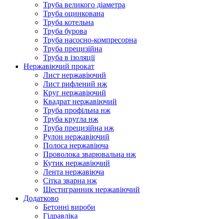
Труба великого діаметра
Труба оцинкована
Труба котельна
Труба бурова
Труба насосно-компресорна
Труба прецизійна
Труба в ізоляції
Нержавіючий прокат
Лист нержавіючий
Лист рифлений нж
Круг нержавіючий
Квадрат нержавіючий
Труба профільна нж
Труба кругла нж
Труба прецизійна нж
Рулон нержавіючий
Полоса нержавіюча
Проволока зварювальна нж
Кутик нержавіючий
Лента нержавіюча
Сітка зварна нж
Шестигранник нержавіючий
Додатково
Бетонні вироби
Гідравліка