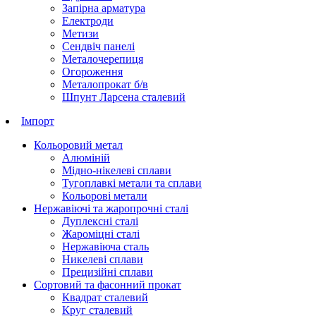
Запірна арматура
Електроди
Метизи
Сендвіч панелі
Металочерепиця
Огороження
Металопрокат б/в
Шпунт Ларсена сталевий
Імпорт
Кольоровий метал
Алюміній
Мідно-нікелеві сплави
Тугоплавкі метали та сплави
Кольорові метали
Нержавіючі та жаропрочні сталі
Дуплексні сталі
Жароміцні сталі
Нержавіюча сталь
Никелеві сплави
Прецизійні сплави
Сортовий та фасонний прокат
Квадрат сталевий
Круг сталевий