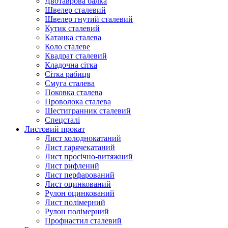
Двотаврова балка
Швелер сталевий
Швелер гнутий сталевий
Кутик сталевий
Катанка сталева
Коло сталеве
Квадрат сталевий
Кладочна сітка
Сітка рабиця
Смуга сталева
Поковка сталева
Проволока сталева
Шестигранник сталевий
Спецсталі
Листовий прокат
Лист холоднокатаний
Лист гарячекатаний
Лист просічно-витяжний
Лист рифлений
Лист перфарований
Лист оцинкований
Рулон оцинкований
Лист полімерний
Рулон полімерний
Профнастил сталевий