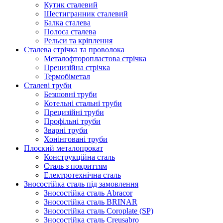
Кутик сталевий
Шестигранник сталевий
Балка сталева
Полоса сталева
Рельси та кріплення
Сталева стрічка та проволока
Металофторопластова стрічка
Прецизійна стрічка
Термобіметал
Сталеві труби
Безшовні труби
Котельні стальні труби
Прецизійні труби
Профільні труби
Зварні труби
Хонінговані труби
Плоский металопрокат
Конструкційна сталь
Сталь з покриттям
Електротехнічна сталь
Зносостійка сталь під замовлення
Зносостійка сталь Abracor
Зносостійка сталь BRINAR
Зносостійка сталь Coroplate (SP)
Зносостійка сталь Creusabro