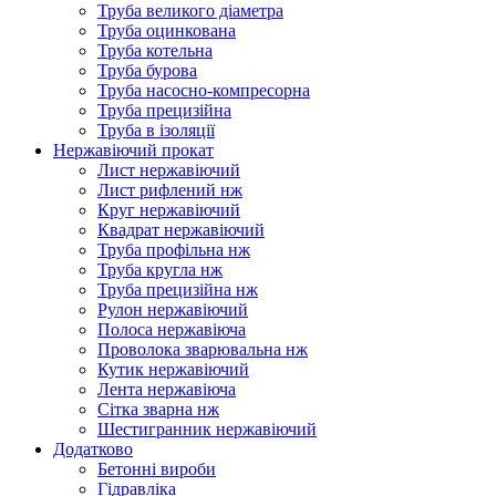
Труба великого діаметра
Труба оцинкована
Труба котельна
Труба бурова
Труба насосно-компресорна
Труба прецизійна
Труба в ізоляції
Нержавіючий прокат
Лист нержавіючий
Лист рифлений нж
Круг нержавіючий
Квадрат нержавіючий
Труба профільна нж
Труба кругла нж
Труба прецизійна нж
Рулон нержавіючий
Полоса нержавіюча
Проволока зварювальна нж
Кутик нержавіючий
Лента нержавіюча
Сітка зварна нж
Шестигранник нержавіючий
Додатково
Бетонні вироби
Гідравліка