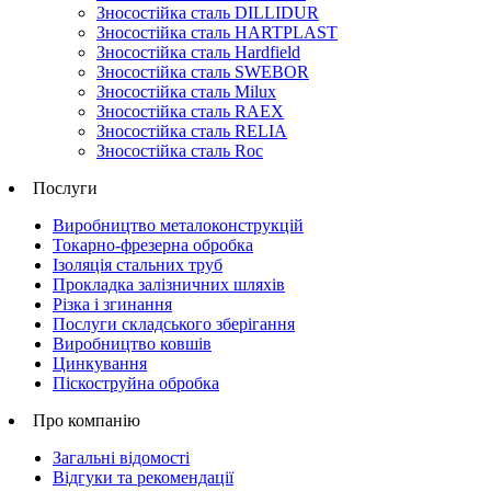
Зносостійка сталь DILLIDUR
Зносостійка сталь HARTPLAST
Зносостійка сталь Hardfield
Зносостійка сталь SWEBOR
Зносостійка сталь Milux
Зносостійка сталь RAEX
Зносостійка сталь RELIA
Зносостійка сталь Roc
Послуги
Виробництво металоконструкцій
Токарно-фрезерна обробка
Ізоляція стальних труб
Прокладка залізничних шляхів
Різка і згинання
Послуги складського зберігання
Виробництво ковшів
Цинкування
Піскоструйна обробка
Про компанію
Загальні відомості
Відгуки та рекомендації