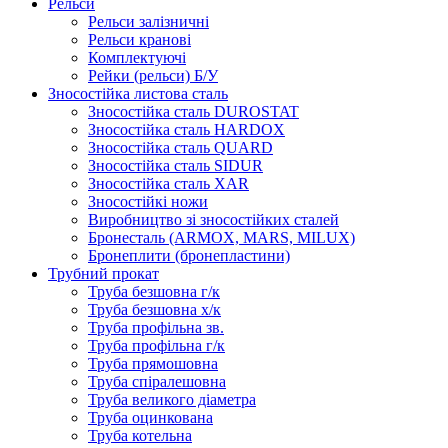
Рельси
Рельси залізничні
Рельси кранові
Комплектуючі
Рейки (рельси) Б/У
Зносостійка листова сталь
Зносостійка сталь DUROSTAT
Зносостійка сталь HARDOX
Зносостійка сталь QUARD
Зносостійка сталь SIDUR
Зносостійка сталь XAR
Зносостійкі ножи
Виробництво зі зносостійких сталей
Бронесталь (ARMOX, MARS, MILUX)
Бронеплити (бронепластини)
Трубний прокат
Труба безшовна г/к
Труба безшовна х/к
Труба профільна зв.
Труба профільна г/к
Труба прямошовна
Труба спіралешовна
Труба великого діаметра
Труба оцинкована
Труба котельна