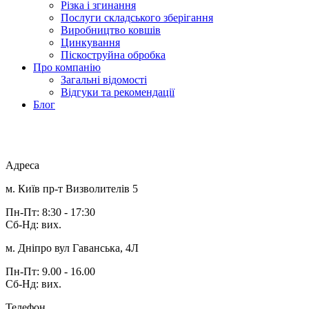
Різка і згинання
Послуги складського зберігання
Виробництво ковшів
Цинкування
Піскоструйна обробка
Про компанію
Загальні відомості
Відгуки та рекомендації
Блог
Адреса
м. Київ пр-т Визволителів 5
Пн-Пт: 8:30 - 17:30
Сб-Нд: вих.
м. Дніпро вул Гаванська, 4Л
Пн-Пт: 9.00 - 16.00
Сб-Нд: вих.
Телефон