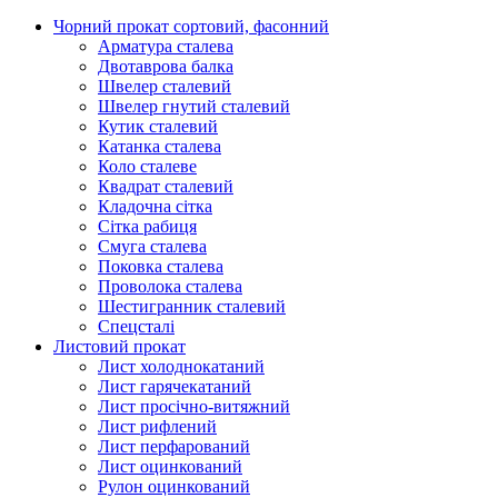
Чорний прокат сортовий, фасонний
Арматура сталева
Двотаврова балка
Швелер сталевий
Швелер гнутий сталевий
Кутик сталевий
Катанка сталева
Коло сталеве
Квадрат сталевий
Кладочна сітка
Сітка рабиця
Смуга сталева
Поковка сталева
Проволока сталева
Шестигранник сталевий
Спецсталі
Листовий прокат
Лист холоднокатаний
Лист гарячекатаний
Лист просічно-витяжний
Лист рифлений
Лист перфарований
Лист оцинкований
Рулон оцинкований