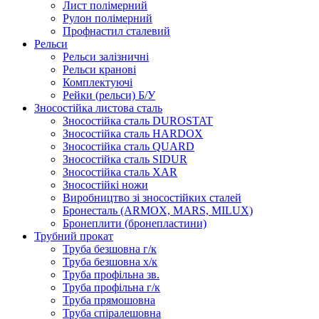
Лист полімерний
Рулон полімерний
Профнастил сталевий
Рельси
Рельси залізничні
Рельси кранові
Комплектуючі
Рейки (рельси) Б/У
Зносостійка листова сталь
Зносостійка сталь DUROSTAT
Зносостійка сталь HARDOX
Зносостійка сталь QUARD
Зносостійка сталь SIDUR
Зносостійка сталь XAR
Зносостійкі ножи
Виробництво зі зносостійких сталей
Бронесталь (ARMOX, MARS, MILUX)
Бронеплити (бронепластини)
Трубний прокат
Труба безшовна г/к
Труба безшовна х/к
Труба профільна зв.
Труба профільна г/к
Труба прямошовна
Труба спіралешовна