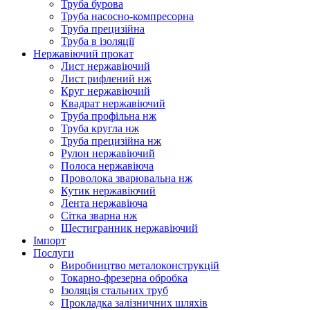
Труба бурова
Труба насосно-компресорна
Труба прецизійна
Труба в ізоляції
Нержавіючий прокат
Лист нержавіючий
Лист рифлений нж
Круг нержавіючий
Квадрат нержавіючий
Труба профільна нж
Труба кругла нж
Труба прецизійна нж
Рулон нержавіючий
Полоса нержавіюча
Проволока зварювальна нж
Кутик нержавіючий
Лента нержавіюча
Сітка зварна нж
Шестигранник нержавіючий
Імпорт
Послуги
Виробництво металоконструкцій
Токарно-фрезерна обробка
Ізоляція стальних труб
Прокладка залізничних шляхів