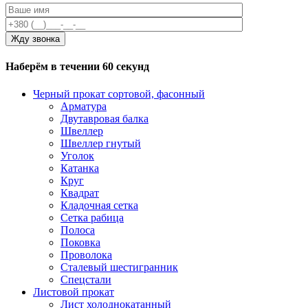
Наберём в течении 60 секунд
Черный прокат сортовой, фасонный
Арматура
Двутавровая балка
Швеллер
Швеллер гнутый
Уголок
Катанка
Круг
Квадрат
Кладочная сетка
Сетка рабица
Полоса
Поковка
Проволока
Сталевый шестигранник
Спецстали
Листовой прокат
Лист холоднокатанный