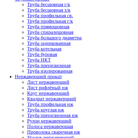
Труба бесшовная г/к
Труба бесшовная х/к
Труба профильная св.
Труба профильная г/к
Труба прямошовная
Труба спиралешовная
Труба большого диаметра
Труба оцинкованная
Труба котельная
Труба буровая
Труба НКТ
Труба прецизионная
Труба изолированная
Нержавеющий прокат
Лист нержавеющий
Лист рифлёный нж
Круг нержавеющий
Квадрат нержавеющий
Труба профильная нж
Труба круглая нж
Труба прецизионная нж
Рулон нержавеющий
Полоса нержавеющая
Проволока сварочная нж
Уголок нержавеющий