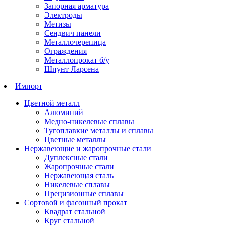
Запорная арматура
Электроды
Метизы
Сендвич панели
Металлочерепица
Ограждения
Металлопрокат б/у
Шпунт Ларсена
Импорт
Цветной металл
Алюминий
Медно-никелевые сплавы
Тугоплавкие металлы и сплавы
Цветные металлы
Нержавеющие и жаропрочные стали
Дуплексные стали
Жаропрочные стали
Нержавеющая сталь
Никелевые сплавы
Прецизионные сплавы
Сортовой и фасонный прокат
Квадрат стальной
Круг стальной