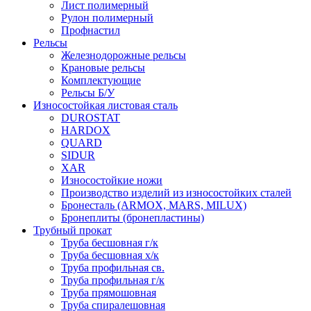
Лист полимерный
Рулон полимерный
Профнастил
Рельсы
Железнодорожные рельсы
Крановые рельсы
Комплектующие
Рельсы Б/У
Износостойкая листовая сталь
DUROSTAT
HARDOX
QUARD
SIDUR
XAR
Износостойкие ножи
Производство изделий из износостойких сталей
Бронесталь (ARMOX, MARS, MILUX)
Бронеплиты (бронепластины)
Трубный прокат
Труба бесшовная г/к
Труба бесшовная х/к
Труба профильная св.
Труба профильная г/к
Труба прямошовная
Труба спиралешовная