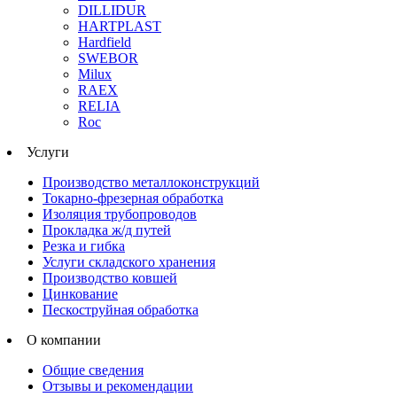
DILLIDUR
HARTPLAST
Hardfield
SWEBOR
Milux
RAEX
RELIA
Roc
Услуги
Производство металлоконструкций
Токарно-фрезерная обработка
Изоляция трубопроводов
Прокладка ж/д путей
Резка и гибка
Услуги складского хранения
Производство ковшей
Цинкование
Пескоструйная обработка
О компании
Общие сведения
Отзывы и рекомендации