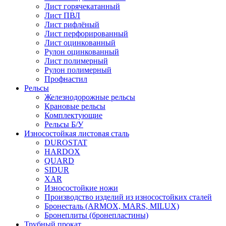
Лист горячекатанный
Лист ПВЛ
Лист рифлёный
Лист перфорированный
Лист оцинкованный
Рулон оцинкованный
Лист полимерный
Рулон полимерный
Профнастил
Рельсы
Железнодорожные рельсы
Крановые рельсы
Комплектующие
Рельсы Б/У
Износостойкая листовая сталь
DUROSTAT
HARDOX
QUARD
SIDUR
XAR
Износостойкие ножи
Производство изделий из износостойких сталей
Бронесталь (ARMOX, MARS, MILUX)
Бронеплиты (бронепластины)
Трубный прокат