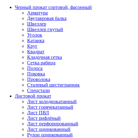
Черный прокат сортовой, фасонный
Арматура
Двутавровая балка
Швеллер
Швеллер гнутый
Уголок
Катанка
Круг
Квадрат
Кладочная сетка
Сетка рабица
Полоса
Поковка
Проволока
Сталевый шестигранник
Спецстали
Листовой прокат
Лист холоднокатанный
Лист горячекатанный
Лист ПВЛ
Лист рифлёный
Лист перфорированный
Лист оцинкованный
Рулон оцинкованный