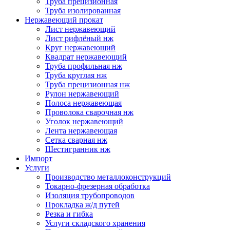
Труба прецизионная
Труба изолированная
Нержавеющий прокат
Лист нержавеющий
Лист рифлёный нж
Круг нержавеющий
Квадрат нержавеющий
Труба профильная нж
Труба круглая нж
Труба прецизионная нж
Рулон нержавеющий
Полоса нержавеющая
Проволока сварочная нж
Уголок нержавеющий
Лента нержавеющая
Сетка сварная нж
Шестигранник нж
Импорт
Услуги
Производство металлоконструкций
Токарно-фрезерная обработка
Изоляция трубопроводов
Прокладка ж/д путей
Резка и гибка
Услуги складского хранения