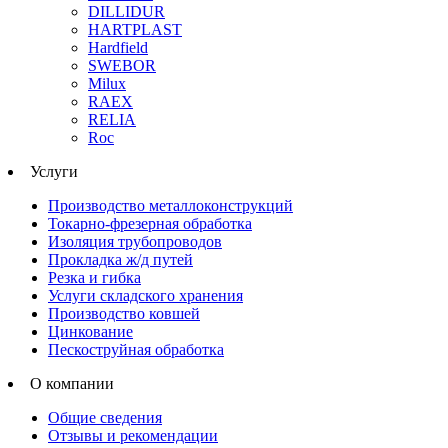
DILLIDUR
HARTPLAST
Hardfield
SWEBOR
Milux
RAEX
RELIA
Roc
Услуги
Производство металлоконструкций
Токарно-фрезерная обработка
Изоляция трубопроводов
Прокладка ж/д путей
Резка и гибка
Услуги складского хранения
Производство ковшей
Цинкование
Пескоструйная обработка
О компании
Общие сведения
Отзывы и рекомендации