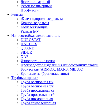
Лист полимерный
Рулон полимерный
Профнастил
Рельсы
Железнодорожные рельсы
Крановые рельсы
Комплектующие
Рельсы Б/У
Износостойкая листовая сталь
DUROSTAT
HARDOX
QUARD
SIDUR
XAR
Износостойкие ножи
Производство изделий из износостойких сталей
Бронесталь (ARMOX, MARS, MILUX)
Бронеплиты (бронепластины)
Трубный прокат
Труба бесшовная г/к
Труба бесшовная х/к
Труба профильная св.
Труба профильная г/к
Труба прямошовная
Труба спиралешовная