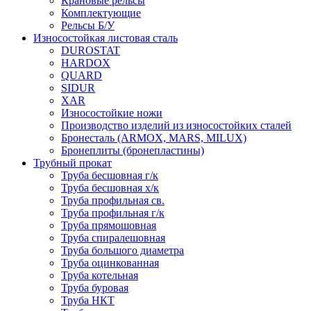
Крановые рельсы
Комплектующие
Рельсы Б/У
Износостойкая листовая сталь
DUROSTAT
HARDOX
QUARD
SIDUR
XAR
Износостойкие ножи
Производство изделий из износостойких сталей
Бронесталь (ARMOX, MARS, MILUX)
Бронеплиты (бронепластины)
Трубный прокат
Труба бесшовная г/к
Труба бесшовная х/к
Труба профильная св.
Труба профильная г/к
Труба прямошовная
Труба спиралешовная
Труба большого диаметра
Труба оцинкованная
Труба котельная
Труба буровая
Труба НКТ