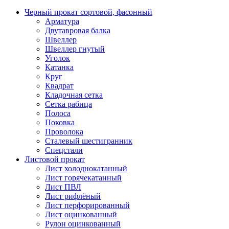
Черный прокат сортовой, фасонный
Арматура
Двутавровая балка
Швеллер
Швеллер гнутый
Уголок
Катанка
Круг
Квадрат
Кладочная сетка
Сетка рабица
Полоса
Поковка
Проволока
Сталевый шестигранник
Спецстали
Листовой прокат
Лист холоднокатанный
Лист горячекатанный
Лист ПВЛ
Лист рифлёный
Лист перфорированный
Лист оцинкованный
Рулон оцинкованный