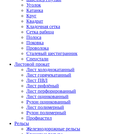
Уголок
Катанка
Круг
Квадрат
Кладочная сетка
Сетка рабица
Полоса
Поковка
Проволока
Сталевый шестигранник
Спецстали
Листовой прокат
Лист холоднокатанный
Лист горячекатанный
Лист ПВЛ
Лист рифлёный
Лист перфорированный
Лист оцинкованный
Рулон оцинкованный
Лист полимерный
Рулон полимерный
Профнастил
Рельсы
Железнодорожные рельсы