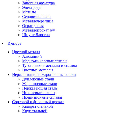
Запорная арматура
Электроды
Метизы
Сендвич панели
Металлочерепица
Ограждения
Металлопрокат б/у
Шпунт Ларсена
Импорт
Цветной металл
Алюминий
Медно-никелевые сплавы
Тугоплавкие металлы и сплавы
Цветные металлы
Нержавеющие и жаропрочные стали
Дуплексные стали
Жаропрочные стали
Нержавеющая сталь
Никелевые сплавы
Прецизионные сплавы
Сортовой и фасонный прокат
Квадрат стальной
Круг стальной