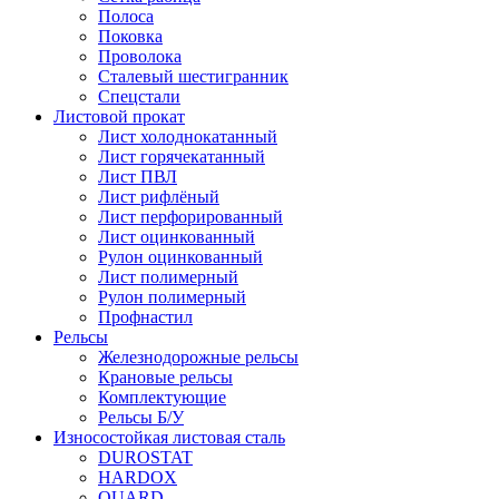
Полоса
Поковка
Проволока
Сталевый шестигранник
Спецстали
Листовой прокат
Лист холоднокатанный
Лист горячекатанный
Лист ПВЛ
Лист рифлёный
Лист перфорированный
Лист оцинкованный
Рулон оцинкованный
Лист полимерный
Рулон полимерный
Профнастил
Рельсы
Железнодорожные рельсы
Крановые рельсы
Комплектующие
Рельсы Б/У
Износостойкая листовая сталь
DUROSTAT
HARDOX
QUARD