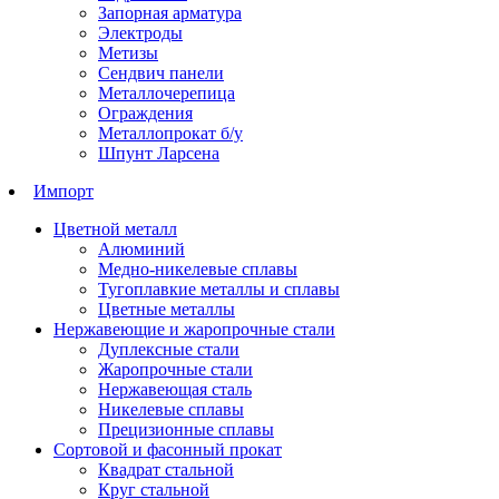
Запорная арматура
Электроды
Метизы
Сендвич панели
Металлочерепица
Ограждения
Металлопрокат б/у
Шпунт Ларсена
Импорт
Цветной металл
Алюминий
Медно-никелевые сплавы
Тугоплавкие металлы и сплавы
Цветные металлы
Нержавеющие и жаропрочные стали
Дуплексные стали
Жаропрочные стали
Нержавеющая сталь
Никелевые сплавы
Прецизионные сплавы
Сортовой и фасонный прокат
Квадрат стальной
Круг стальной