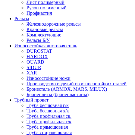
Лист полимерный
Рулон полимерный
Профнастил
Рельсы
Железнодорожные рельсы
Крановые рельсы
Комплектующие
Рельсы Б/У
Износостойкая листовая сталь
DUROSTAT
HARDOX
QUARD
SIDUR
XAR
Износостойкие ножи
Производство изделий из износостойких сталей
Бронесталь (ARMOX, MARS, MILUX)
Бронеплиты (бронепластины)
Трубный прокат
Труба бесшовная г/к
Труба бесшовная х/к
Труба профильная св.
Труба профильная г/к
Труба прямошовная
Труба спиралешовная