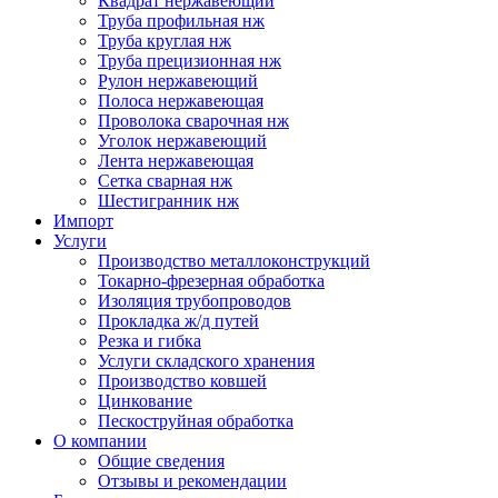
Квадрат нержавеющий
Труба профильная нж
Труба круглая нж
Труба прецизионная нж
Рулон нержавеющий
Полоса нержавеющая
Проволока сварочная нж
Уголок нержавеющий
Лента нержавеющая
Сетка сварная нж
Шестигранник нж
Импорт
Услуги
Производство металлоконструкций
Токарно-фрезерная обработка
Изоляция трубопроводов
Прокладка ж/д путей
Резка и гибка
Услуги складского хранения
Производство ковшей
Цинкование
Пескоструйная обработка
О компании
Общие сведения
Отзывы и рекомендации