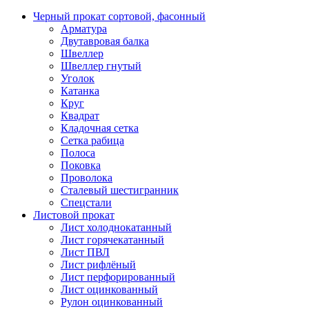
Черный прокат сортовой, фасонный
Арматура
Двутавровая балка
Швеллер
Швеллер гнутый
Уголок
Катанка
Круг
Квадрат
Кладочная сетка
Сетка рабица
Полоса
Поковка
Проволока
Сталевый шестигранник
Спецстали
Листовой прокат
Лист холоднокатанный
Лист горячекатанный
Лист ПВЛ
Лист рифлёный
Лист перфорированный
Лист оцинкованный
Рулон оцинкованный