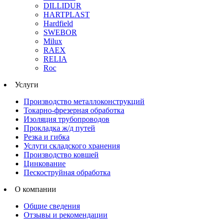
DILLIDUR
HARTPLAST
Hardfield
SWEBOR
Milux
RAEX
RELIA
Roc
Услуги
Производство металлоконструкций
Токарно-фрезерная обработка
Изоляция трубопроводов
Прокладка ж/д путей
Резка и гибка
Услуги складского хранения
Производство ковшей
Цинкование
Пескоструйная обработка
О компании
Общие сведения
Отзывы и рекомендации