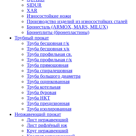
SIDUR
XAR
Износостойкие ножи
Производство изделий из износостойких сталей
Бронесталь (ARMOX, MARS, MILUX)
Бронеплиты (бронепластины)
Трубный прокат
Труба бесшовная г/к
Труба бесшовная х/к
Труба профильная св.
Труба профильная г/к
Труба прямошовная
Труба спиралешовная
Труба большого диаметра
Труба оцинкованная
Труба котельная
Труба буровая
Труба НКТ
Труба прецизионная
Труба изолированная
Нержавеющий прокат
Лист нержавеющий
Лист рифлёный нж
Круг нержавеющий