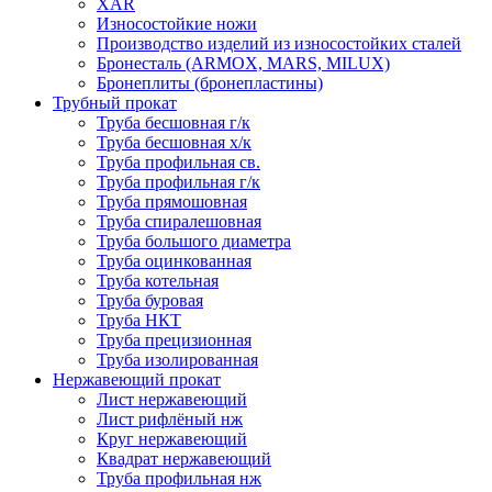
XAR
Износостойкие ножи
Производство изделий из износостойких сталей
Бронесталь (ARMOX, MARS, MILUX)
Бронеплиты (бронепластины)
Трубный прокат
Труба бесшовная г/к
Труба бесшовная х/к
Труба профильная св.
Труба профильная г/к
Труба прямошовная
Труба спиралешовная
Труба большого диаметра
Труба оцинкованная
Труба котельная
Труба буровая
Труба НКТ
Труба прецизионная
Труба изолированная
Нержавеющий прокат
Лист нержавеющий
Лист рифлёный нж
Круг нержавеющий
Квадрат нержавеющий
Труба профильная нж