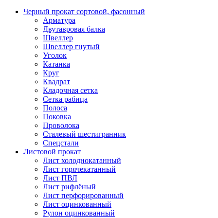
Черный прокат сортовой, фасонный
Арматура
Двутавровая балка
Швеллер
Швеллер гнутый
Уголок
Катанка
Круг
Квадрат
Кладочная сетка
Сетка рабица
Полоса
Поковка
Проволока
Сталевый шестигранник
Спецстали
Листовой прокат
Лист холоднокатанный
Лист горячекатанный
Лист ПВЛ
Лист рифлёный
Лист перфорированный
Лист оцинкованный
Рулон оцинкованный