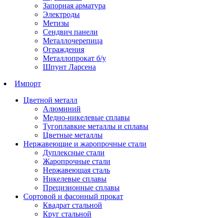
Запорная арматура
Электроды
Метизы
Сендвич панели
Металлочерепица
Ограждения
Металлопрокат б/у
Шпунт Ларсена
Импорт
Цветной металл
Алюминий
Медно-никелевые сплавы
Тугоплавкие металлы и сплавы
Цветные металлы
Нержавеющие и жаропрочные стали
Дуплексные стали
Жаропрочные стали
Нержавеющая сталь
Никелевые сплавы
Прецизионные сплавы
Сортовой и фасонный прокат
Квадрат стальной
Круг стальной