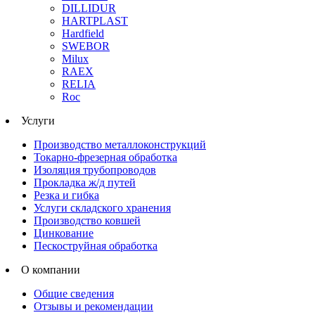
DILLIDUR
HARTPLAST
Hardfield
SWEBOR
Milux
RAEX
RELIA
Roc
Услуги
Производство металлоконструкций
Токарно-фрезерная обработка
Изоляция трубопроводов
Прокладка ж/д путей
Резка и гибка
Услуги складского хранения
Производство ковшей
Цинкование
Пескоструйная обработка
О компании
Общие сведения
Отзывы и рекомендации