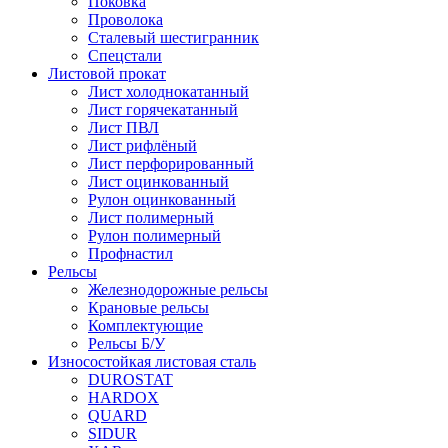
Поковка
Проволока
Сталевый шестигранник
Спецстали
Листовой прокат
Лист холоднокатанный
Лист горячекатанный
Лист ПВЛ
Лист рифлёный
Лист перфорированный
Лист оцинкованный
Рулон оцинкованный
Лист полимерный
Рулон полимерный
Профнастил
Рельсы
Железнодорожные рельсы
Крановые рельсы
Комплектующие
Рельсы Б/У
Износостойкая листовая сталь
DUROSTAT
HARDOX
QUARD
SIDUR