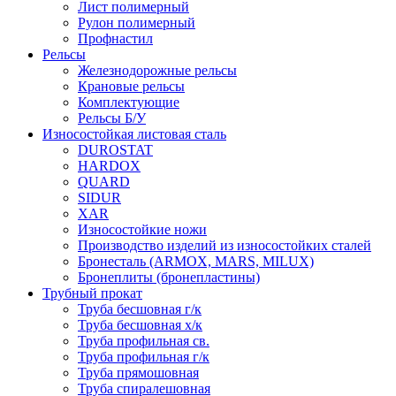
Лист полимерный
Рулон полимерный
Профнастил
Рельсы
Железнодорожные рельсы
Крановые рельсы
Комплектующие
Рельсы Б/У
Износостойкая листовая сталь
DUROSTAT
HARDOX
QUARD
SIDUR
XAR
Износостойкие ножи
Производство изделий из износостойких сталей
Бронесталь (ARMOX, MARS, MILUX)
Бронеплиты (бронепластины)
Трубный прокат
Труба бесшовная г/к
Труба бесшовная х/к
Труба профильная св.
Труба профильная г/к
Труба прямошовная
Труба спиралешовная