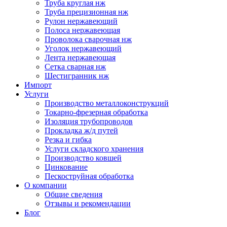
Труба круглая нж
Труба прецизионная нж
Рулон нержавеющий
Полоса нержавеющая
Проволока сварочная нж
Уголок нержавеющий
Лента нержавеющая
Сетка сварная нж
Шестигранник нж
Импорт
Услуги
Производство металлоконструкций
Токарно-фрезерная обработка
Изоляция трубопроводов
Прокладка ж/д путей
Резка и гибка
Услуги складского хранения
Производство ковшей
Цинкование
Пескоструйная обработка
О компании
Общие сведения
Отзывы и рекомендации
Блог