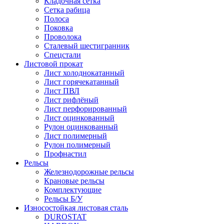
Кладочная сетка
Сетка рабица
Полоса
Поковка
Проволока
Сталевый шестигранник
Спецстали
Листовой прокат
Лист холоднокатанный
Лист горячекатанный
Лист ПВЛ
Лист рифлёный
Лист перфорированный
Лист оцинкованный
Рулон оцинкованный
Лист полимерный
Рулон полимерный
Профнастил
Рельсы
Железнодорожные рельсы
Крановые рельсы
Комплектующие
Рельсы Б/У
Износостойкая листовая сталь
DUROSTAT