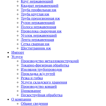
Круг нержавеющий
Квадрат нержавеющий
Труба профильная нж
Труба круглая нж
Труба прецизионная нж
Рулон нержавеющий
Полоса нержавеющая
Проволока сварочная нж
Уголок нержавеющий
Лента нержавеющая
Сетка сварная нж
Шестигранник нж
Импорт
Услуги
Производство металлоконструкций
Токарно-фрезерная обработка
Изоляция трубопроводов
Прокладка ж/д путей
Резка и гибка
Услуги складского хранения
Производство ковшей
Цинкование
Пескоструйная обработка
О компании
Общие сведения