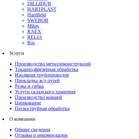
DILLIDUR
HARTPLAST
Hardfield
SWEBOR
Milux
RAEX
RELIA
Roc
Услуги
Производство металлоконструкций
Токарно-фрезерная обработка
Изоляция трубопроводов
Прокладка ж/д путей
Резка и гибка
Услуги складского хранения
Производство ковшей
Цинкование
Пескоструйная обработка
О компании
Общие сведения
Отзывы и рекомендации