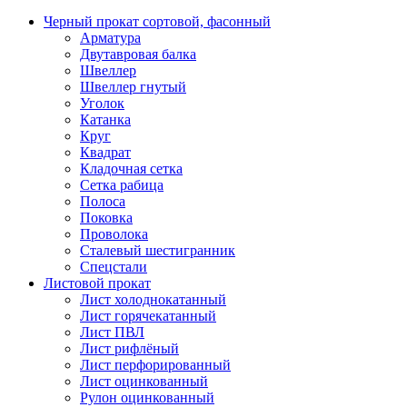
Черный прокат сортовой, фасонный
Арматура
Двутавровая балка
Швеллер
Швеллер гнутый
Уголок
Катанка
Круг
Квадрат
Кладочная сетка
Сетка рабица
Полоса
Поковка
Проволока
Сталевый шестигранник
Спецстали
Листовой прокат
Лист холоднокатанный
Лист горячекатанный
Лист ПВЛ
Лист рифлёный
Лист перфорированный
Лист оцинкованный
Рулон оцинкованный