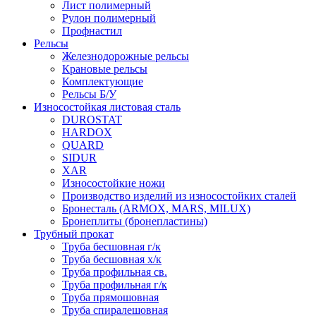
Лист полимерный
Рулон полимерный
Профнастил
Рельсы
Железнодорожные рельсы
Крановые рельсы
Комплектующие
Рельсы Б/У
Износостойкая листовая сталь
DUROSTAT
HARDOX
QUARD
SIDUR
XAR
Износостойкие ножи
Производство изделий из износостойких сталей
Бронесталь (ARMOX, MARS, MILUX)
Бронеплиты (бронепластины)
Трубный прокат
Труба бесшовная г/к
Труба бесшовная х/к
Труба профильная св.
Труба профильная г/к
Труба прямошовная
Труба спиралешовная