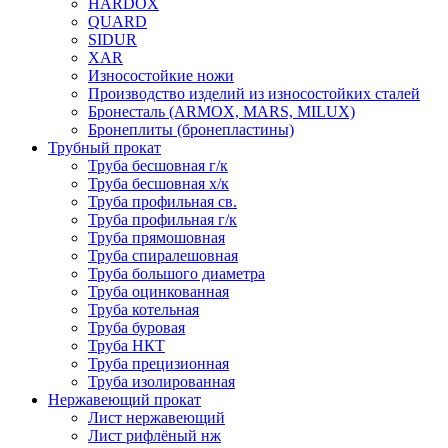
HARDOX
QUARD
SIDUR
XAR
Износостойкие ножи
Производство изделий из износостойких сталей
Бронесталь (ARMOX, MARS, MILUX)
Бронеплиты (бронепластины)
Трубный прокат
Труба бесшовная г/к
Труба бесшовная х/к
Труба профильная св.
Труба профильная г/к
Труба прямошовная
Труба спиралешовная
Труба большого диаметра
Труба оцинкованная
Труба котельная
Труба буровая
Труба НКТ
Труба прецизионная
Труба изолированная
Нержавеющий прокат
Лист нержавеющий
Лист рифлёный нж