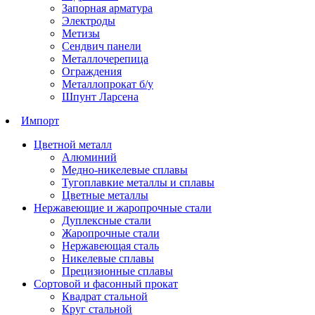
Запорная арматура
Электроды
Метизы
Сендвич панели
Металлочерепица
Ограждения
Металлопрокат б/у
Шпунт Ларсена
Импорт
Цветной металл
Алюминий
Медно-никелевые сплавы
Тугоплавкие металлы и сплавы
Цветные металлы
Нержавеющие и жаропрочные стали
Дуплексные стали
Жаропрочные стали
Нержавеющая сталь
Никелевые сплавы
Прецизионные сплавы
Сортовой и фасонный прокат
Квадрат стальной
Круг стальной