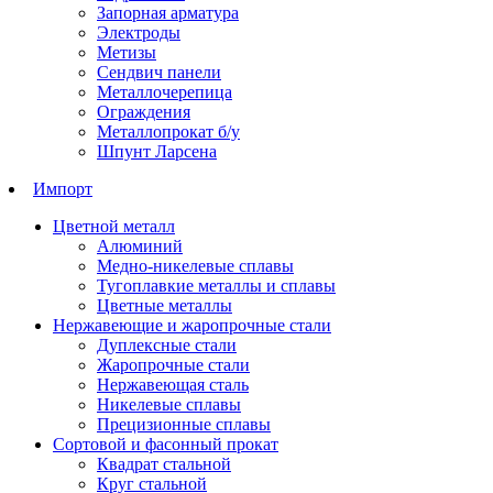
Запорная арматура
Электроды
Метизы
Сендвич панели
Металлочерепица
Ограждения
Металлопрокат б/у
Шпунт Ларсена
Импорт
Цветной металл
Алюминий
Медно-никелевые сплавы
Тугоплавкие металлы и сплавы
Цветные металлы
Нержавеющие и жаропрочные стали
Дуплексные стали
Жаропрочные стали
Нержавеющая сталь
Никелевые сплавы
Прецизионные сплавы
Сортовой и фасонный прокат
Квадрат стальной
Круг стальной