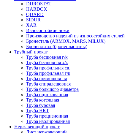
DUROSTAT
HARDOX
QUARD
SIDUR
XAR
Износостойкие ножи
Производство изделий из износостойких сталей
Бронесталь (ARMOX, MARS, MILUX)
Бронеплиты (бронепластины)
Трубный прокат
Труба бесшовная г/к
Труба бесшовная х/к
Труба профильная св.
Труба профильная г/к
Труба прямошовная
Труба спиралешовная
Труба большого диаметра
Труба оцинкованная
Труба котельная
Труба буровая
Труба НКТ
Труба прецизионная
Труба изолированная
Нержавеющий прокат
Лист нержавеющий