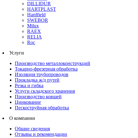
DILLIDUR
HARTPLAST
Hardfield
SWEBOR
Milux
RAEX
RELIA
Roc
Услуги
Производство металлоконструкций
Токарно-фрезерная обработка
Изоляция трубопроводов
Прокладка ж/д путей
Резка и гибка
Услуги складского хранения
Производство ковшей
Цинкование
Пескоструйная обработка
О компании
Общие сведения
Отзывы и рекомендации