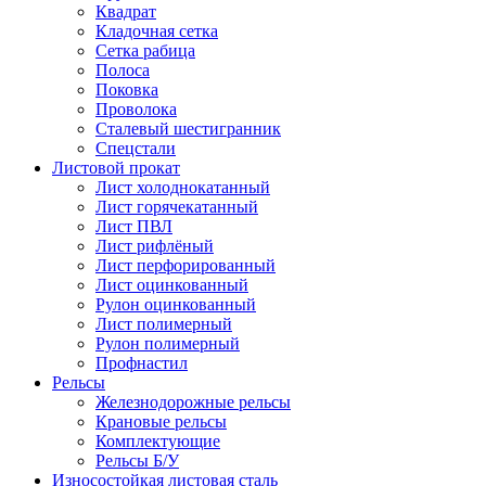
Квадрат
Кладочная сетка
Сетка рабица
Полоса
Поковка
Проволока
Сталевый шестигранник
Спецстали
Листовой прокат
Лист холоднокатанный
Лист горячекатанный
Лист ПВЛ
Лист рифлёный
Лист перфорированный
Лист оцинкованный
Рулон оцинкованный
Лист полимерный
Рулон полимерный
Профнастил
Рельсы
Железнодорожные рельсы
Крановые рельсы
Комплектующие
Рельсы Б/У
Износостойкая листовая сталь