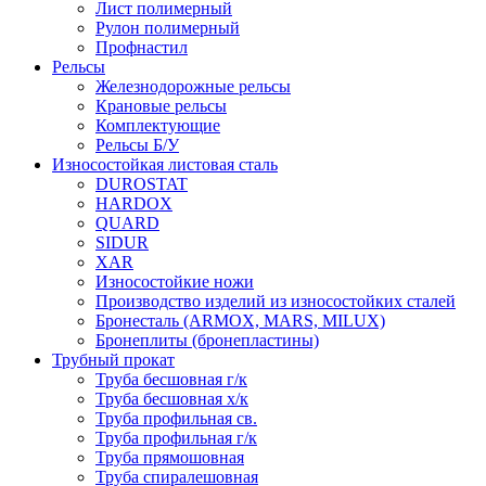
Лист полимерный
Рулон полимерный
Профнастил
Рельсы
Железнодорожные рельсы
Крановые рельсы
Комплектующие
Рельсы Б/У
Износостойкая листовая сталь
DUROSTAT
HARDOX
QUARD
SIDUR
XAR
Износостойкие ножи
Производство изделий из износостойких сталей
Бронесталь (ARMOX, MARS, MILUX)
Бронеплиты (бронепластины)
Трубный прокат
Труба бесшовная г/к
Труба бесшовная х/к
Труба профильная св.
Труба профильная г/к
Труба прямошовная
Труба спиралешовная