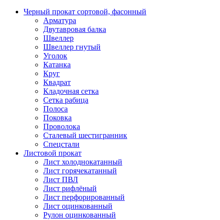
Черный прокат сортовой, фасонный
Арматура
Двутавровая балка
Швеллер
Швеллер гнутый
Уголок
Катанка
Круг
Квадрат
Кладочная сетка
Сетка рабица
Полоса
Поковка
Проволока
Сталевый шестигранник
Спецстали
Листовой прокат
Лист холоднокатанный
Лист горячекатанный
Лист ПВЛ
Лист рифлёный
Лист перфорированный
Лист оцинкованный
Рулон оцинкованный