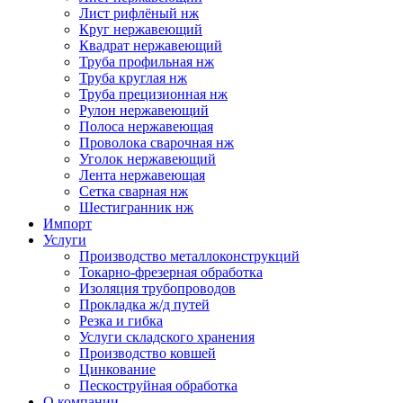
Лист рифлёный нж
Круг нержавеющий
Квадрат нержавеющий
Труба профильная нж
Труба круглая нж
Труба прецизионная нж
Рулон нержавеющий
Полоса нержавеющая
Проволока сварочная нж
Уголок нержавеющий
Лента нержавеющая
Сетка сварная нж
Шестигранник нж
Импорт
Услуги
Производство металлоконструкций
Токарно-фрезерная обработка
Изоляция трубопроводов
Прокладка ж/д путей
Резка и гибка
Услуги складского хранения
Производство ковшей
Цинкование
Пескоструйная обработка
О компании