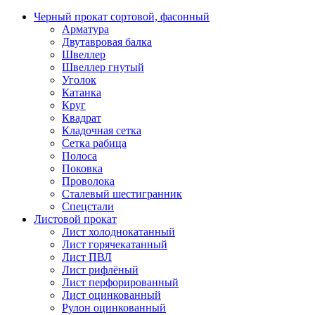
Черный прокат сортовой, фасонный
Арматура
Двутавровая балка
Швеллер
Швеллер гнутый
Уголок
Катанка
Круг
Квадрат
Кладочная сетка
Сетка рабица
Полоса
Поковка
Проволока
Сталевый шестигранник
Спецстали
Листовой прокат
Лист холоднокатанный
Лист горячекатанный
Лист ПВЛ
Лист рифлёный
Лист перфорированный
Лист оцинкованный
Рулон оцинкованный