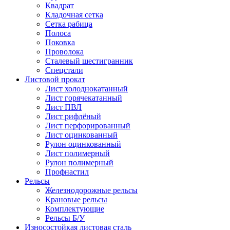
Квадрат
Кладочная сетка
Сетка рабица
Полоса
Поковка
Проволока
Сталевый шестигранник
Спецстали
Листовой прокат
Лист холоднокатанный
Лист горячекатанный
Лист ПВЛ
Лист рифлёный
Лист перфорированный
Лист оцинкованный
Рулон оцинкованный
Лист полимерный
Рулон полимерный
Профнастил
Рельсы
Железнодорожные рельсы
Крановые рельсы
Комплектующие
Рельсы Б/У
Износостойкая листовая сталь