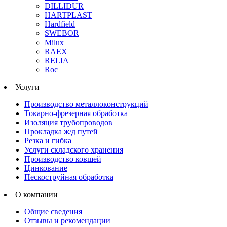
DILLIDUR
HARTPLAST
Hardfield
SWEBOR
Milux
RAEX
RELIA
Roc
Услуги
Производство металлоконструкций
Токарно-фрезерная обработка
Изоляция трубопроводов
Прокладка ж/д путей
Резка и гибка
Услуги складского хранения
Производство ковшей
Цинкование
Пескоструйная обработка
О компании
Общие сведения
Отзывы и рекомендации