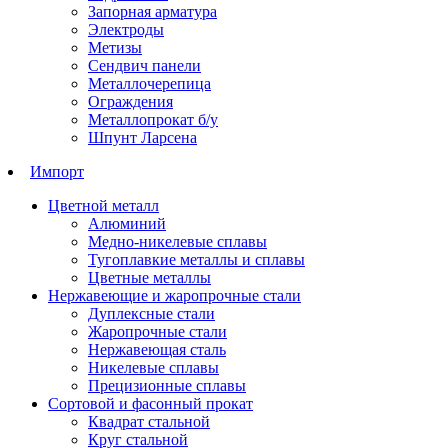
Запорная арматура
Электроды
Метизы
Сендвич панели
Металлочерепица
Ограждения
Металлопрокат б/у
Шпунт Ларсена
Импорт
Цветной металл
Алюминий
Медно-никелевые сплавы
Тугоплавкие металлы и сплавы
Цветные металлы
Нержавеющие и жаропрочные стали
Дуплексные стали
Жаропрочные стали
Нержавеющая сталь
Никелевые сплавы
Прецизионные сплавы
Сортовой и фасонный прокат
Квадрат стальной
Круг стальной