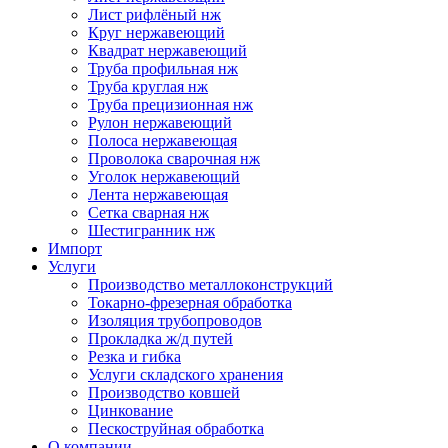
Лист рифлёный нж
Круг нержавеющий
Квадрат нержавеющий
Труба профильная нж
Труба круглая нж
Труба прецизионная нж
Рулон нержавеющий
Полоса нержавеющая
Проволока сварочная нж
Уголок нержавеющий
Лента нержавеющая
Сетка сварная нж
Шестигранник нж
Импорт
Услуги
Производство металлоконструкций
Токарно-фрезерная обработка
Изоляция трубопроводов
Прокладка ж/д путей
Резка и гибка
Услуги складского хранения
Производство ковшей
Цинкование
Пескоструйная обработка
О компании