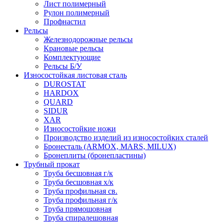
Лист полимерный
Рулон полимерный
Профнастил
Рельсы
Железнодорожные рельсы
Крановые рельсы
Комплектующие
Рельсы Б/У
Износостойкая листовая сталь
DUROSTAT
HARDOX
QUARD
SIDUR
XAR
Износостойкие ножи
Производство изделий из износостойких сталей
Бронесталь (ARMOX, MARS, MILUX)
Бронеплиты (бронепластины)
Трубный прокат
Труба бесшовная г/к
Труба бесшовная х/к
Труба профильная св.
Труба профильная г/к
Труба прямошовная
Труба спиралешовная