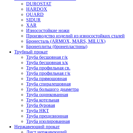
DUROSTAT
HARDOX
QUARD
SIDUR
XAR
Износостойкие ножи
Производство изделий из износостойких сталей
Бронесталь (ARMOX, MARS, MILUX)
Бронеплиты (бронепластины)
Трубный прокат
Труба бесшовная г/к
Труба бесшовная х/к
Труба профильная св.
Труба профильная г/к
Труба прямошовная
Труба спиралешовная
Труба большого диаметра
Труба оцинкованная
Труба котельная
Труба буровая
Труба НКТ
Труба прецизионная
Труба изолированная
Нержавеющий прокат
Лист нержавеющий