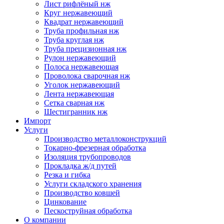
Лист рифлёный нж
Круг нержавеющий
Квадрат нержавеющий
Труба профильная нж
Труба круглая нж
Труба прецизионная нж
Рулон нержавеющий
Полоса нержавеющая
Проволока сварочная нж
Уголок нержавеющий
Лента нержавеющая
Сетка сварная нж
Шестигранник нж
Импорт
Услуги
Производство металлоконструкций
Токарно-фрезерная обработка
Изоляция трубопроводов
Прокладка ж/д путей
Резка и гибка
Услуги складского хранения
Производство ковшей
Цинкование
Пескоструйная обработка
О компании