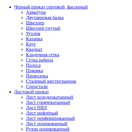
Черный прокат сортовой, фасонный
Арматура
Двутавровая балка
Швеллер
Швеллер гнутый
Уголок
Катанка
Круг
Квадрат
Кладочная сетка
Сетка рабица
Полоса
Поковка
Проволока
Сталевый шестигранник
Спецстали
Листовой прокат
Лист холоднокатанный
Лист горячекатанный
Лист ПВЛ
Лист рифлёный
Лист перфорированный
Лист оцинкованный
Рулон оцинкованный