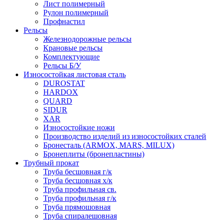
Лист полимерный
Рулон полимерный
Профнастил
Рельсы
Железнодорожные рельсы
Крановые рельсы
Комплектующие
Рельсы Б/У
Износостойкая листовая сталь
DUROSTAT
HARDOX
QUARD
SIDUR
XAR
Износостойкие ножи
Производство изделий из износостойких сталей
Бронесталь (ARMOX, MARS, MILUX)
Бронеплиты (бронепластины)
Трубный прокат
Труба бесшовная г/к
Труба бесшовная х/к
Труба профильная св.
Труба профильная г/к
Труба прямошовная
Труба спиралешовная