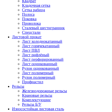
Квадрат
Кладочная сетка
Сетка рабица
Полоса
Поковка
Проволока
Сталевый шестигранник
Спецстали
Листовой прокат
Лист холоднокатанный
Лист горячекатанный
Лист ПВЛ
Лист рифлёный
Лист перфорированный
Лист оцинкованный
Рулон оцинкованный
Лист полимерный
Рулон полимерный
Профнастил
Рельсы
Железнодорожные рельсы
Крановые рельсы
Комплектующие
Рельсы Б/У
Износостойкая листовая сталь