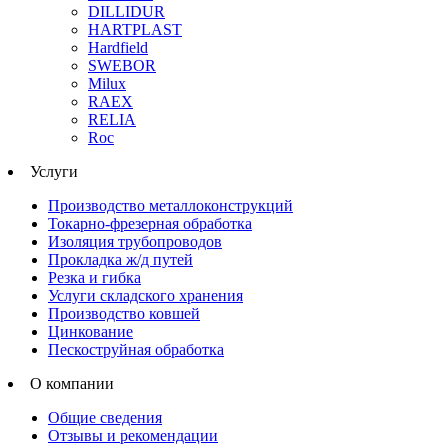
DILLIDUR
HARTPLAST
Hardfield
SWEBOR
Milux
RAEX
RELIA
Roc
Услуги
Производство металлоконструкций
Токарно-фрезерная обработка
Изоляция трубопроводов
Прокладка ж/д путей
Резка и гибка
Услуги складского хранения
Производство ковшей
Цинкование
Пескоструйная обработка
О компании
Общие сведения
Отзывы и рекомендации