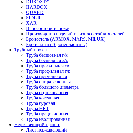
DUROSTAT
HARDOX
QUARD
SIDUR
XAR
Износостойкие ножи
Производство изделий из износостойких сталей
Бронесталь (ARMOX, MARS, MILUX)
Бронеплиты (бронепластины)
Трубный прокат
Труба бесшовная г/к
Труба бесшовная х/к
Труба профильная св.
Труба профильная г/к
Труба прямошовная
Труба спиралешовная
Труба большого диаметра
Труба оцинкованная
Труба котельная
Труба буровая
Труба НКТ
Труба прецизионная
Труба изолированная
Нержавеющий прокат
Лист нержавеющий