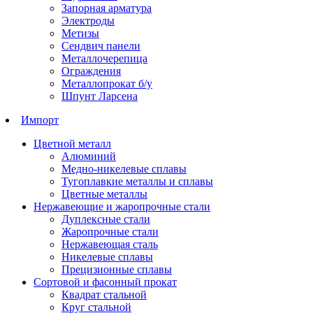
Запорная арматура
Электроды
Метизы
Сендвич панели
Металлочерепица
Ограждения
Металлопрокат б/у
Шпунт Ларсена
Импорт
Цветной металл
Алюминий
Медно-никелевые сплавы
Тугоплавкие металлы и сплавы
Цветные металлы
Нержавеющие и жаропрочные стали
Дуплексные стали
Жаропрочные стали
Нержавеющая сталь
Никелевые сплавы
Прецизионные сплавы
Сортовой и фасонный прокат
Квадрат стальной
Круг стальной