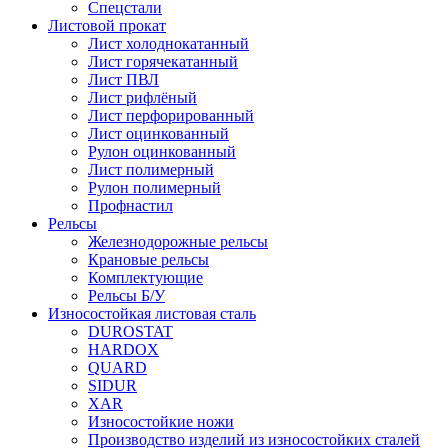
Спецстали
Листовой прокат
Лист холоднокатанный
Лист горячекатанный
Лист ПВЛ
Лист рифлёный
Лист перфорированный
Лист оцинкованный
Рулон оцинкованный
Лист полимерный
Рулон полимерный
Профнастил
Рельсы
Железнодорожные рельсы
Крановые рельсы
Комплектующие
Рельсы Б/У
Износостойкая листовая сталь
DUROSTAT
HARDOX
QUARD
SIDUR
XAR
Износостойкие ножи
Производство изделий из износостойких сталей