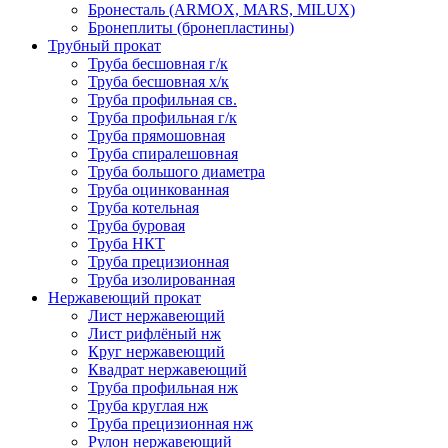
Бронесталь (ARMOX, MARS, MILUX)
Бронеплиты (бронепластины)
Трубный прокат
Труба бесшовная г/к
Труба бесшовная х/к
Труба профильная св.
Труба профильная г/к
Труба прямошовная
Труба спиралешовная
Труба большого диаметра
Труба оцинкованная
Труба котельная
Труба буровая
Труба НКТ
Труба прецизионная
Труба изолированная
Нержавеющий прокат
Лист нержавеющий
Лист рифлёный нж
Круг нержавеющий
Квадрат нержавеющий
Труба профильная нж
Труба круглая нж
Труба прецизионная нж
Рулон нержавеющий