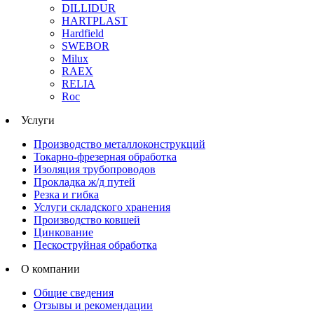
DILLIDUR
HARTPLAST
Hardfield
SWEBOR
Milux
RAEX
RELIA
Roc
Услуги
Производство металлоконструкций
Токарно-фрезерная обработка
Изоляция трубопроводов
Прокладка ж/д путей
Резка и гибка
Услуги складского хранения
Производство ковшей
Цинкование
Пескоструйная обработка
О компании
Общие сведения
Отзывы и рекомендации