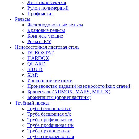
Лист полимерный
Рулон полимерный
Профнастил
Рельсы
Железнодорожные рельсы
Крановые рельсы
Комплектующие
Рельсы Б/У
Износостойкая листовая сталь
DUROSTAT
HARDOX
QUARD
SIDUR
XAR
Износостойкие ножи
Производство изделий из износостойких сталей
Бронесталь (ARMOX, MARS, MILUX)
Бронеплиты (бронепластины)
Трубный прокат
Труба бесшовная г/к
Труба бесшовная х/к
Труба профильная св.
Труба профильная г/к
Труба прямошовная
Труба спиралешовная