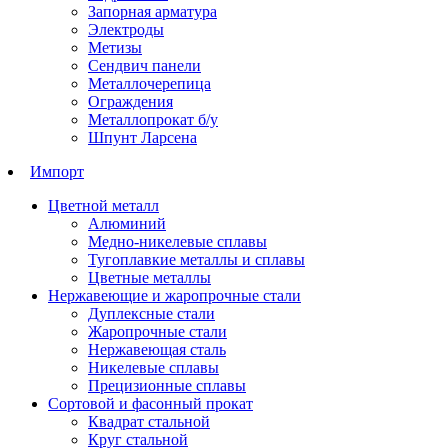
Запорная арматура
Электроды
Метизы
Сендвич панели
Металлочерепица
Ограждения
Металлопрокат б/у
Шпунт Ларсена
Импорт
Цветной металл
Алюминий
Медно-никелевые сплавы
Тугоплавкие металлы и сплавы
Цветные металлы
Нержавеющие и жаропрочные стали
Дуплексные стали
Жаропрочные стали
Нержавеющая сталь
Никелевые сплавы
Прецизионные сплавы
Сортовой и фасонный прокат
Квадрат стальной
Круг стальной