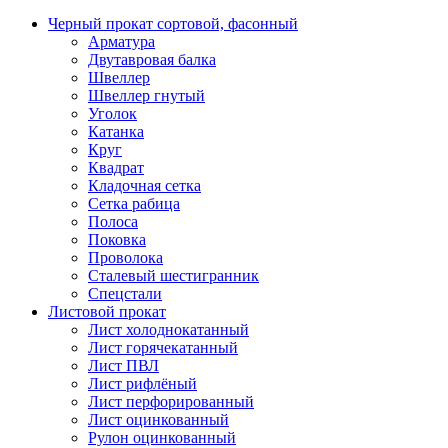
Черный прокат сортовой, фасонный
Арматура
Двутавровая балка
Швеллер
Швеллер гнутый
Уголок
Катанка
Круг
Квадрат
Кладочная сетка
Сетка рабица
Полоса
Поковка
Проволока
Сталевый шестигранник
Спецстали
Листовой прокат
Лист холоднокатанный
Лист горячекатанный
Лист ПВЛ
Лист рифлёный
Лист перфорированный
Лист оцинкованный
Рулон оцинкованный