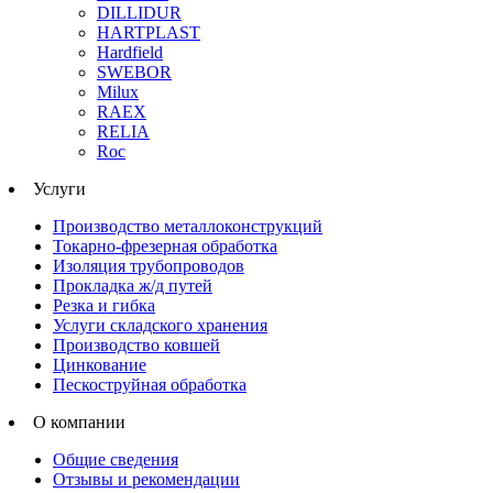
DILLIDUR
HARTPLAST
Hardfield
SWEBOR
Milux
RAEX
RELIA
Roc
Услуги
Производство металлоконструкций
Токарно-фрезерная обработка
Изоляция трубопроводов
Прокладка ж/д путей
Резка и гибка
Услуги складского хранения
Производство ковшей
Цинкование
Пескоструйная обработка
О компании
Общие сведения
Отзывы и рекомендации