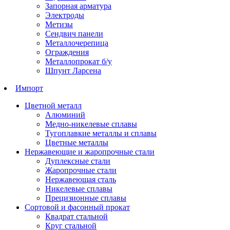
Запорная арматура
Электроды
Метизы
Сендвич панели
Металлочерепица
Ограждения
Металлопрокат б/у
Шпунт Ларсена
Импорт
Цветной металл
Алюминий
Медно-никелевые сплавы
Тугоплавкие металлы и сплавы
Цветные металлы
Нержавеющие и жаропрочные стали
Дуплексные стали
Жаропрочные стали
Нержавеющая сталь
Никелевые сплавы
Прецизионные сплавы
Сортовой и фасонный прокат
Квадрат стальной
Круг стальной