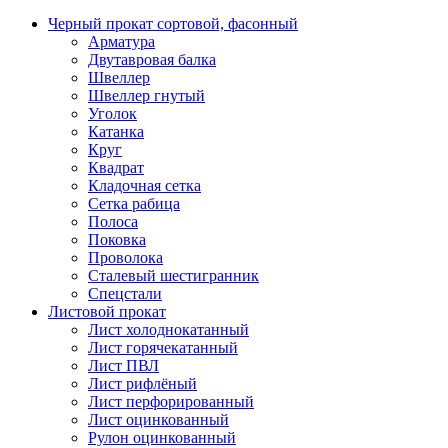
Черный прокат сортовой, фасонный
Арматура
Двутавровая балка
Швеллер
Швеллер гнутый
Уголок
Катанка
Круг
Квадрат
Кладочная сетка
Сетка рабица
Полоса
Поковка
Проволока
Сталевый шестигранник
Спецстали
Листовой прокат
Лист холоднокатанный
Лист горячекатанный
Лист ПВЛ
Лист рифлёный
Лист перфорированный
Лист оцинкованный
Рулон оцинкованный