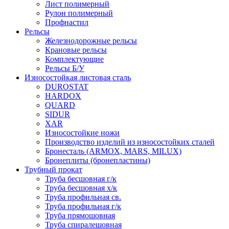
Лист полимерный
Рулон полимерный
Профнастил
Рельсы
Железнодорожные рельсы
Крановые рельсы
Комплектующие
Рельсы Б/У
Износостойкая листовая сталь
DUROSTAT
HARDOX
QUARD
SIDUR
XAR
Износостойкие ножи
Производство изделий из износостойких сталей
Бронесталь (ARMOX, MARS, MILUX)
Бронеплиты (бронепластины)
Трубный прокат
Труба бесшовная г/к
Труба бесшовная х/к
Труба профильная св.
Труба профильная г/к
Труба прямошовная
Труба спиралешовная