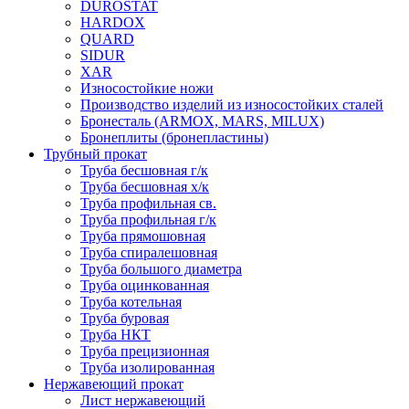
DUROSTAT
HARDOX
QUARD
SIDUR
XAR
Износостойкие ножи
Производство изделий из износостойких сталей
Бронесталь (ARMOX, MARS, MILUX)
Бронеплиты (бронепластины)
Трубный прокат
Труба бесшовная г/к
Труба бесшовная х/к
Труба профильная св.
Труба профильная г/к
Труба прямошовная
Труба спиралешовная
Труба большого диаметра
Труба оцинкованная
Труба котельная
Труба буровая
Труба НКТ
Труба прецизионная
Труба изолированная
Нержавеющий прокат
Лист нержавеющий