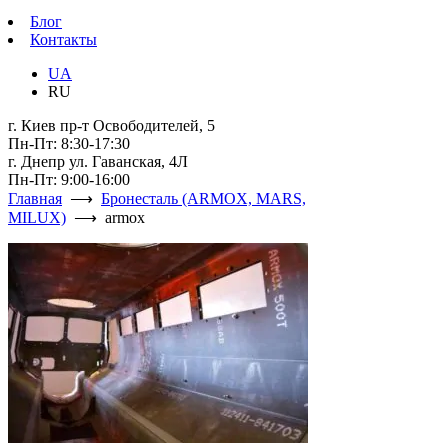
Блог
Контакты
UA
RU
г. Киев пр-т Освободителей, 5
Пн-Пт: 8:30-17:30
г. Днепр ул. Гаванская, 4Л
Пн-Пт: 9:00-16:00
Главная
⟶
Бронесталь (ARMOX, MARS,
MILUX)
⟶ armox