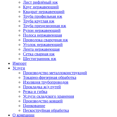
Лист рифлёный нж
Круг нержавеющий
Квадрат нержавеющий
Труба профильная нж
Труба круглая нж
Труба прецизионная нж
Рулон нержавеющий
Полоса нержавеющая
Проволока сварочная нж
Уголок нержавеющий
Лента нержавеющая
Сетка сварная нж
Шестигранник нж
Импорт
Услуги
Производство металлоконструкций
Токарно-фрезерная обработка
Изоляция трубопроводов
Прокладка ж/д путей
Резка и гибка
Услуги складского хранения
Производство ковшей
Цинкование
Пескоструйная обработка
О компании