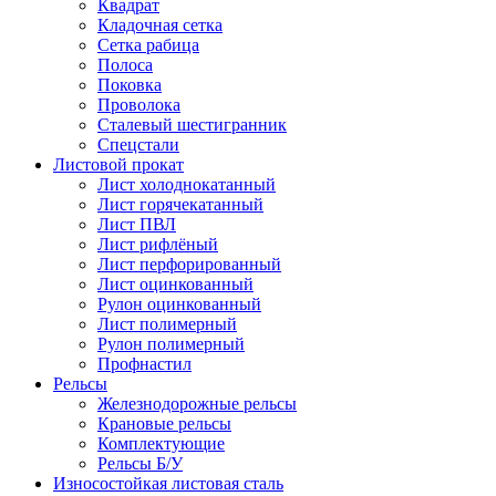
Квадрат
Кладочная сетка
Сетка рабица
Полоса
Поковка
Проволока
Сталевый шестигранник
Спецстали
Листовой прокат
Лист холоднокатанный
Лист горячекатанный
Лист ПВЛ
Лист рифлёный
Лист перфорированный
Лист оцинкованный
Рулон оцинкованный
Лист полимерный
Рулон полимерный
Профнастил
Рельсы
Железнодорожные рельсы
Крановые рельсы
Комплектующие
Рельсы Б/У
Износостойкая листовая сталь