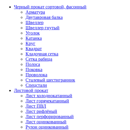
Черный прокат сортовой, фасонный
Арматура
Двутавровая балка
Швеллер
Швеллер гнутый
Уголок
Катанка
Круг
Квадрат
Кладочная сетка
Сетка рабица
Полоса
Поковка
Проволока
Сталевый шестигранник
Спецстали
Листовой прокат
Лист холоднокатанный
Лист горячекатанный
Лист ПВЛ
Лист рифлёный
Лист перфорированный
Лист оцинкованный
Рулон оцинкованный