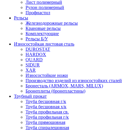
Лист полимерный
Рулон полимерный
Профнастил
Рельсы
Железнодорожные рельсы
Крановые рельсы
Комплектующие
Рельсы Б/У
Износостойкая листовая сталь
DUROSTAT
HARDOX
QUARD
SIDUR
XAR
Износостойкие ножи
Производство изделий из износостойких сталей
Бронесталь (ARMOX, MARS, MILUX)
Бронеплиты (бронепластины)
Трубный прокат
Труба бесшовная г/к
Труба бесшовная х/к
Труба профильная св.
Труба профильная г/к
Труба прямошовная
Труба спиралешовная