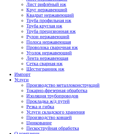
Лист рифлёный нж
Круг нержавеющий
Квадрат нержавеющий
Труба профильная нж
Труба круглая нж
Труба прецизионная нж
Рулон нержавеющий
Полоса нержавеющая
Проволока сварочная нж
Уголок нержавеющий
Лента нержавеющая
Сетка сварная нж
Шестигранник нж
Импорт
Услуги
Производство металлоконструкций
Токарно-фрезерная обработка
Изоляция трубопроводов
Прокладка ж/д путей
Резка и гибка
Услуги складского хранения
Производство ковшей
Цинкование
Пескоструйная обработка
О компании