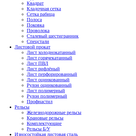
Квадрат
Кладочная сетка
Сетка рабица
Полоса
Поковка
Проволока
Сталевый шестигранник
Спецстали
Листовой прокат
Лист холоднокатанный
Лист горячекатанный
Лист ПВЛ
Лист рифлёный
Лист перфорированный
Лист оцинкованный
Рулон оцинкованный
Лист полимерный
Рулон полимерный
Профнастил
Рельсы
Железнодорожные рельсы
Крановые рельсы
Комплектующие
Рельсы Б/У
Износостойкая листовая сталь