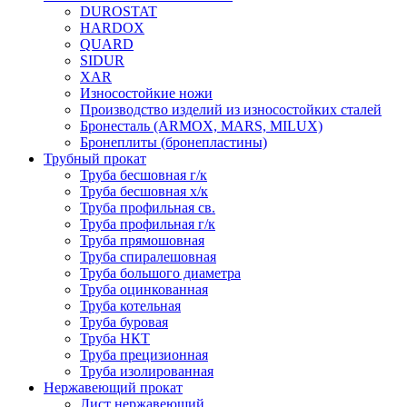
DUROSTAT
HARDOX
QUARD
SIDUR
XAR
Износостойкие ножи
Производство изделий из износостойких сталей
Бронесталь (ARMOX, MARS, MILUX)
Бронеплиты (бронепластины)
Трубный прокат
Труба бесшовная г/к
Труба бесшовная х/к
Труба профильная св.
Труба профильная г/к
Труба прямошовная
Труба спиралешовная
Труба большого диаметра
Труба оцинкованная
Труба котельная
Труба буровая
Труба НКТ
Труба прецизионная
Труба изолированная
Нержавеющий прокат
Лист нержавеющий