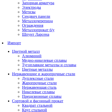
Запорная арматура
Электроды
Метизы
Сендвич панели
Металлочерепица
Ограждения
Металлопрокат б/у
Шпунт Ларсена
Импорт
Цветной металл
Алюминий
Медно-никелевые сплавы
Тугоплавкие металлы и сплавы
Цветные металлы
Нержавеющие и жаропрочные стали
Дуплексные стали
Жаропрочные стали
Нержавеющая сталь
Никелевые сплавы
Прецизионные сплавы
Сортовой и фасонный прокат
Квадрат стальной
Круг стальной