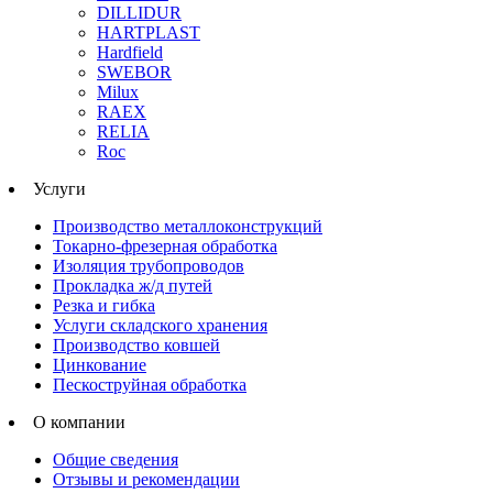
DILLIDUR
HARTPLAST
Hardfield
SWEBOR
Milux
RAEX
RELIA
Roc
Услуги
Производство металлоконструкций
Токарно-фрезерная обработка
Изоляция трубопроводов
Прокладка ж/д путей
Резка и гибка
Услуги складского хранения
Производство ковшей
Цинкование
Пескоструйная обработка
О компании
Общие сведения
Отзывы и рекомендации