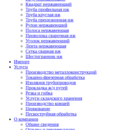
Квадрат нержавеющий
Труба профильная нж
Труба круглая нж
Труба прецизионная нж
Рулон нержавеющий
Полоса нержавеющая
Проволока сварочная нж
Уголок нержавеющий
Лента нержавеющая
Сетка сварная нж
Шестигранник нж
Импорт
Услуги
Производство металлоконструкций
Токарно-фрезерная обработка
Изоляция трубопроводов
Прокладка ж/д путей
Резка и гибка
Услуги складского хранения
Производство ковшей
Цинкование
Пескоструйная обработка
О компании
Общие сведения
Отзывы и рекомендации