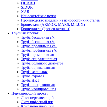
QUARD
SIDUR
XAR
Износостойкие ножи
Производство изделий из износостойких сталей
Бронесталь (ARMOX, MARS, MILUX)
Бронеплиты (бронепластины)
Трубный прокат
Труба бесшовная г/к
Труба бесшовная х/к
Труба профильная св.
Труба профильная г/к
Труба прямошовная
Труба спиралешовная
Труба большого диаметра
Труба оцинкованная
Труба котельная
Труба буровая
Труба НКТ
Труба прецизионная
Труба изолированная
Нержавеющий прокат
Лист нержавеющий
Лист рифлёный нж
Круг нержавеющий