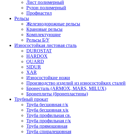
Лист полимерный
Рулон полимерный
Профнастил
Рельсы
Железнодорожные рельсы
Крановые рельсы
Комплектующие
Рельсы Б/У
Износостойкая листовая сталь
DUROSTAT
HARDOX
QUARD
SIDUR
XAR
Износостойкие ножи
Производство изделий из износостойких сталей
Бронесталь (ARMOX, MARS, MILUX)
Бронеплиты (бронепластины)
Трубный прокат
Труба бесшовная г/к
Труба бесшовная х/к
Труба профильная св.
Труба профильная г/к
Труба прямошовная
Труба спиралешовная