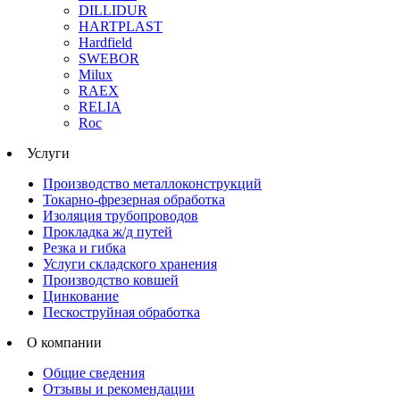
DILLIDUR
HARTPLAST
Hardfield
SWEBOR
Milux
RAEX
RELIA
Roc
Услуги
Производство металлоконструкций
Токарно-фрезерная обработка
Изоляция трубопроводов
Прокладка ж/д путей
Резка и гибка
Услуги складского хранения
Производство ковшей
Цинкование
Пескоструйная обработка
О компании
Общие сведения
Отзывы и рекомендации