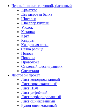
Черный прокат сортовой, фасонный
Арматура
Двутавровая балка
Швеллер
Швеллер гнутый
Уголок
Катанка
Круг
Квадрат
Кладочная сетка
Сетка рабица
Полоса
Поковка
Проволока
Сталевый шестигранник
Спецстали
Листовой прокат
Лист холоднокатанный
Лист горячекатанный
Лист ПВЛ
Лист рифлёный
Лист перфорированный
Лист оцинкованный
Рулон оцинкованный