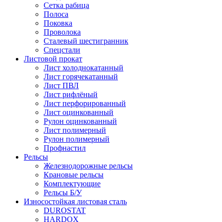
Сетка рабица
Полоса
Поковка
Проволока
Сталевый шестигранник
Спецстали
Листовой прокат
Лист холоднокатанный
Лист горячекатанный
Лист ПВЛ
Лист рифлёный
Лист перфорированный
Лист оцинкованный
Рулон оцинкованный
Лист полимерный
Рулон полимерный
Профнастил
Рельсы
Железнодорожные рельсы
Крановые рельсы
Комплектующие
Рельсы Б/У
Износостойкая листовая сталь
DUROSTAT
HARDOX