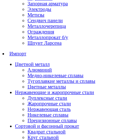
Запорная арматура
Электроды
Метизы
Сендвич панели
Металлочерепица
Ограждения
Металлопрокат б/у
Шпунт Ларсена
Импорт
Цветной металл
Алюминий
Медно-никелевые сплавы
Тугоплавкие металлы и сплавы
Цветные металлы
Нержавеющие и жаропрочные стали
Дуплексные стали
Жаропрочные стали
Нержавеющая сталь
Никелевые сплавы
Прецизионные сплавы
Сортовой и фасонный прокат
Квадрат стальной
Круг стальной